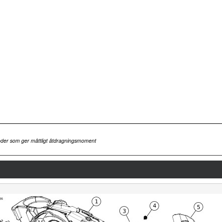
toder som ger måttligt åtdragningsmoment