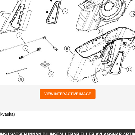
VIEW INTERACTIVE IMAGE
ckväska)
NNS I SATSEN INNAN DU INSTALLERAR ELLER AVLÄGSNAR ART