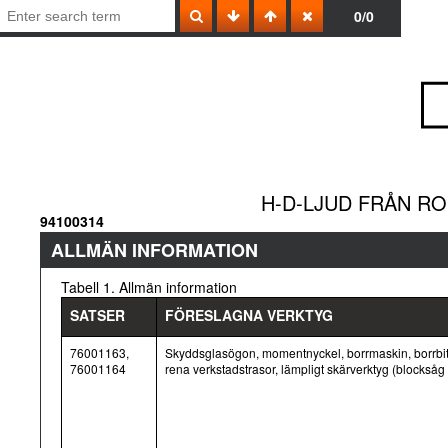
0/0
H-D-LJUD FRÅN R
94100314
ALLMÄN INFORMATION
Tabell 1. Allmän information
SATSER
FÖRESLAGNA VERKTYG
76001163,
Skyddsglasögon, momentnyckel, borrmaskin, borrbits
76001164
rena verkstadstrasor, lämpligt skärverktyg (blocksåg