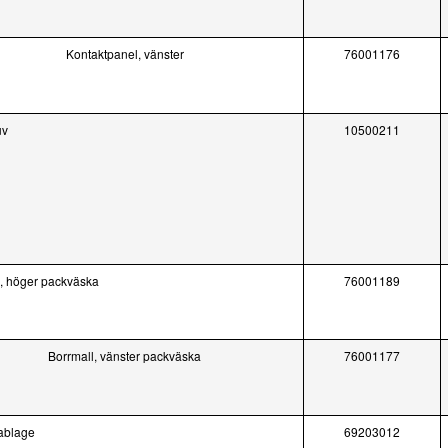
Kontaktpanel, vänster
76001176
uv
10500211
l, höger packväska
76001189
Borrmall, vänster packväska
76001177
kablage
69203012