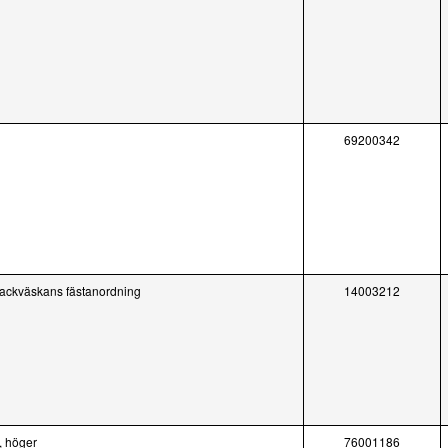
69200342
packväskans fästanordning
14003212
, höger
76001186