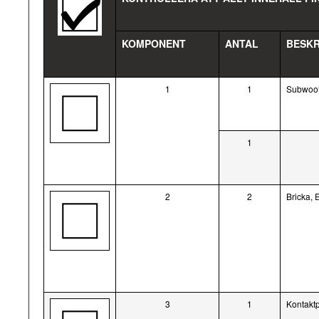
KOMPONENT
ANTAL
BESKR
1
1
Subwoof
1
2
2
Bricka,
3
1
Kontakt