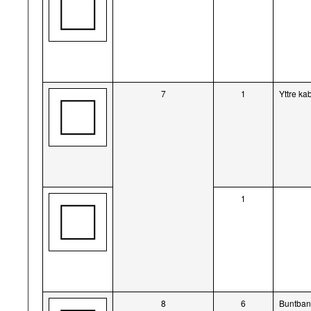
7
1
Yttre ka
1
8
6
Buntba