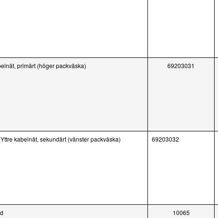
belnät, primärt (höger packväska)
69203031
Yttre kabelnät, sekundärt (vänster packväska)
69203032
nd
10065