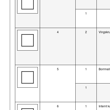
1
4
2
Vingskr
5
1
Borrmal
1
6
1
Internt 