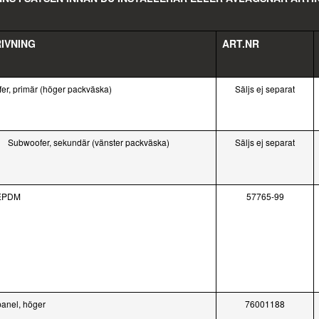
IVNING
ART.NR
er, primär (höger packväska)
Säljs ej separat
Subwoofer, sekundär (vänster packväska)
Säljs ej separat
 EPDM
57765-99
panel, höger
76001188