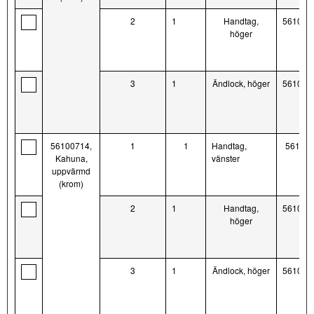
2
1
Handtag,
561007
höger
3
1
Ändlock, höger
561003
56100714,
1
1
Handtag,
56100
Kahuna,
vänster
uppvärmd
(krom)
2
1
Handtag,
561007
höger
3
1
Ändlock, höger
561003