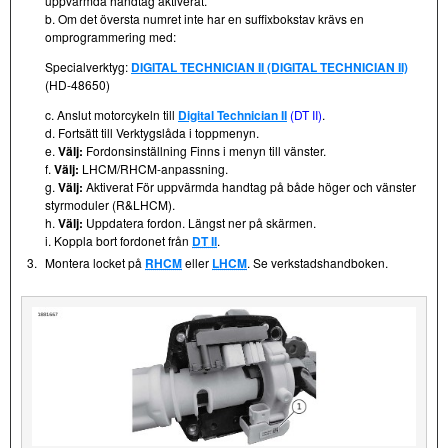
uppvärmda handtag aktiverat.
b. Om det översta numret inte har en suffixbokstav krävs en
omprogrammering med:
Specialverktyg:
DIGITAL TECHNICIAN II (DIGITAL TECHNICIAN II)
(HD-48650)
c. Anslut motorcykeln till
Digital Technician II
(DT II)
.
d. Fortsätt till Verktygslåda i toppmenyn.
e.
Välj:
Fordonsinställning Finns i menyn till vänster.
f.
Välj:
LHCM/RHCM-anpassning.
g.
Välj:
Aktiverat För uppvärmda handtag på både höger och vänster
styrmoduler (R&LHCM).
h.
Välj:
Uppdatera fordon. Längst ner på skärmen.
i. Koppla bort fordonet från
DT II
.
3.
Montera locket på
RHCM
eller
LHCM
. Se verkstadshandboken.