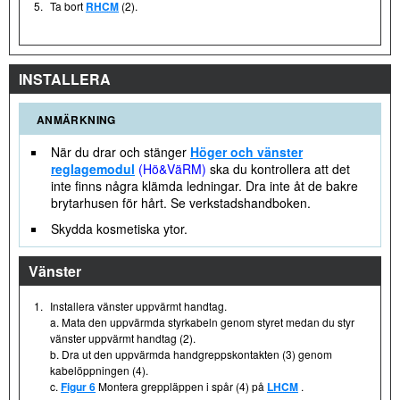
5.
Ta bort
RHCM
(2).
INSTALLERA
ANMÄRKNING
När du drar och stänger
Höger och vänster
reglagemodul
(Hö&VäRM)
ska du kontrollera att det
inte finns några klämda ledningar. Dra inte åt de bakre
brytarhusen för hårt. Se verkstadshandboken.
Skydda kosmetiska ytor.
Vänster
1.
Installera vänster uppvärmt handtag.
a. Mata den uppvärmda styrkabeln genom styret medan du styr
vänster uppvärmt handtag (2).
b. Dra ut den uppvärmda handgreppskontakten (3) genom
kabelöppningen (4).
c.
Figur 6
Montera greppläppen i spår (4) på
LHCM
.