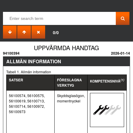
0/0
UPPVÄRMDA HANDTAG
94100394
2026-01-14
ALLMÄN INFORMATION
Tabell 1. Allmän information
SATSER
FÖRESLAGNA
(1)
KOMPETENSNIVÅ
VERKTYG
56100574, 56100575,
Skyddsglasögon,
56100619, 56100713,
momentnyckel
56100714, 56100972,
56100973