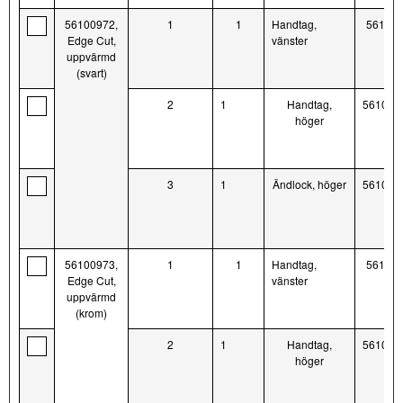
56100972,
1
1
Handtag,
56100
Edge Cut,
vänster
uppvärmd
(svart)
2
1
Handtag,
561009
höger
3
1
Ändlock, höger
561009
56100973,
1
1
Handtag,
56100
Edge Cut,
vänster
uppvärmd
(krom)
2
1
Handtag,
561009
höger