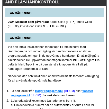
AND PLAY-HANDKONTROLL
ANMÄRKNING
2024 Modeller som påverkas:
Street Glide (FLHX), Road Glide
(FLTRX), CVO Road Glide ST (FLTRXSTSE)
ANMÄRKNING
Vid den första installationen tar det upp till fem minuter med
tändningen på och motorn igång för handkontrollerna att skriva
programuppdateringar till de uppvärmda handtagen för att möjliggöra
funktionalitet. De uppvärmda handtagen kommer
INTE
att fungera tills
detta är klart. Tryck inte på den vänstra knappen för att slå på
handtagen förrän detta är klart.
När det är klart och funktionen är aktiverad måste fordonet vara igång
för att använda de uppvärmda handtagen.
1.
Ta bort locket från
Höger reglagemodul
(RHCM)
eller
Vänster
reglagemodul
(LHCM)
. Se verkstadshandboken.
2.
Leta reda på etiketten med två rader av siffror (1).
a. Om det översta numret har en suffixbokstav är Auto-Learn för