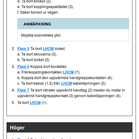
d. Ta bort brickor (2).
e. Ta bort kopplingsspakfästet (3).
f. Säker konsol ur vägen.
ANMÄRKNING
Skydda kosmetiska ytor.
2.
Figur 5
Ta bort
LHCM
locket.
a. Ta bort skruvarna (3).
b. Ta bort locket (2).
3.
Figur 6
Koppla bort kontakter.
a. Frånkopplingskontakten
LHCM
(7).
b. Koppla bort den uppvärmda handgreppskontakten (6).
c. Ta bort kablar (1,3) från
LHCM
kabelstyrningen (2).
4.
Figur 7
Ta bort vänster uppvärmt handtag (2) medan du matar in
uppvärmd handgreppskontakt (3) genom kabelöppningen (4).
5.
Ta bort
LHCM
(1).
Höger