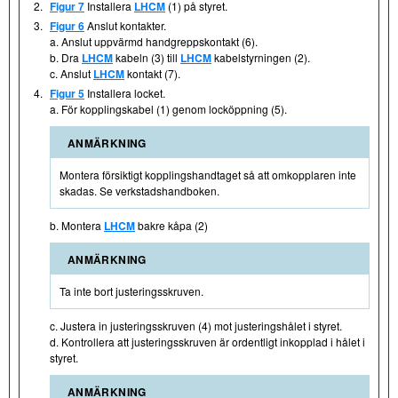
2.
Figur 7
Installera
LHCM
(1) på styret.
3.
Figur 6
Anslut kontakter.
a. Anslut uppvärmd handgreppskontakt (6).
b. Dra
LHCM
kabeln (3) till
LHCM
kabelstyrningen (2).
c. Anslut
LHCM
kontakt (7).
4.
Figur 5
Installera locket.
a. För kopplingskabel (1) genom locköppning (5).
ANMÄRKNING
Montera försiktigt kopplingshandtaget så att omkopplaren inte
skadas. Se verkstadshandboken.
b. Montera
LHCM
bakre kåpa (2)
ANMÄRKNING
Ta inte bort justeringsskruven.
c. Justera in justeringsskruven (4) mot justeringshålet i styret.
d. Kontrollera att justeringsskruven är ordentligt inkopplad i hålet i
styret.
ANMÄRKNING