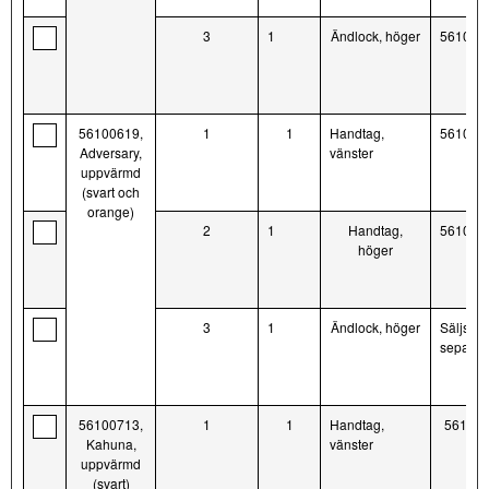
3
1
Ändlock, höger
561005
56100619,
1
1
Handtag,
561005
Adversary,
vänster
uppvärmd
(svart och
orange)
2
1
Handtag,
561005
höger
3
1
Ändlock, höger
Säljs ej
separat
56100713,
1
1
Handtag,
56100
Kahuna,
vänster
uppvärmd
(svart)