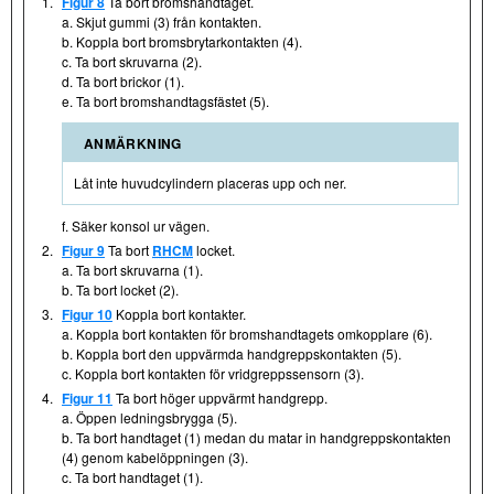
1.
Figur 8
Ta bort bromshandtaget.
a. Skjut gummi (3) från kontakten.
b. Koppla bort bromsbrytarkontakten (4).
c. Ta bort skruvarna (2).
d. Ta bort brickor (1).
e. Ta bort bromshandtagsfästet (5).
ANMÄRKNING
Låt inte huvudcylindern placeras upp och ner.
f. Säker konsol ur vägen.
2.
Figur 9
Ta bort
RHCM
locket.
a. Ta bort skruvarna (1).
b. Ta bort locket (2).
3.
Figur 10
Koppla bort kontakter.
a. Koppla bort kontakten för bromshandtagets omkopplare (6).
b. Koppla bort den uppvärmda handgreppskontakten (5).
c. Koppla bort kontakten för vridgreppssensorn (3).
4.
Figur 11
Ta bort höger uppvärmt handgrepp.
a. Öppen ledningsbrygga (5).
b. Ta bort handtaget (1) medan du matar in handgreppskontakten
(4) genom kabelöppningen (3).
c. Ta bort handtaget (1).