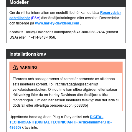
Modeller
Om du vill ha information om modelltillbehör kan du läsa
Reservdelar
och tillbehör
(P&A)
återförsäljarkatalogen eller avsnittet Reservdelar
och tillbehör på
www.harley-davidson.com
.
Kontakta Harley-Davidsons kundtjänst på +1-800-258-2464 (endast
USA) eller +1-414-343-4056.
Installationskrav
VARNING
Förarens och passagerarens säkerhet är beroende av att denna
sats monteras korrekt. Följ rätt tillvägagångssätt enligt
verkstadshandboken. Om du inte kan utföra åtgärden eller saknar
rätt verktyg låter du en Harley-Davidson-återförsäljare utföra
monteringen. Om den här satsen monteras felaktigt kan det leda till
dödsfall eller allvarliga personskador. (00333b)
Uppvärmda handtag är en Plug-n-Play-artikel och
DIGITAL
TECHNICIAN II (DIGITAL TECHNICIAN II) (Artikelnummer:HD-
48650)
krävs inte.