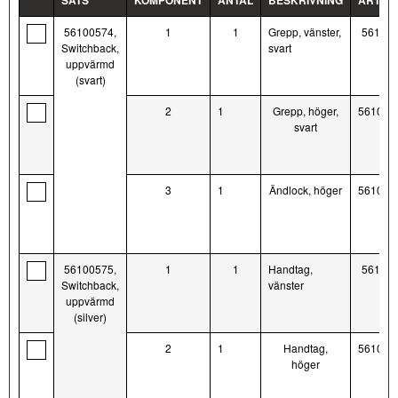
SATS
KOMPONENT
ANTAL
BESKRIVNING
ART.NR
56100574,
1
1
Grepp, vänster,
56100
Switchback,
svart
uppvärmd
(svart)
2
1
Grepp, höger,
561005
svart
3
1
Ändlock, höger
561005
56100575,
1
1
Handtag,
56100
Switchback,
vänster
uppvärmd
(silver)
2
1
Handtag,
561005
höger