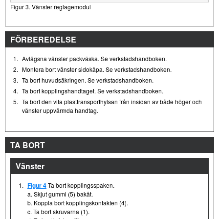
Figur 3. Vänster reglagemodul
FÖRBEREDELSE
1.
Avlägsna vänster packväska. Se verkstadshandboken.
2.
Montera bort vänster sidokåpa. Se verkstadshandboken.
3.
Ta bort huvudsäkringen. Se verkstadshandboken.
4.
Ta bort kopplingshandtaget. Se verkstadshandboken.
5.
Ta bort den vita plasttransporthylsan från insidan av både höger och
vänster uppvärmda handtag.
TA BORT
Vänster
1.
Figur 4
Ta bort kopplingsspaken.
a. Skjut gummi (5) bakåt.
b. Koppla bort kopplingskontakten (4).
c. Ta bort skruvarna (1).