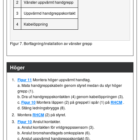
2
Vänster uppvärmt handgrepp
3
Uppvärmd handgreppskontakt
4
Kabelöppning
Figur 7. Borttagning/installation av vänster grepp
Höger
1.
Figur 11
Montera höger uppvärmt handtag.
a. Mata handgreppskabeln genom styret medan du styr höger
grepp (1).
b. Dra ut handgreppskontakten (4) genom kabelöppningen (3).
c.
Figur 10
Montera läppen (2) på greppet i spår (1) på
RHCM
.
d. Stäng ledningsbrygga (8).
2.
Montera
RHCM
(2) på styret.
3.
Figur 10
Anslut kontakter.
a. Anslut kontakten för vridgreppssensorn (3).
b. Anslut bromshandtagets omkopplare (6).
c. Anslut uppvärmd handgreppskontakt (5).