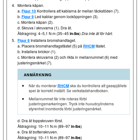
4.
Montera kåpan.
a.
Figur 10
Kontrollera att kablarna är mellan täckstöden (7).
b.
Figur 9
Led kablar genom locköppningen (3).
c. Montera kåpan (2).
d. Skruva i skruvarna (1). Dra åt.
Åtdragning: 4–5,1 N·m (35–45
in-lbs
)
Dra inte åt för hårt.
5.
Figur 8
Installera bromshandtaget.
a. Placera bromshandtagsfästet (5) på
RHCM
fästet.
b. Installera brickor (1).
c. Montera skruvarna (2) och rikta in mellanrummet (6) med
justeringsmärket (7).
ANMÄRKNING
När du monterar
RHCM
ska du kontrollera att gasspjällets
spel är korrekt inställt. Se verkstadshandboken.
Mellanrummet får inte roteras förbi
justeringsmarkeringen. Tryck inte huvudcylinderns
styrenhet inombords förbi justeringsmärket.
d. Dra åt toppskruven först.
Åtdragning: 10–11 N·m (89–97
in-lbs
)
e. Dra åt bottenskruven.
Åtdragning: 10–11 N·m (89–97
in-lbs
)