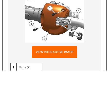
VIEW INTERACTIVE IMAGE
1
Skruv (2)
2
Kåpa
3
Öppning av lock
Figur 9. RHCM skydd