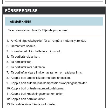
FÖRBEREDELSE
ANMÄRKNING
Se en servicehandbok för följande procedurer.
1.
Använd lågtryckstryckluft för att rengöra motorns yttre ytor.
2.
Demontera sadeln.
3.
Lossa kabeln från batteriets minuspol.
4.
Ta bort bränsletanken.
5.
Ta bort luftfiltret.
6.
Ta bort luftfiltrets bakplatta.
7.
Ta bort luftavvisare i mitten av ramen, om sådana finns.
8.
Koppla bort tändstiftskablarna från tändstiften.
9.
Koppla bort automatiska kompressionskopplingskontakter.
10.
Koppla bort bränsleinsprutarkontakterna.
11.
Koppla bort knackningssensorkontakter.
12.
Koppla bort hornkontakten.
13.
Ta bort det övre främre motorfästet.