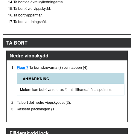
14.
Ta bort de övre kylledningarna.
15.
Ta bort övre vippskydd.
16.
Ta bort vipparmar.
17.
Ta bort andningshål.
TA BORT
Nedre vippskydd
1.
Figur 7
Ta bort skruvarna (3) och tappen (4).
ANMÄRKNING
Motorn kan behöva roteras för att tillhandahålla spelrum.
2.
Ta bort det nedre vippskyddet (2).
3.
Kassera packningen (1).
Fjäderskydd lock