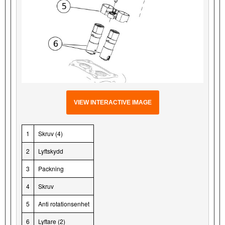
VIEW INTERACTIVE IMAGE
1
Skruv (4)
2
Lyftskydd
3
Packning
4
Skruv
5
Anti rotationsenhet
6
Lyftare (2)