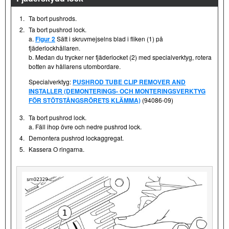
1.
Ta bort pushrods.
2.
Ta bort pushrod lock.
a.
Figur 2
Sätt i skruvmejselns blad i fliken (1) på
fjäderlockhållaren.
b. Medan du trycker ner fjäderlocket (2) med specialverktyg, rotera
botten av hållarens utombordare.
Specialverktyg:
PUSHROD TUBE CLIP REMOVER AND
INSTALLER (DEMONTERINGS- OCH MONTERINGSVERKTYG
FÖR STÖTSTÅNGSRÖRETS KLÄMMA)
(94086-09)
3.
Ta bort pushrod lock.
a. Fäll ihop övre och nedre pushrod lock.
4.
Demontera pushrod lockaggregat.
5.
Kassera O ringarna.