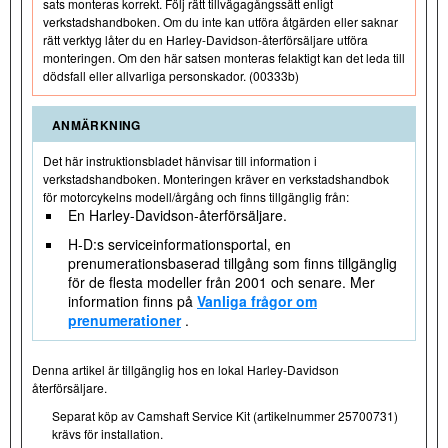
sats monteras korrekt. Följ rätt tillvägagångssätt enligt
verkstadshandboken. Om du inte kan utföra åtgärden eller saknar
rätt verktyg låter du en Harley-Davidson-återförsäljare utföra
monteringen. Om den här satsen monteras felaktigt kan det leda till
dödsfall eller allvarliga personskador. (00333b)
ANMÄRKNING
Det här instruktionsbladet hänvisar till information i
verkstadshandboken. Monteringen kräver en verkstadshandbok
för motorcykelns modell/årgång och finns tillgänglig från:
En Harley-Davidson-återförsäljare.
H-D:s serviceinformationsportal, en
prenumerationsbaserad tillgång som finns tillgänglig
för de flesta modeller från 2001 och senare. Mer
information finns på
Vanliga frågor om
prenumerationer
.
Denna artikel är tillgänglig hos en lokal Harley-Davidson
återförsäljare.
Separat köp av Camshaft Service Kit (artikelnummer 25700731)
krävs för installation.