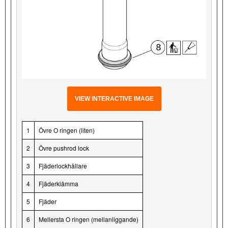
VIEW INTERACTIVE IMAGE
1
Övre O ringen (liten)
2
Övre pushrod lock
3
Fjäderlockhållare
4
Fjäderklämma
5
Fjäder
6
Mellersta O ringen (mellanliggande)