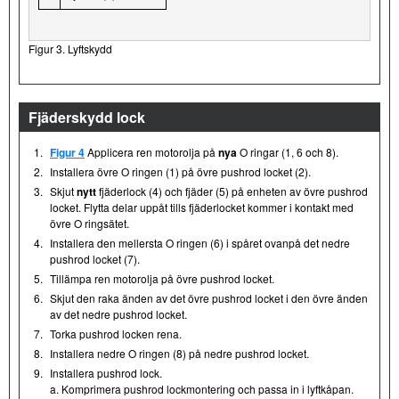
Figur 3. Lyftskydd
Fjäderskydd lock
1.
Figur 4
Applicera ren motorolja på
nya
O ringar (1, 6 och 8).
2.
Installera övre O ringen (1) på övre pushrod locket (2).
3.
Skjut
nytt
fjäderlock (4) och fjäder (5) på enheten av övre pushrod
locket. Flytta delar uppåt tills fjäderlocket kommer i kontakt med
övre O ringsätet.
4.
Installera den mellersta O ringen (6) i spåret ovanpå det nedre
pushrod locket (7).
5.
Tillämpa ren motorolja på övre pushrod locket.
6.
Skjut den raka änden av det övre pushrod locket i den övre änden
av det nedre pushrod locket.
7.
Torka pushrod locken rena.
8.
Installera nedre O ringen (8) på nedre pushrod locket.
9.
Installera pushrod lock.
a. Komprimera pushrod lockmontering och passa in i lyftkåpan.