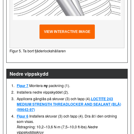
VIEW INTERACTIVE IMAGE
Figur 5. Ta bort fjäderlockshållaren
Nedre vippskydd
1.
Figur 7
Montera
ny
packning (1).
2.
Installera nedre vippskyddet (2).
3.
Applicera gänglås på skruvar (3) och tapp (4).
LOCTITE 243
MEDIUM STRENGTH THREADLOCKER AND SEALANT (BLÅ)
(99642-97)
4.
Figur 6
Installera skruvar (3) och tapp (4). Dra åt i den ordning
som visas.
Åtdragning: 10,2–13,6 N·m (7,5–10,0 ft-lbs)
Nedre
vippskyddsskruv