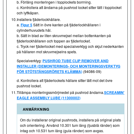
b. Förläng monteringen i topplockets borrning.
c. Kontrollera att ändarna på pushrod locket sitter tätt i topplocket
och lyftkåpan.
10.
Installera fjäderlockhållare.
a.
Figur 5
Sätt in övre kanten på fjäderlockhållaren i
cylinderhuvudets hål.
b. Sätt in blad av liten skruvmejsel mellan bottenkanten på
fjäderlockhållaren och toppen av fjäderlocket.
c. Tryck ner fjäderlocket med specialverktyg och skjut nederkanten
på hållaren mot skruvmejselns spets.
Specialverktyg:
PUSHROD TUBE CLIP REMOVER AND
INSTALLER (DEMONTERINGS- OCH MONTERINGSVERKTYG
FÖR STÖTSTÅNGSRÖRETS KLÄMMA)
(94086-09)
d. Kontrollera att fjäderlockets hållare sitter tätt mot det övre
pushrod locket.
11.
Tillämpa monteringssmörjmedel på pushrod ändarna.
SCREAMIN'
EAGLE ASSEMBLY LUBE (11300002)
ANMÄRKNING
Om du installerar original pushrods, installera på original plats
och orientering. Använd 10.301 tum lång (ljusblå ränder) som
intag och 10.531 tum lång (gula ränder) som avgas.