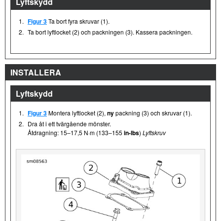
Lyftskydd
1.
Figur 3
Ta bort fyra skruvar (1).
2.
Ta bort lyftlocket (2) och packningen (3). Kassera packningen.
INSTALLERA
Lyftskydd
1.
Figur 3
Montera lyftlocket (2),
ny
packning (3) och skruvar (1).
2.
Dra åt i ett tvärgående mönster.
Åtdragning: 15–17,5 N·m (133–155
in-lbs
)
Lyftskruv