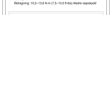
Åtdragning: 10,2–13,6 N·m (7,5–10,0 ft-lbs)
Nedre vippskydd
VIEW INTERACTIVE IMAGE
Figur 6. Nedre vippskyddets vridmomentsekvens