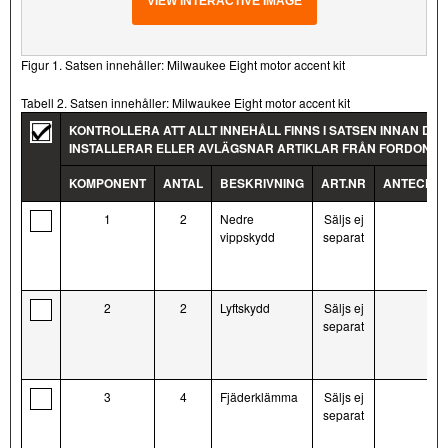
VIEW INTERACTIVE IMAGE
Figur 1. Satsen innehåller: Milwaukee Eight motor accent kit
Tabell 2. Satsen innehåller: Milwaukee Eight motor accent kit
KONTROLLERA ATT ALLT INNEHÅLL FINNS I SATSEN INNAN DU
INSTALLERAR ELLER AVLÄGSNAR ARTIKLAR FRÅN FORDONET.
KOMPONENT
ANTAL
BESKRIVNING
ART.NR
ANTECKN
1
2
Nedre
Säljs ej
vippskydd
separat
2
2
Lyftskydd
Säljs ej
separat
3
4
Fjäderklämma
Säljs ej
separat