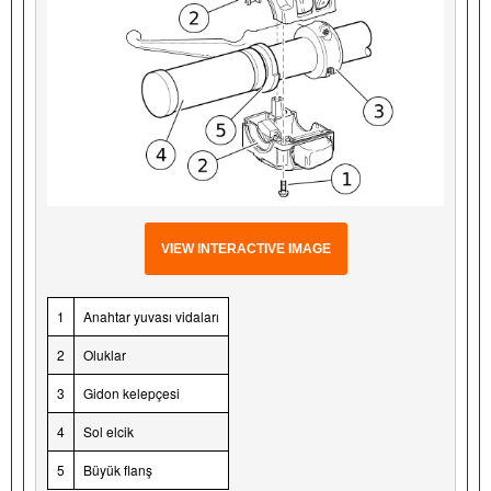
VIEW INTERACTIVE IMAGE
1
Anahtar yuvası vidaları
2
Oluklar
3
Gidon kelepçesi
4
Sol elcik
5
Büyük flanş