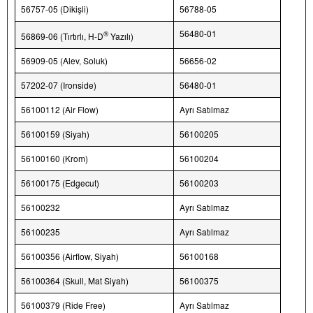
56757-05 (Dikişli)
56788-05
56480-01
®
56869-06 (Tırtırlı, H-D
Yazılı)
56909-05 (Alev, Soluk)
56656-02
57202-07 (Ironside)
56480-01
56100112 (Air Flow)
Ayrı Satılmaz
56100159 (Siyah)
56100205
56100160 (Krom)
56100204
56100175 (Edgecut)
56100203
56100232
Ayrı Satılmaz
56100235
Ayrı Satılmaz
56100356 (Airflow, Siyah)
56100168
56100364 (Skull, Mat Siyah)
56100375
56100379 (Ride Free)
Ayrı Satılmaz