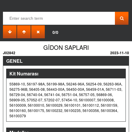
0/0
GİDON SAPLARI
J02842
2023-11-10
GENEL
Kit Numarası
55869-10, 56197-98A, 56199-98A, 56246-96A, 56254-09, 56263-96A,
56275-96B, 56405-08, 56443-00A, 56450-00A, 56459-01A, 56711-03,
56729-04, 56740-04, 56741-04, 56751-04, 56757-05, 56869-06,
56909-05, 57052-07, 57202-07, 57454-10, 56100007, 56100008,
56100009, 56100010, 56100029, 56100101, 56100112, 56100159,
56100160, 56100175, 56100232, 56100235, 56100356, 56100364,
56100379