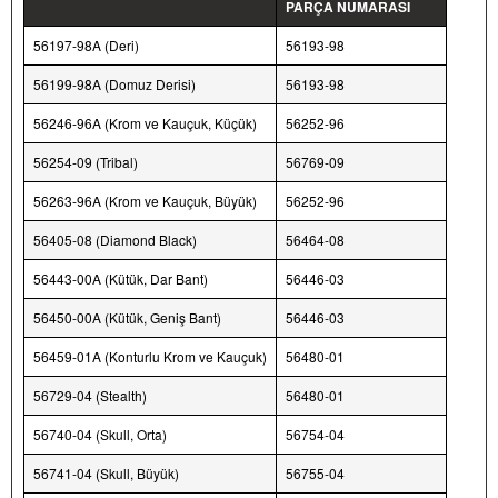
PARÇA NUMARASI
56197-98A (Deri)
56193-98
56199-98A (Domuz Derisi)
56193-98
56246-96A (Krom ve Kauçuk, Küçük)
56252-96
56254-09 (Tribal)
56769-09
56263-96A (Krom ve Kauçuk, Büyük)
56252-96
56405-08 (Diamond Black)
56464-08
56443-00A (Kütük, Dar Bant)
56446-03
56450-00A (Kütük, Geniş Bant)
56446-03
56459-01A (Konturlu Krom ve Kauçuk)
56480-01
56729-04 (Stealth)
56480-01
56740-04 (Skull, Orta)
56754-04
56741-04 (Skull, Büyük)
56755-04