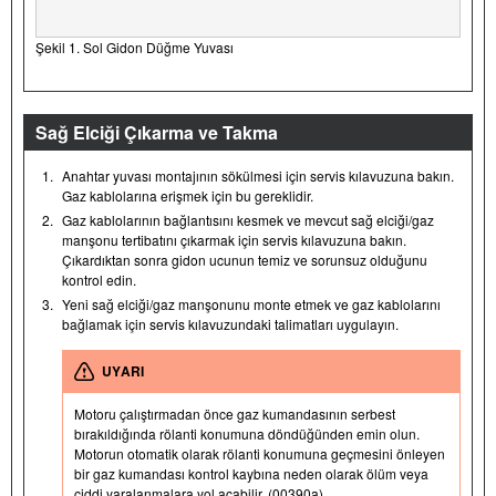
Şekil 1. Sol Gidon Düğme Yuvası
Sağ Elciği Çıkarma ve Takma
1.
Anahtar yuvası montajının sökülmesi için servis kılavuzuna bakın.
Gaz kablolarına erişmek için bu gereklidir.
2.
Gaz kablolarının bağlantısını kesmek ve mevcut sağ elciği/gaz
manşonu tertibatını çıkarmak için servis kılavuzuna bakın.
Çıkardıktan sonra gidon ucunun temiz ve sorunsuz olduğunu
kontrol edin.
3.
Yeni sağ elciği/gaz manşonunu monte etmek ve gaz kablolarını
bağlamak için servis kılavuzundaki talimatları uygulayın.
UYARI
Motoru çalıştırmadan önce gaz kumandasının serbest
bırakıldığında rölanti konumuna döndüğünden emin olun.
Motorun otomatik olarak rölanti konumuna geçmesini önleyen
bir gaz kumandası kontrol kaybına neden olarak ölüm veya
ciddi yaralanmalara yol açabilir. (00390a)