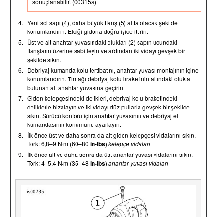
sonuçlanabilir. (00315a)
4.
Yeni sol sapı (4), daha büyük flanş (5) altta olacak şekilde
konumlandırın. Elciği gidona doğru iyice ittirin.
5.
Üst ve alt anahtar yuvasındaki olukları (2) sapın ucundaki
flanşların üzerine sabitleyin ve ardından iki vidayı gevşek bir
şekilde sıkın.
6.
Debriyaj kumanda kolu tertibatını, anahtar yuvası montajının içine
konumlandırın. Tırnağı debriyaj kolu braketinin altındaki olukta
bulunan alt anahtar yuvasına geçirin.
7.
Gidon kelepçesindeki delikleri, debriyaj kolu braketindeki
deliklerle hizalayın ve iki vidayı düz pullarla gevşek bir şekilde
sıkın. Sürücü konforu için anahtar yuvasının ve debriyaj el
kumandasının konumunu ayarlayın.
8.
İlk önce üst ve daha sonra da alt gidon kelepçesi vidalarını sıkın.
Tork: 6,8–9 N·m (60–80
in-lbs
)
kelepçe vidaları
9.
İlk önce alt ve daha sonra da üst anahtar yuvası vidalarını sıkın.
Tork: 4–5,4 N·m (35–48
in-lbs
)
anahtar yuvası vidaları