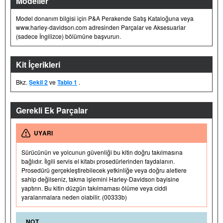
Modeller
Model donanım bilgisi için P&A Perakende Satış Kataloğuna veya
www.harley-davidson.com adresinden Parçalar ve Aksesuarlar
(sadece İngilizce) bölümüne başvurun.
Kit İçerikleri
Bkz.
Şekil 2
ve
Tablo 1
.
Gerekli Ek Parçalar
UYARI
Sürücünün ve yolcunun güvenliği bu kitin doğru takılmasına
bağlıdır. İlgili servis el kitabı prosedürlerinden faydalanın.
Prosedürü gerçekleştirebilecek yetkinliğe veya doğru aletlere
sahip değilseniz, takma işlemini Harley-Davidson bayisine
yaptırın. Bu kitin düzgün takılmaması ölüme veya ciddi
yaralanmalara neden olabilir. (00333b)
NOT