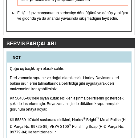
4.
Elciğin/gaz manşonunun serbestçe döndüğünü ve dönüş yaptığını
ve gidonda ya da anahtar yuvasında sıkışmadığını teyit edin.
SERVİS PARÇALARI
NOT
Çoğu uç başlık ayrı olarak satılır.
Deri zamanla yıpranır ve doğal olarak eskir.
Harley-Davidson
deri
bakım ürünlerini talimatlarında belirtildiği gibi uygulayarak deri
malzemeleri koruyabilirsiniz.
Kit 56405-08'deki siyah kütük elcikler, aşınma belirtilerini gösterecek
şekilde tasarlanmıştır. Boya zaman içinde dökülerek yıpranmış bir
görünüm ortaya koyar.
®
™
Kit 55869-10'daki susturucu elcikleri, Harley
Bright
Metal Polish (H-
®
D Parça No. 99725-89) VEYA S100
Polishing Soap (H-D Parça No.
99779-04) ile temizlenebilir.