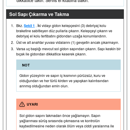
dikkatlice takın. Servis el kitabına bakın.
Sol Sapı Çıkarma ve Takma
1.
Bkz.
Şekil 1
. İki vidayı gidon kelepçesini (3) debriyaj kolu
braketine sabitleyen düz pullarla çıkarın. Kelepçeyi çıkarın ve
debriyaj el kolu tertibatını gidondan uzağa konumlandırın.
2.
Üst ve alt anahtar yuvası vidalarını (1) gevşetin ancak çıkarmayın.
3.
Varsa uç başlığı mevcut sol gidon sapından çıkarın. Sapı keskin bir
bıçak ile gidondan dikkatlice keserek çıkarın.
NOT
Gidon yüzeyinin ve sapın iç kısmının pürüzsüz, kuru ve
olduğundan ve her türlü kirden ve yapışkan kalıntısından
arınmış olduğundan emin olun.
UYARI
Sol gidon sapını takmadan önce yağlamayın. Sapın
yağlanması sürüş sırasında çıkmasına ve kontrolün
kaybedilmesine neden olarak ölüm veya ciddi yaralanma ile