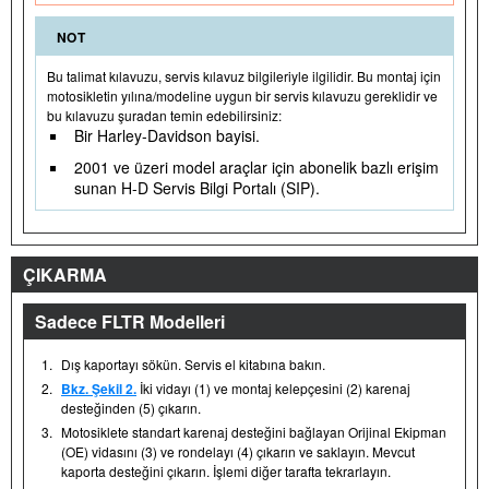
NOT
Bu talimat kılavuzu, servis kılavuz bilgileriyle ilgilidir. Bu montaj için
motosikletin yılına/modeline uygun bir servis kılavuzu gereklidir ve
bu kılavuzu şuradan temin edebilirsiniz:
Bir Harley-Davidson bayisi.
2001 ve üzeri model araçlar için abonelik bazlı erişim
sunan H-D Servis Bilgi Portalı (SIP).
ÇIKARMA
Sadece FLTR Modelleri
1.
Dış kaportayı sökün. Servis el kitabına bakın.
2.
Bkz. Şekil 2.
İki vidayı (1) ve montaj kelepçesini (2) karenaj
desteğinden (5) çıkarın.
3.
Motosiklete standart karenaj desteğini bağlayan Orijinal Ekipman
(OE) vidasını (3) ve rondelayı (4) çıkarın ve saklayın. Mevcut
kaporta desteğini çıkarın. İşlemi diğer tarafta tekrarlayın.