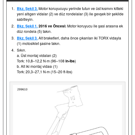
1.
Bkz. Şekil 3.
Motor koruyucuyu yerinde tutun ve üst kısmını kitteki
yeni altıgen vidalar (2) ve düz rondelalar (3) ile gevşek bir şekilde
sabitleyin.
2.
Bkz. Şekil 1.
2016 ve Öncesi:
Motor koruyucu ile şasi arasına ek
düz rondela (5) takın.
3.
Bkz. Şekil 3.
Alt braketleri, daha önce çıkarılan iki TORX vidayla
(1) motosiklet şasine takın.
4.
Sıkın.
a. Üst montaj vidaları (2)
Tork: 10,8–12,2 N·m (96–108
in-lbs
)
b. Alt iki montaj vidası (1)
Tork: 20,3–27,1 N·m (15–20 ft-lbs)