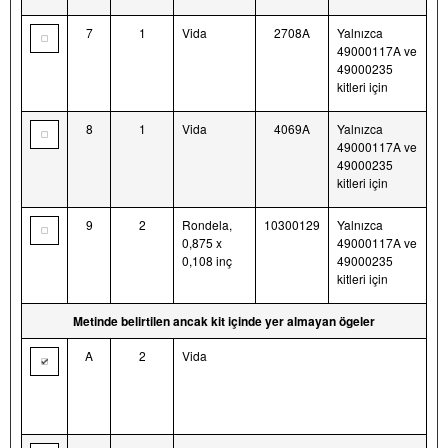
7
1
Vida
2708A
Yalnızca
49000117A ve
49000235
kitleri için
8
1
Vida
4069A
Yalnızca
49000117A ve
49000235
kitleri için
9
2
Rondela,
10300129
Yalnızca
0,875 x
49000117A ve
0,108 inç
49000235
kitleri için
Metinde belirtilen ancak kit içinde yer almayan ögeler
A
2
Vida