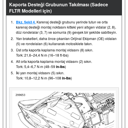
Kaporta Desteği Grubunun Takılması (Sadece
FLTR Modelleri için)
1.
Bkz. Şekil 4.
Karenaj desteği grubunu yerinde tutun ve orta
karenaj desteği montaj noktasını kitteki yeni altıgen vidalar (2, 8),
düz rondelalar (3, 7) ve somunla (9) gevşek bir şekilde sabitleyin.
2.
Yan braketleri, daha önce çıkarılan Orijinal Ekipman (OE) vidaları
(5) ve rondelaları (6) kullanarak motosiklete takın.
3.
Üst orta kaporta kaplama montaj vidasını (8) sıkın.
Tork: 21,6–24,4 N·m (16–18 ft-lbs)
4.
Alt orta kaporta kaplama montaj vidasını (2) sıkın.
Tork: 5,4–6,7 N·m (48–59
in-lbs
)
5.
İki yan montaj vidasını (5) sıkın.
Tork: 10,8–12,2 N·m (96–108
in-lbs
)