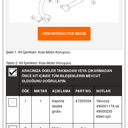
VIEW INTERACTIVE IMAGE
Şekil 1. Kit İçerikleri: Kısa Motor Koruyucu
Tablo 2. Kit İçerikleri: Kısa Motor Koruyucu
ARACINIZA ÖGELER TAKMADAN VEYA ÇIKARMADAN
ÖNCE KIT IÇINDE TÜM BILEŞENLERIN MEVCUT
OLDUĞUNU DOĞRULAYIN.
ÖĞE
MIKTAR
AÇIKLAMA
PART NO.
NOTLAR
1
1
Kaporta
47200354
Yalnızca
destek
49000117A ve
grubu
49000235
kitleri için