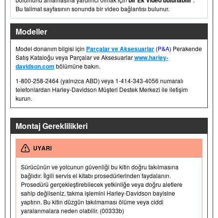
bir Ek Video bulunabilir
Bu talimat sayfasının sonunda bir video bağlantısı bulunur.
Modeller
Model donanım bilgisi için
Parçalar ve Aksesuarlar
(P&A)
Perakende
Satış Kataloğu veya Parçalar ve Aksesuarlar
www.harley-
davidson.com
bölümüne bakın.
1-800-258-2464 (yalnızca ABD) veya 1-414-343-4056 numaralı
telefonlardan Harley-Davidson Müşteri Destek Merkezi ile iletişim
kurun.
Montaj Gereklilikleri
UYARI
Sürücünün ve yolcunun güvenliği bu kitin doğru takılmasına
bağlıdır. İlgili servis el kitabı prosedürlerinden faydalanın.
Prosedürü gerçekleştirebilecek yetkinliğe veya doğru aletlere
sahip değilseniz, takma işlemini Harley-Davidson bayisine
yaptırın. Bu kitin düzgün takılmaması ölüme veya ciddi
yaralanmalara neden olabilir. (00333b)