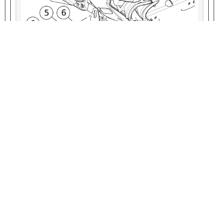
VIEW INTERACTIVE IMAGE
1
Kaporta destek grubu
2
Vida (2)
3
Pul (3)
4
Şasi