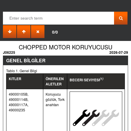
0/0
CHOPPED MOTOR KORUYUCUSU
J06225
2026-07-29
GENEL BİLGİLER
Tablo 1. Genel Bilgi
KITLER
ÖNERILEN
(1)
BECERI SEVIYESI
ALETLER
49000105B,
Koruyucu
49000114B,
gözlük, Tork
49000117A,
anahtarı
49000235