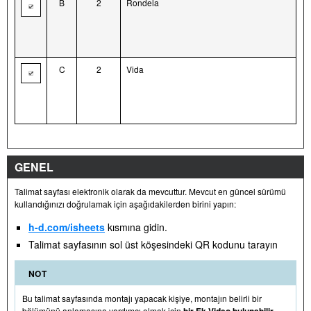
B
2
Rondela
C
2
Vida
GENEL
Talimat sayfası elektronik olarak da mevcuttur. Mevcut en güncel sürümü
kullandığınızı doğrulamak için aşağıdakilerden birini yapın:
h-d.com/isheets
kısmına gidin.
Talimat sayfasının sol üst köşesindeki QR kodunu tarayın
NOT
Bu talimat sayfasında montajı yapacak kişiye, montajın belirli bir
bölümünü anlamasına yardımcı olmak için
.