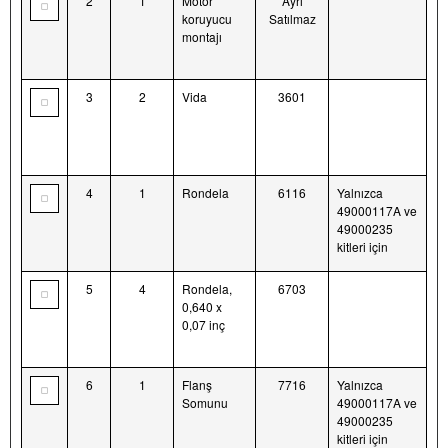
2
1
Motor
Ayrı
koruyucu
Satılmaz
montajı
3
2
Vida
3601
4
1
Rondela
6116
Yalnızca
49000117A ve
49000235
kitleri için
5
4
Rondela,
6703
0,640 x
0,07 inç
6
1
Flanş
7716
Yalnızca
Somunu
49000117A ve
49000235
kitleri için