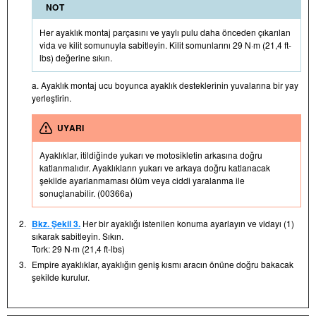
NOT
Her ayaklık montaj parçasını ve yaylı pulu daha önceden çıkarılan
vida ve kilit somunuyla sabitleyin. Kilit somunlarını 29 N·m (21,4 ft-
lbs) değerine sıkın.
a. Ayaklık montaj ucu boyunca ayaklık desteklerinin yuvalarına bir yay
yerleştirin.
UYARI
Ayaklıklar, itildiğinde yukarı ve motosikletin arkasına doğru
katlanmalıdır. Ayaklıkların yukarı ve arkaya doğru katlanacak
şekilde ayarlanmaması ölüm veya ciddi yaralanma ile
sonuçlanabilir. (00366a)
2.
Bkz. Şekil 3.
Her bir ayaklığı istenilen konuma ayarlayın ve vidayı (1)
sıkarak sabitleyin. Sıkın.
Tork: 29 N·m (21,4 ft-lbs)
3.
Empire ayaklıklar, ayaklığın geniş kısmı aracın önüne doğru bakacak
şekilde kurulur.