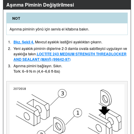
Aşınma Piminin Değiştirilmesi
NOT
Aşınma piminin yönü için servis el kitabına bakın.
1.
Bkz. Şekil 4.
Mevcut ayaklık lastiğini ayaklıktan çıkarın.
2.
Yeni ayaklık piminin dişlerine 2-3 damla cıvata sabitleyici uygulayın ve
ayaklığa takın.
LOCTITE 243 MEDIUM STRENGTH THREADLOCKER
AND SEALANT (MAVİ) (99642-97)
3.
Aşınma pimini bağlayın. Sıkın.
Tork: 6–9 N·m (4,4–6,6 ft-lbs)