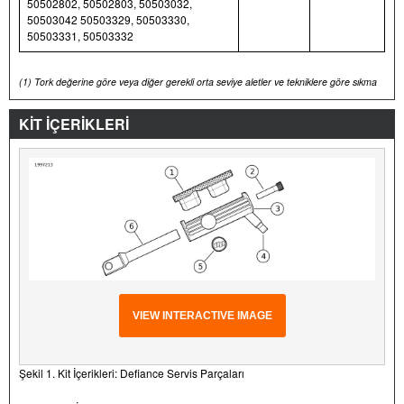
50502802, 50502803, 50503032,
50503042 50503329, 50503330,
50503331, 50503332
(1)
Tork değerine göre veya diğer gerekli orta seviye aletler ve tekniklere göre sıkma
KİT İÇERİKLERİ
VIEW INTERACTIVE IMAGE
Şekil 1. Kit İçerikleri: Defiance Servis Parçaları