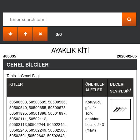
0/0
AYAKLIK KİTİ
J06335
2026-02-06
GENEL BİLGİLER
Tablo 1. Genel Bilgi
KITLER
ÖNERILEN
BECERI
ALETLER
(1)
SEVIYESI
50500533, 50500535, 50500536,
Koruyucu
50500540, 50500655, 50500678,
gözlük,
50501895, 50501896, 50501897,
Tork
50502111, 50502112,
anahtarı,
50502113,50502244, 50502245,
Loctite 243
50502246, 50502249, 50502500,
(mavi)
50502501,50502642, 50502643,