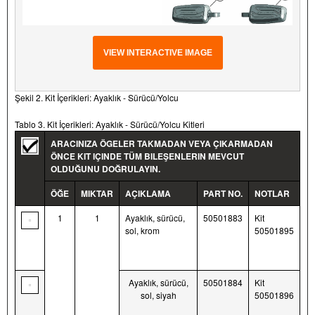
VIEW INTERACTIVE IMAGE
Şekil 2. Kit İçerikleri: Ayaklık - Sürücü/Yolcu
Tablo 3. Kit İçerikleri: Ayaklık - Sürücü/Yolcu Kitleri
ARACINIZA ÖGELER TAKMADAN VEYA ÇIKARMADAN
ÖNCE KIT IÇINDE TÜM BILEŞENLERIN MEVCUT
OLDUĞUNU DOĞRULAYIN.
ÖĞE
MIKTAR
AÇIKLAMA
PART NO.
NOTLAR
1
1
Ayaklık, sürücü,
50501883
Kit
sol, krom
50501895
Ayaklık, sürücü,
50501884
Kit
sol, siyah
50501896