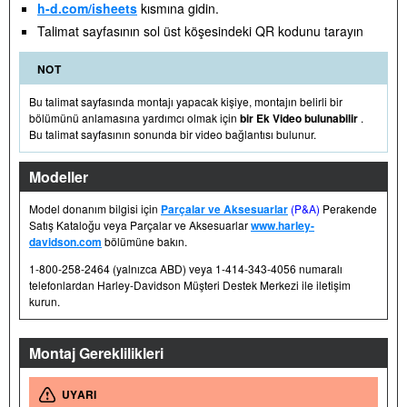
h-d.com/isheets
kısmına gidin.
Talimat sayfasının sol üst köşesindeki QR kodunu tarayın
NOT
Bu talimat sayfasında montajı yapacak kişiye, montajın belirli bir
bölümünü anlamasına yardımcı olmak için
bir Ek Video bulunabilir
.
Bu talimat sayfasının sonunda bir video bağlantısı bulunur.
Modeller
Model donanım bilgisi için
Parçalar ve Aksesuarlar
(P&A)
Perakende
Satış Kataloğu veya Parçalar ve Aksesuarlar
www.harley-
davidson.com
bölümüne bakın.
1-800-258-2464 (yalnızca ABD) veya 1-414-343-4056 numaralı
telefonlardan Harley-Davidson Müşteri Destek Merkezi ile iletişim
kurun.
Montaj Gereklilikleri
UYARI