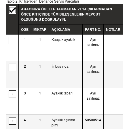
Tablo 2. Kit İçerikleri: Defiance Servis Parçaları
ARACINIZA ÖGELER TAKMADAN VEYA ÇIKARMADAN
ÖNCE KIT IÇINDE TÜM BILEŞENLERIN MEVCUT
OLDUĞUNU DOĞRULAYIN.
ÖĞE
MIKTAR
AÇIKLAMA
PART NO.
NOTLAR
1
1
Kauçuk ayaklık
Ayrı
satılmaz
2
1
İmbus vida
Ayrı
satılmaz
3
1
Ayaklık tabanı
Ayrı
satılmaz
4
1
Ayaklık aşınma
50500514
pimi