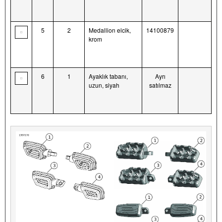
5
2
Medallion elcik,
14100879
krom
6
1
Ayaklık tabanı,
Ayrı
uzun, siyah
satılmaz