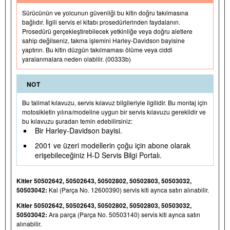
Sürücünün ve yolcunun güvenliği bu kitin doğru takılmasına
bağlıdır. İlgili servis el kitabı prosedürlerinden faydalanın.
Prosedürü gerçekleştirebilecek yetkinliğe veya doğru aletlere
sahip değilseniz, takma işlemini Harley-Davidson bayisine
yaptırın. Bu kitin düzgün takılmaması ölüme veya ciddi
yaralanmalara neden olabilir. (00333b)
NOT
Bu talimat kılavuzu, servis kılavuz bilgileriyle ilgilidir. Bu montaj için
motosikletin yılına/modeline uygun bir servis kılavuzu gereklidir ve
bu kılavuzu şuradan temin edebilirsiniz:
Bir Harley-Davidson bayisi.
2001 ve üzeri modellerin çoğu için abone olarak
erişebileceğiniz H-D Servis Bilgi Portalı.
Kitler 50502642, 50502643, 50502802, 50502803, 50503032,
50503042:
Kal (Parça No. 12600390) servis kiti ayrıca satın alınabilir.
Kitler 50502642, 50502643, 50502802, 50502803, 50503032,
50503042:
Ara parça (Parça No. 50503140) servis kiti ayrıca satın
alınabilir.