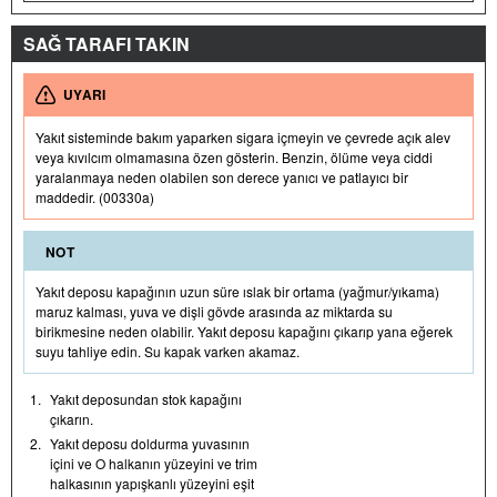
SAĞ TARAFI TAKIN
UYARI
Yakıt sisteminde bakım yaparken sigara içmeyin ve çevrede açık alev
veya kıvılcım olmamasına özen gösterin. Benzin, ölüme veya ciddi
yaralanmaya neden olabilen son derece yanıcı ve patlayıcı bir
maddedir. (00330a)
NOT
Yakıt deposu kapağının uzun süre ıslak bir ortama (yağmur/yıkama)
maruz kalması, yuva ve dişli gövde arasında az miktarda su
birikmesine neden olabilir. Yakıt deposu kapağını çıkarıp yana eğerek
suyu tahliye edin. Su kapak varken akamaz.
1.
Yakıt deposundan stok kapağını
çıkarın.
2.
Yakıt deposu doldurma yuvasının
içini ve O halkanın yüzeyini ve trim
halkasının yapışkanlı yüzeyini eşit