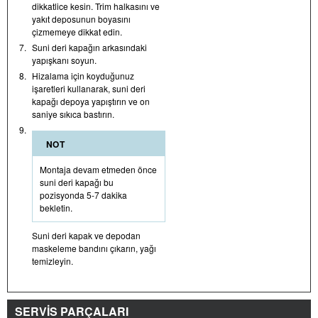
dikkatlice kesin. Trim halkasını ve
yakıt deposunun boyasını
çizmemeye dikkat edin.
7.
Suni deri kapağın arkasındaki
yapışkanı soyun.
8.
Hizalama için koyduğunuz
işaretleri kullanarak, suni deri
kapağı depoya yapıştırın ve on
saniye sıkıca bastırın.
9.
NOT
Montaja devam etmeden önce
suni deri kapağı bu
pozisyonda 5-7 dakika
bekletin.
Suni deri kapak ve depodan
maskeleme bandını çıkarın, yağı
temizleyin.
SERVİS PARÇALARI