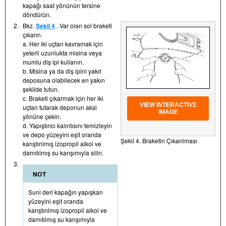
kapağı saat yönünün tersine
döndürün.
2.
Bkz.
Şekil 4
. Var olan sol braketi
çıkarın.
a. Her iki uçtan kavramak için
yeterli uzunlukta misina veya
mumlu diş ipi kullanın.
b. Misina ya da diş ipini yakıt
deposuna olabilecek en yakın
şekilde tutun.
c. Braketi çıkarmak için her iki
VIEW INTERACTIVE
uçtan tutarak deponun aksi
IMAGE
yönüne çekin.
d. Yapıştırıcı kalıntısını temizleyin
ve depo yüzeyini eşit oranda
Şekil 4. Braketin Çıkarılması
karıştırılmış izopropil alkol ve
damıtılmış su karışımıyla silin.
3.
NOT
Suni deri kapağın yapışkan
yüzeyini eşit oranda
karıştırılmış izopropil alkol ve
damıtılmış su karışımıyla