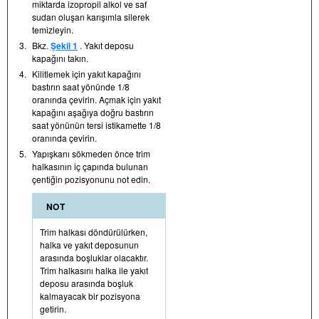
miktarda izopropil alkol ve saf
sudan oluşan karışımla silerek
temizleyin.
3.
Bkz.
Şekil 1
. Yakıt deposu
kapağını takın.
4.
Kilitlemek için yakıt kapağını
bastırın saat yönünde 1/8
oranında çevirin. Açmak için yakıt
kapağını aşağıya doğru bastırın
saat yönünün tersi istikamette 1/8
oranında çevirin.
5.
Yapışkanı sökmeden önce trim
halkasının iç çapında bulunan
çentiğin pozisyonunu not edin.
NOT
Trim halkası döndürülürken,
halka ve yakıt deposunun
arasında boşluklar olacaktır.
Trim halkasını halka ile yakıt
deposu arasında boşluk
kalmayacak bir pozisyona
getirin.