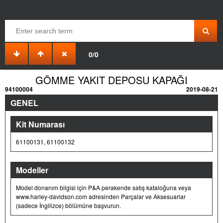
0/0
GÖMME YAKIT DEPOSU KAPAĞI
94100004
2019-08-21
GENEL
Kit Numarası
61100131, 61100132
Modeller
Model donanım bilgisi için P&A perakende satış kataloğuna veya
www.harley-davidson.com adresinden Parçalar ve Aksesuarlar
(sadece İngilizce) bölümüne başvurun.