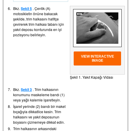
6.
Bkz.
Şekil 5
. Çentik (A)
motosikletin önüne bakacak
şekilde, trim halkasını hafifçe
çevirerek trim halkası tabanı için
yakıt deposu konturunda en iyi
pozisyonu belirleyin.
VIEW INTERACTIVE
IMAGE
Şekil 1. Yakıt Kapağı Vidası
7.
Bkz.
Şekil 3
. Trim halkasının
konumunu maskeleme bandı (1)
veya yağlı kalemle işaretleyin.
8.
İşaret yerinde (2) bandı bir maket
bıçağıyla dikkatlice kesin. Trim
halkasını ve yakıt deposunun
boyasını çizmemeye dikkat edin.
9.
Trim halkasının arkasındaki