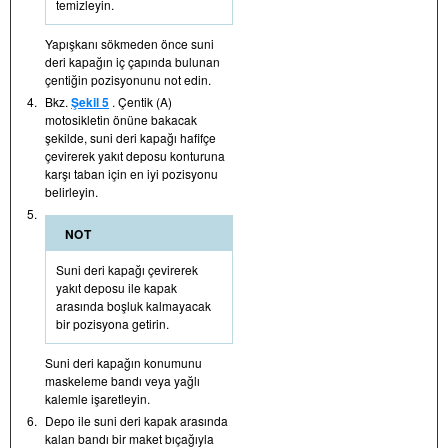
temizleyin.
Yapışkanı sökmeden önce suni
deri kapağın iç çapında bulunan
çentiğin pozisyonunu not edin.
4.
Bkz.
Şekil 5
. Çentik (A)
motosikletin önüne bakacak
şekilde, suni deri kapağı hafifçe
çevirerek yakıt deposu konturuna
karşı taban için en iyi pozisyonu
belirleyin.
5.
NOT
Suni deri kapağı çevirerek
yakıt deposu ile kapak
arasında boşluk kalmayacak
bir pozisyona getirin.
Suni deri kapağın konumunu
maskeleme bandı veya yağlı
kalemle işaretleyin.
6.
Depo ile suni deri kapak arasında
kalan bandı bir maket bıçağıyla