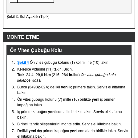
Şekil 3. Sol Ayaklık (Tipik)
MONTE ETME
Ön Vites Çubuğu Kolu
1.
Şekil 4
Ön vites çubuğu kolunu (1) kol miline (10) takın.
2.
Kelepçe vidasını (11) takın. Sıkın.
Tork: 24,4–29,8 N·m (216–264
in-lbs
)
Ön vites çubuğu kolu
kelepçe vidası
3.
Burcu (34982-02A) delikli
yeni
iç primere takın. Servis el kitabına
bakın.
4.
Ön vites çubuğu kolunu (7) mille (10) birlikte
yeni
iç primer
kapağına takın.
5.
İç primer kapağını
yeni
conta ile birlikte takın. Servis el kitabına
bakın.
6.
Birincil tahrik bileşenlerini monte edin. Servis el kitabına bakın.
7.
Delikli
yeni
dış primer kapağını
yeni
contalarla birlikte takın. Servis
el kitabına bakın.