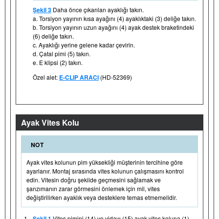
Şekil 3
Daha önce çıkarılan ayaklığı takın.
a. Torsiyon yayının kısa ayağını (4) ayaklıktaki (3) deliğe takın.
b. Torsiyon yayının uzun ayağını (4) ayak destek braketindeki
(6) deliğe takın.
c. Ayaklığı yerine gelene kadar çevirin.
d. Çatal pimi (5) takın.
e. E klipsi (2) takın.
Özel alet:
E-CLIP ARACI
(HD-52369)
Ayak Vites Kolu
NOT
Ayak vites kolunun pim yüksekliği müşterinin tercihine göre
ayarlanır. Montaj sırasında vites kolunun çalışmasını kontrol
edin. Vitesin doğru şekilde geçmesini sağlamak ve
şanzımanın zarar görmesini önlemek için mil, vites
değiştirilirken ayaklık veya desteklere temas etmemelidir.
1.
Şekil 1
Vites pimini (14) ve vidayı (15) ayak vites koluna (1)