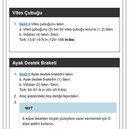
Vites Çubuğu
1.
Şekil 4
Vites çubuğunu takın.
a. Vites çubuğunu (3) her bir vites çubuğu koluna (1, 2) takın.
b. Vidaları (4) takın. Sıkın.
Tork: 13,6–19 N·m (120–168
in-lbs
)
Ayak Destek Braketi
1.
Şekil 5
Ayak destek braketini takın.
a. Ayak destek braketini (1) takın.
b. Vidaları (2) takın. Sıkın.
Tork: 54–61 N·m (40–45 ft-lbs)
2.
Araç şasisindeki boş deliğe tapa takın.
3.
NOT
E-klipsi takarken boyalı yüzeylere zarar vermemek için E-
klips aletini kullanın.