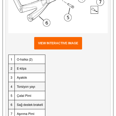
VIEW INTERACTIVE IMAGE
1
O-halka (2)
2
E-klips
3
Ayaklık
4
Torsiyon yayı
5
Çatal Pimi
6
Sağ destek braketi
7
Aşınma Pimi