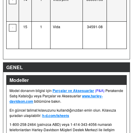
15
1
Vida
34591-08
GENEL
Modeller
Model donanım bilgisi için
Parçalar ve Aksesuarlar
(P&A)
Perakende
Satış Kataloğu veya Parçalar ve Aksesuarlar
www.harley-
davidson.com
bölümüne bakın.
En güncel talimat kılavuzunu kullandığınızdan emin olun. Kılavuza
şuradan ulaşılabilir:
h-d.com/isheets
1-800-258-2464 (yalnızca ABD) veya 1-414-343-4056 numaralı
telefonlardan Harley-Davidson Müşteri Destek Merkezi ile iletişim