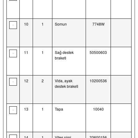
10
1
Somun
7748W
11
1
Sağ destek
50500603
braketi
12
2
Vida, ayak
10200536
destek braketi
13
1
Tapa
10040
14
1
Vites pimi
33600156