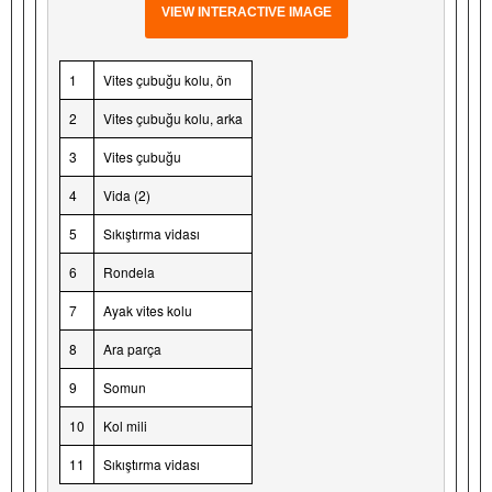
VIEW INTERACTIVE IMAGE
1
Vites çubuğu kolu, ön
2
Vites çubuğu kolu, arka
3
Vites çubuğu
4
Vida (2)
5
Sıkıştırma vidası
6
Rondela
7
Ayak vites kolu
8
Ara parça
9
Somun
10
Kol mili
11
Sıkıştırma vidası