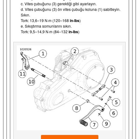
c. Vites çubuğunu (3) gerektiği gibi ayarlayın.
d. Vites çubuğunu (3) ön vites çubuğu koluna (1) sabitleyin.
Sıkın.
Tork: 13,6–19 N·m (120–168
in-lbs
)
e. Sıkıştırma somunlarını sıkın.
Tork: 9,5–14,9 N·m (84–132
in-lbs
)