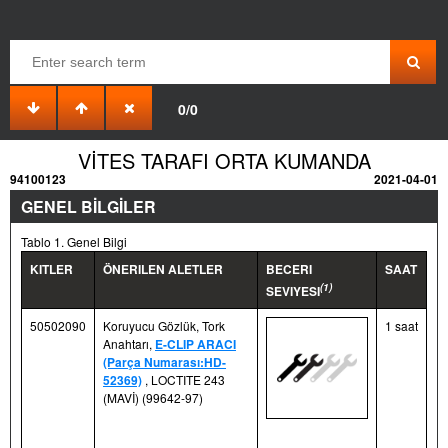
0/0
VİTES TARAFI ORTA KUMANDA
94100123
2021-04-01
GENEL BİLGİLER
Tablo 1. Genel Bilgi
KITLER
ÖNERILEN ALETLER
BECERI
SAAT
(1)
SEVIYESI
50502090
Koruyucu Gözlük, Tork
1 saat
Anahtarı,
E-CLIP ARACI
(Parça Numarası:HD-
52369)
, LOCTITE 243
(MAVİ) (99642-97)