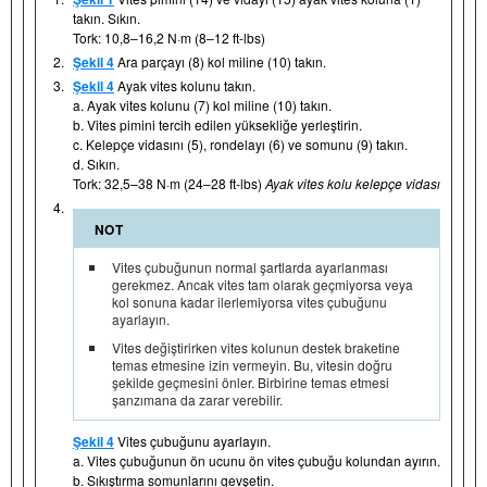
takın. Sıkın.
Tork: 10,8–16,2 N·m (8–12 ft-lbs)
2.
Şekil 4
Ara parçayı (8) kol miline (10) takın.
3.
Şekil 4
Ayak vites kolunu takın.
a. Ayak vites kolunu (7) kol miline (10) takın.
b. Vites pimini tercih edilen yüksekliğe yerleştirin.
c. Kelepçe vidasını (5), rondelayı (6) ve somunu (9) takın.
d. Sıkın.
Tork: 32,5–38 N·m (24–28 ft-lbs)
Ayak vites kolu kelepçe vidası
4.
NOT
Vites çubuğunun normal şartlarda ayarlanması
gerekmez. Ancak vites tam olarak geçmiyorsa veya
kol sonuna kadar ilerlemiyorsa vites çubuğunu
ayarlayın.
Vites değiştirirken vites kolunun destek braketine
temas etmesine izin vermeyin. Bu, vitesin doğru
şekilde geçmesini önler. Birbirine temas etmesi
şanzımana da zarar verebilir.
Şekil 4
Vites çubuğunu ayarlayın.
a. Vites çubuğunun ön ucunu ön vites çubuğu kolundan ayırın.
b. Sıkıştırma somunlarını gevşetin.