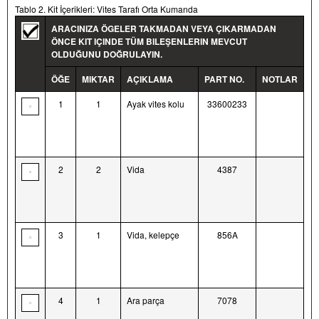
Tablo 2. Kit İçerikleri: Vites Tarafı Orta Kumanda
ARACINIZA ÖGELER TAKMADAN VEYA ÇIKARMADAN
ÖNCE KIT IÇINDE TÜM BILEŞENLERIN MEVCUT
OLDUĞUNU DOĞRULAYIN.
ÖĞE
MIKTAR
AÇIKLAMA
PART NO.
NOTLAR
1
1
Ayak vites kolu
33600233
2
2
Vida
4387
3
1
Vida, kelepçe
856A
4
1
Ara parça
7078