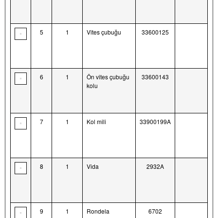
5
1
Vites çubuğu
33600125
6
1
Ön vites çubuğu
33600143
kolu
7
1
Kol mili
33900199A
8
1
Vida
2932A
9
1
Rondela
6702