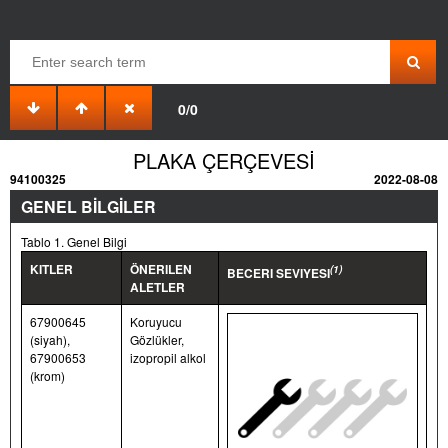
0/0
PLAKA ÇERÇEVESİ
94100325
2022-08-08
GENEL BİLGİLER
Tablo 1. Genel Bilgi
KITLER
ÖNERILEN
(1)
BECERI SEVIYESI
ALETLER
67900645
Koruyucu
(siyah),
Gözlükler,
67900653
izopropil alkol
(krom)