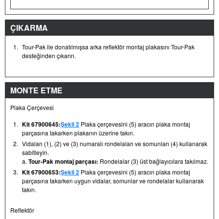
ÇIKARMA
1.
Tour-Pak ile donatılmışsa arka reflektör montaj plakasını Tour-Pak
desteğinden çıkarın.
MONTE ETME
Plaka Çerçevesi
1.
Kit 67900645:
Şekil 2
Plaka çerçevesini (5) aracın plaka montaj
parçasına takarken plakanın üzerine takın.
2.
Vidaları (1), (2) ve (3) numaralı rondelaları ve somunları (4) kullanarak
sabitleyin.
a.
Tour-Pak montaj parçası:
Rondelalar (3) üst bağlayıcılara takılmaz.
3.
Kit 67900653:
Şekil 2
Plaka çerçevesini (5) aracın plaka montaj
parçasına takarken uygun vidalar, somunlar ve rondelalar kullanarak
takın.
Reflektör