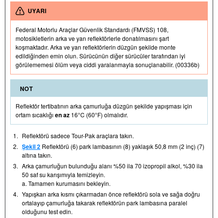
UYARI
Federal Motorlu Araçlar Güvenlik Standardı (FMVSS) 108,
motosikletlerin arka ve yan reflektörlerle donatılmasını şart
koşmaktadır. Arka ve yan reflektörlerin düzgün şekilde monte
edildiğinden emin olun. Sürücünün diğer sürücüler tarafından iyi
görülememesi ölüm veya ciddi yaralanmayla sonuçlanabilir. (00336b)
NOT
Reflektör tertibatının arka çamurluğa düzgün şekilde yapışması için
ortam sıcaklığı
en az
16°C (60°F) olmalıdır.
1.
Reflektörü sadece Tour-Pak araçlara takın.
2.
Şekil 2
Reflektörü (6) park lambasının (8) yaklaşık 50,8 mm (2 inç) (7)
altına takın.
3.
Arka çamurluğun bulunduğu alanı %50 ila 70 izopropil alkol, %30 ila
50 saf su karışımıyla temizleyin.
a. Tamamen kurumasını bekleyin.
4.
Yapışkan arka kısmı çıkarmadan önce reflektörü sola ve sağa doğru
ortalayıp çamurluğa takarak reflektörün park lambasına paralel
olduğunu test edin.