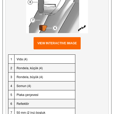
VIEW INTERACTIVE IMAGE
1
Vida (4)
2
Rondela, küçük (4)
3
Rondela, büyük (4)
4
Somun (4)
5
Plaka çerçevesi
6
Reflektör
7
50 mm (2 inç) boşluk