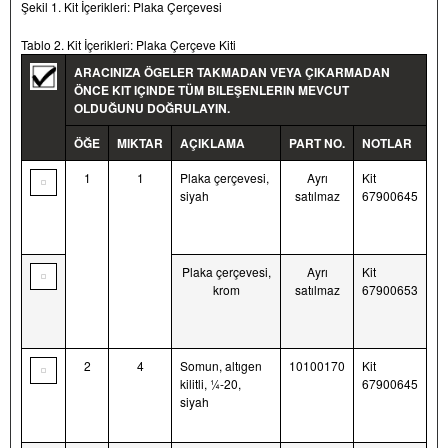
Şekil 1. Kit İçerikleri: Plaka Çerçevesi
Tablo 2. Kit İçerikleri: Plaka Çerçeve Kiti
ARACINIZA ÖGELER TAKMADAN VEYA ÇIKARMADAN
ÖNCE KIT IÇINDE TÜM BILEŞENLERIN MEVCUT
OLDUĞUNU DOĞRULAYIN.
ÖĞE
MIKTAR
AÇIKLAMA
PART NO.
NOTLAR
1
1
Plaka çerçevesi,
Ayrı
Kit
siyah
satılmaz
67900645
Plaka çerçevesi,
Ayrı
Kit
krom
satılmaz
67900653
2
4
Somun, altıgen
10100170
Kit
kilitli, ¼-20,
67900645
siyah