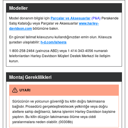
Modeller
Model donanım bilgisi için
Parçalar ve Aksesuarlar
(P&A)
Perakende
Satış Kataloğu veya Parçalar ve Aksesuarlar
www.harley-
davidson.com
bölümüne bakın.
En güncel talimat kılavuzunu kullandığınızdan emin olun. Kılavuza
şuradan ulaşılabilir:
h-d.com/isheets
1-800-258-2464 (yalnızca ABD) veya 1-414-343-4056 numaralı
telefonlardan Harley-Davidson Müşteri Destek Merkezi ile iletişim
kurun.
Montaj Gereklilikleri
UYARI
Sürücünün ve yolcunun güvenliği bu kitin doğru takılmasına
bağlıdır. Prosedürü gerçekleştirebilecek yetkinliğe veya doğru
aletlere sahip değilseniz, takma işlemini Harley-Davidson bayisine
yaptırın. Bu kitin düzgün takılmaması ölüme veya ciddi
yaralanmalara neden olabilir. (00308b)