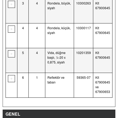
3
4
Rondela, büyük,
10300263
Kit
siyah
67900645
4
4
Rondela, küçük,
10300117
Kit
siyah
67900645
5
4
Vida, düğme
10201359
Kit
başlı, ¼-20 x
67900645
0,875, siyah
6
1
Reflektör ve
59365-07
Kit
taban
67900645
ve
67900653
GENEL