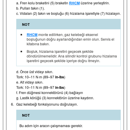
a. Fren kolu braketini (5) braketin
RHCM
üzerine yerleştirin.
b. Pulları takın (1).
c. Vidaları (2) takın ve boşluğu (6) hizalama işaretiyle (7) hizalayın.
NOT
RHCM
monte edilirken, gaz kelebeği eksenel
boşluğunun doğru ayarlandığından emin olun. Servis el
kitabına bakın.
Boşluk, hizalama işaretini geçecek şekilde
döndürülmemelidir. Ana silindir kontrol grubunu hizalama
işaretini geçecek şekilde içeriye doğru itmeyin.
d. Önce üst vidayı sıkın.
Tork: 10–11 N·m (89–97
in-lbs
)
e. Alt vidayı sıkın.
Tork: 10–11 N·m (89–97
in-lbs
)
f. Fren düğmesi konnektörünü (4) bağlayın
g. Lastik körüğü (3) konnektörün üzerine kaydırın.
6.
Gaz kelebeği fonksiyonunu doğrulayın.
NOT
Bu adım için aracın çalışmaması gerekir.