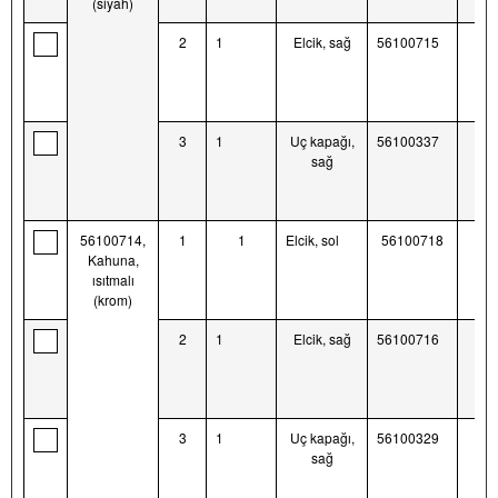
(siyah)
2
1
Elcik, sağ
56100715
3
1
Uç kapağı,
56100337
sağ
56100714,
1
1
Elcik, sol
56100718
Kahuna,
ısıtmalı
(krom)
2
1
Elcik, sağ
56100716
3
1
Uç kapağı,
56100329
sağ