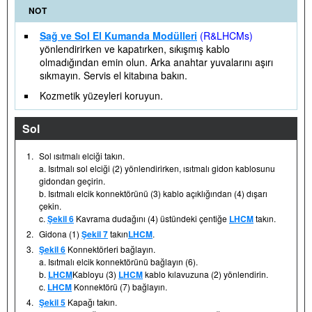
NOT
Sağ ve Sol El Kumanda Modülleri
(R&LHCMs)
yönlendirirken ve kapatırken, sıkışmış kablo
olmadığından emin olun. Arka anahtar yuvalarını aşırı
sıkmayın. Servis el kitabına bakın.
Kozmetik yüzeyleri koruyun.
Sol
1.
Sol ısıtmalı elciği takın.
a. Isıtmalı sol elciği (2) yönlendirirken, ısıtmalı gidon kablosunu
gidondan geçirin.
b. Isıtmalı elcik konnektörünü (3) kablo açıklığından (4) dışarı
çekin.
c.
Şekil 6
Kavrama dudağını (4) üstündeki çentiğe
LHCM
takın.
2.
Gidona (1)
Şekil 7
takın
LHCM
.
3.
Şekil 6
Konnektörleri bağlayın.
a. Isıtmalı elcik konnektörünü bağlayın (6).
b.
LHCM
Kabloyu (3)
LHCM
kablo kılavuzuna (2) yönlendirin.
c.
LHCM
Konnektörü (7) bağlayın.
4.
Şekil 5
Kapağı takın.