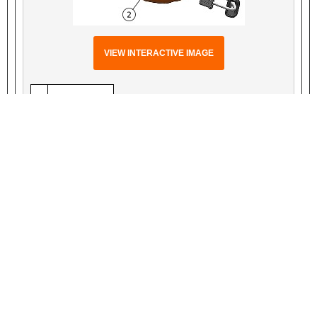
VIEW INTERACTIVE IMAGE
1
Vida (2)
2
Kapak
3
Kapak açıklığı
Şekil 9. RHCM Kapağı