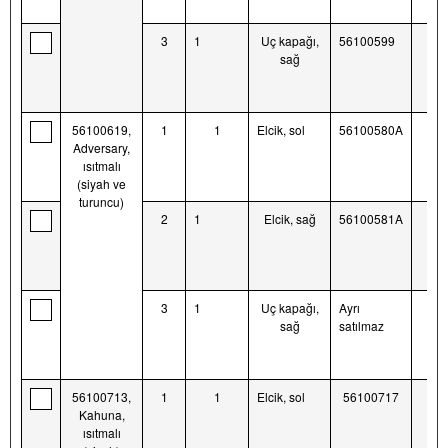
3
1
Uç kapağı,
56100599
sağ
56100619,
1
1
Elcik, sol
56100580A
Adversary,
ısıtmalı
(siyah ve
turuncu)
2
1
Elcik, sağ
56100581A
3
1
Uç kapağı,
Ayrı
sağ
satılmaz
56100713,
1
1
Elcik, sol
56100717
Kahuna,
ısıtmalı