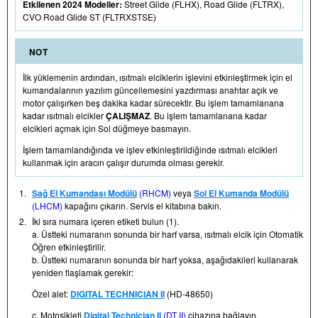
Etkilenen 2024 Modeller:
Street Glide (FLHX), Road Glide (FLTRX),
CVO Road Glide ST (FLTRXSTSE)
NOT
İlk yüklemenin ardından, ısıtmalı elciklerin işlevini etkinleştirmek için el
kumandalarının yazılım güncellemesini yazdırması anahtar açık ve
motor çalışırken beş dakika kadar sürecektir. Bu işlem tamamlanana
kadar ısıtmalı elcikler
ÇALIŞMAZ
. Bu işlem tamamlanana kadar
elcikleri açmak için Sol düğmeye basmayın.
İşlem tamamlandığında ve işlev etkinleştirildiğinde ısıtmalı elcikleri
kullanmak için aracın çalışır durumda olması gerekir.
1.
Sağ El Kumandası Modülü
(RHCM)
veya
Sol El Kumanda Modülü
(LHCM)
kapağını çıkarın. Servis el kitabına bakın.
2.
İki sıra numara içeren etiketi bulun (1).
a. Üstteki numaranın sonunda bir harf varsa, ısıtmalı elcik için Otomatik
Öğren etkinleştirilir.
b. Üstteki numaranın sonunda bir harf yoksa, aşağıdakileri kullanarak
yeniden flaşlamak gerekir:
Özel alet:
DIGITAL TECHNICIAN II
(HD-48650)
c. Motosikleti
Digital Technician II
(DT II)
cihazına bağlayın.