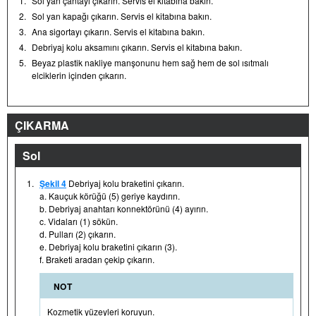
1.
Sol yan çantayı çıkarın. Servis el kitabına bakın.
2.
Sol yan kapağı çıkarın. Servis el kitabına bakın.
3.
Ana sigortayı çıkarın. Servis el kitabına bakın.
4.
Debriyaj kolu aksamını çıkarın. Servis el kitabına bakın.
5.
Beyaz plastik nakliye manşonunu hem sağ hem de sol ısıtmalı
elciklerin içinden çıkarın.
ÇIKARMA
Sol
1.
Şekil 4
Debriyaj kolu braketini çıkarın.
a. Kauçuk körüğü (5) geriye kaydırın.
b. Debriyaj anahtarı konnektörünü (4) ayırın.
c. Vidaları (1) sökün.
d. Pulları (2) çıkarın.
e. Debriyaj kolu braketini çıkarın (3).
f. Braketi aradan çekip çıkarın.
NOT
Kozmetik yüzeyleri koruyun.