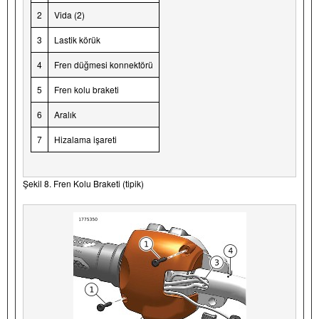
2
Vida (2)
3
Lastik körük
4
Fren düğmesi konnektörü
5
Fren kolu braketi
6
Aralık
7
Hizalama işareti
Şekil 8. Fren Kolu Braketi (tipik)