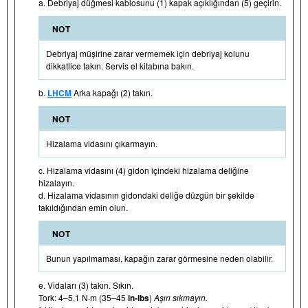
a. Debriyaj düğmesi kablosunu (1) kapak açıklığından (5) geçirin.
NOT
Debriyaj müşirine zarar vermemek için debriyaj kolunu
dikkatlice takın. Servis el kitabına bakın.
b.
LHCM
Arka kapağı (2) takın.
NOT
Hizalama vidasını çıkarmayın.
c. Hizalama vidasını (4) gidon içindeki hizalama deliğine
hizalayın.
d. Hizalama vidasının gidondaki deliğe düzgün bir şekilde
takıldığından emin olun.
NOT
Bunun yapılmaması, kapağın zarar görmesine neden olabilir.
e. Vidaları (3) takın. Sıkın.
Tork: 4–5,1 N·m (35–45
in-lbs
)
Aşırı sıkmayın.