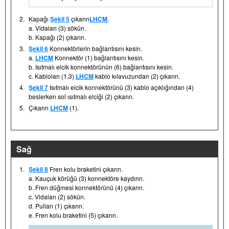
2.
Kapağı
Şekil 5
çıkarın
LHCM
.
a. Vidaları (3) sökün.
b. Kapağı (2) çıkarın.
3.
Şekil 6
Konnektörlerin bağlantısını kesin.
a.
LHCM
Konnektör (1) bağlantısını kesin.
b. Isıtmalı elcik konnektörünün (6) bağlantısını kesin.
c. Kabloları (1,3)
LHCM
kablo kılavuzundan (2) çıkarın.
4.
Şekil 7
Isıtmalı elcik konnektörünü (3) kablo açıklığından (4)
beslerken sol ısıtmalı elciği (2) çıkarın.
5.
Çıkarın
LHCM
(1).
Sağ
1.
Şekil 8
Fren kolu braketini çıkarın.
a. Kauçuk körüğü (3) konnektöre kaydırın.
b. Fren düğmesi konnektörünü (4) çıkarın.
c. Vidaları (2) sökün.
d. Pulları (1) çıkarın.
e. Fren kolu braketini (5) çıkarın.