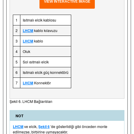
VIEW INTERACTIVE IMAGE
1
Isıtmalı elcik kablosu
2
LHCM
kablo kılavuzu
3
LHCM
kablo
4
Oluk
5
Sol ısıtmalı elcik
6
Isıtmalı elcik güç konnektörü
7
LHCM
Konnektör
Şekil 6. LHCM Bağlantıları
NOT
LHCM
ve elcik,
Şekil 6
'de gösterildiği gibi önceden monte
edilmezse, birbirine uymayacaktır.