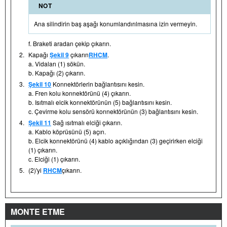
NOT
Ana silindirin baş aşağı konumlandırılmasına izin vermeyin.
f. Braketi aradan çekip çıkarın.
2.
Kapağı
Şekil 9
çıkarın
RHCM
.
a. Vidaları (1) sökün.
b. Kapağı (2) çıkarın.
3.
Şekil 10
Konnektörlerin bağlantısını kesin.
a. Fren kolu konnektörünü (4) çıkarın.
b. Isıtmalı elcik konnektörünün (5) bağlantısını kesin.
c. Çevirme kolu sensörü konnektörünün (3) bağlantısını kesin.
4.
Şekil 11
Sağ ısıtmalı elciği çıkarın.
a. Kablo köprüsünü (5) açın.
b. Elcik konnektörünü (4) kablo açıklığından (3) geçirirken elciği
(1) çıkarın.
c. Elciği (1) çıkarın.
5.
(2)'yi
RHCM
çıkarın.
MONTE ETME