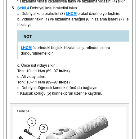
f. Hizalama vidası çıkarıldıysa takın ve hizalama vidasını (4) sıkın.
5.
Şekil 4
Debriyaj kolu braketini takın.
a. Debriyaj kolu braketini (3)
LHCM
braket üzerine yerleştirin.
b. Vidaları takın (1) ve hizalama aralığını (6) hizalama İşareti (7) ile
hizalayın.
NOT
LHCM
üzerindeki boşluk, hizalama işaretinden sonra
döndürülmemelidir.
c. Önce üst vidayı sıkın.
Tork: 10–11 N·m (89–97
in-lbs
)
d. Alt vidayı sıkın.
Tork: 10–11 N·m (89–97
in-lbs
)
e. Debriyaj düğmesiı konnektörünü (4) bağlayın.
f. Kauçuk körüğü (5) konnektörün üzerine kaydırın.