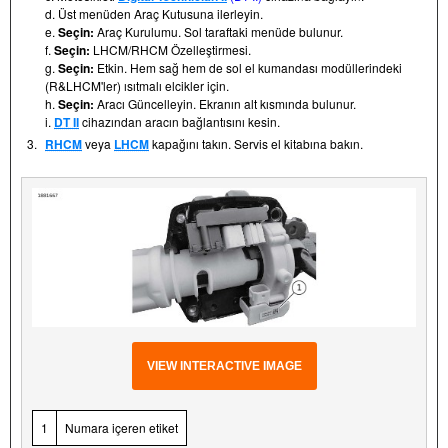
d. Üst menüden Araç Kutusuna ilerleyin.
e.
Seçin:
Araç Kurulumu. Sol taraftaki menüde bulunur.
f.
Seçin:
LHCM/RHCM Özelleştirmesi.
g.
Seçin:
Etkin. Hem sağ hem de sol el kumandası modüllerindeki
(R&LHCM'ler) ısıtmalı elcikler için.
h.
Seçin:
Aracı Güncelleyin. Ekranın alt kısmında bulunur.
i.
DT II
cihazından aracın bağlantısını kesin.
3.
RHCM
veya
LHCM
kapağını takın. Servis el kitabına bakın.
VIEW INTERACTIVE IMAGE
1
Numara içeren etiket