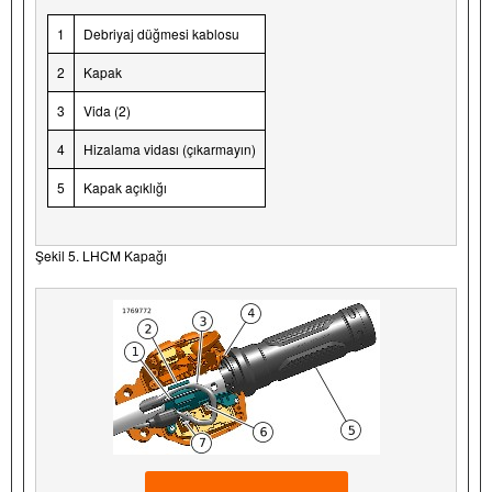
1
Debriyaj düğmesi kablosu
2
Kapak
3
Vida (2)
4
Hizalama vidası (çıkarmayın)
5
Kapak açıklığı
Şekil 5. LHCM Kapağı