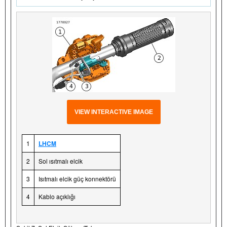
VIEW INTERACTIVE IMAGE
1
LHCM
2
Sol ısıtmalı elcik
3
Isıtmalı elcik güç konnektörü
4
Kablo açıklığı