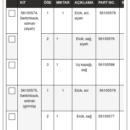
KIT
ÖĞE
MIKTAR
AÇIKLAMA
PART NO.
NOT
56100574,
1
1
Elcik, sol,
56100578
Switchback,
siyah
ısıtmalı
(siyah)
2
1
Elcik, sağ,
56100576
siyah
3
1
Uç kapağı,
56100598
sağ
56100575,
1
1
Elcik, sol
56100579
Switchback,
ısıtmalı
(gümüş)
2
1
Elcik, sağ
56100577