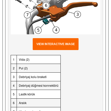
VIEW INTERACTIVE IMAGE
1
Vida (2)
2
Pul (2)
3
Debriyaj kolu braketi
4
Debriyaj düğmesi konnektörü
5
Lastik körük
6
Aralık