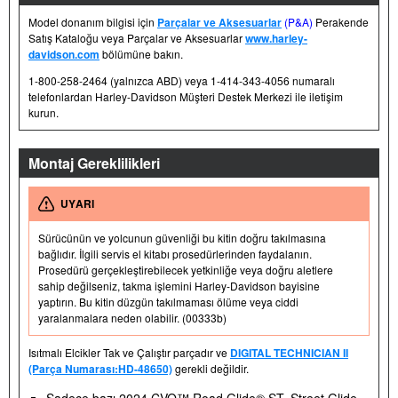
Model donanım bilgisi için
Parçalar ve Aksesuarlar
(P&A)
Perakende
Satış Kataloğu veya Parçalar ve Aksesuarlar
www.harley-
davidson.com
bölümüne bakın.
1-800-258-2464 (yalnızca ABD) veya 1-414-343-4056 numaralı
telefonlardan Harley-Davidson Müşteri Destek Merkezi ile iletişim
kurun.
Montaj Gereklilikleri
UYARI
Sürücünün ve yolcunun güvenliği bu kitin doğru takılmasına
bağlıdır. İlgili servis el kitabı prosedürlerinden faydalanın.
Prosedürü gerçekleştirebilecek yetkinliğe veya doğru aletlere
sahip değilseniz, takma işlemini Harley-Davidson bayisine
yaptırın. Bu kitin düzgün takılmaması ölüme veya ciddi
yaralanmalara neden olabilir. (00333b)
Isıtmalı Elcikler Tak ve Çalıştır parçadır ve
DIGITAL TECHNICIAN II
(Parça Numarası:HD-48650)
gerekli değildir.