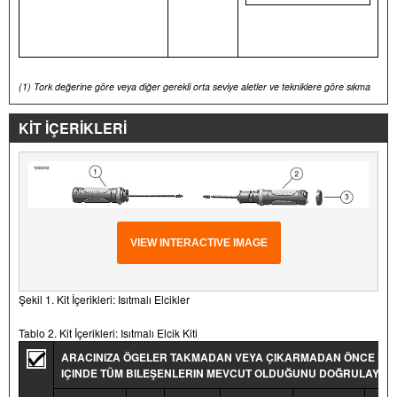
(1)
Tork değerine göre veya diğer gerekli orta seviye aletler ve tekniklere göre sıkma
KİT İÇERİKLERİ
VIEW INTERACTIVE IMAGE
Şekil 1. Kit İçerikleri: Isıtmalı Elcikler
Tablo 2. Kit İçerikleri: Isıtmalı Elcik Kiti
ARACINIZA ÖGELER TAKMADAN VEYA ÇIKARMADAN ÖNCE KIT
IÇINDE TÜM BILEŞENLERIN MEVCUT OLDUĞUNU DOĞRULAYIN.