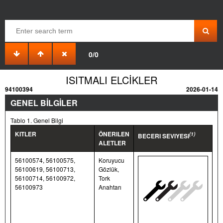
0/0
ISITMALI ELCİKLER
94100394
2026-01-14
GENEL BİLGİLER
Tablo 1. Genel Bilgi
KITLER
ÖNERILEN
(1)
BECERI SEVIYESI
ALETLER
56100574, 56100575,
Koruyucu
56100619, 56100713,
Gözlük,
56100714, 56100972,
Tork
56100973
Anahtarı