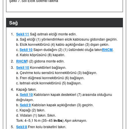
Şekil 7. Sol Elcik Sökme/Takma
Sağ
1.
Şekil 11
Sağ ısıtmalı elciği monte edin.
a. Sağ elciği (1) yönlendirirken elcik kablosunu gidondan geçirin.
b. Elcik konnektörünü (4) kablo açıklığından (3) dışarı çekin.
c.
Şekil 10
Sapın dudağını (2) (1) üstündeki oluğa takın
RHCM
.
d. Kablo köprüsünü (8) kapatın.
2.
RHCM
'i (2) gidona monte edin.
3.
Şekil 10
Konnektörleri bağlayın.
a. Çevirme kolu sensörü konnektörünü (3) bağlayın.
b. Fren düğmesi konnektörünü (6) bağlayın.
c. Isıtmalı elcik konnektörünü (5) bağlayın.
4.
Kapağı takın.
a.
Şekil 10
Kabloların kapak destekleri (7) arasında olduğunu
doğrulayın.
b.
Şekil 9
Kabloları kapak açıklığından (3) geçirin.
c. Kapağı (2) takın.
d. Vidaları (1) takın. Sıkın.
Tork: 4–5,1 N·m (35–45
in-lbs
)
Aşırı sıkmayın.
5.
Şekil 8
Fren kolu braketini takın.