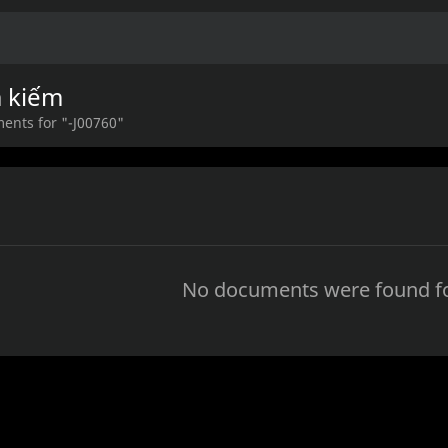
m kiếm
ents for "-J00760"
No documents were found fo