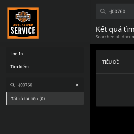
Kết quả tì
Searched all docum
Log In
TIÊU ĐỀ
Tìm kiếm
-J00760
Tất cả tài liệu
(
0
)