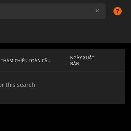
NGÀY XUẤT
THAM CHIẾU TOÀN CẦU
BẢN
r this search