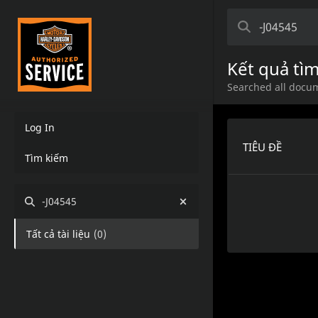
Kết quả tì
Searched all docum
Log In
TIÊU ĐỀ
Tìm kiếm
-J04545
Tất cả tài liệu
(
0
)