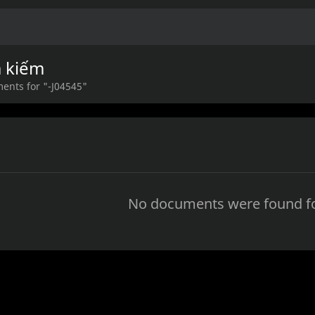
m kiếm
ents for "-J04545"
No documents were found fo