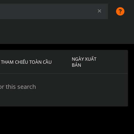
NGÀY XUẤT
THAM CHIẾU TOÀN CẦU
BẢN
r this search