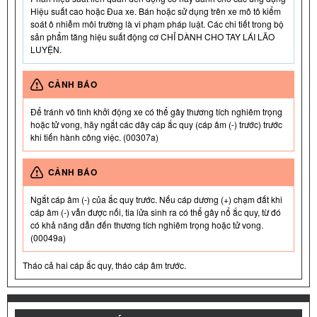
Hiệu suất cao hoặc Đua xe. Bán hoặc sử dụng trên xe mô tô kiểm
soát ô nhiễm môi trường là vi phạm pháp luật. Các chi tiết trong bộ
sản phẩm tăng hiệu suất động cơ CHỈ DÀNH CHO TAY LÁI LÃO
LUYỆN.
CẢNH BÁO
Để tránh vô tình khởi động xe có thể gây thương tích nghiêm trọng
hoặc tử vong, hãy ngắt các dây cáp ắc quy (cáp âm (-) trước) trước
khi tiến hành công việc. (00307a)
CẢNH BÁO
Ngắt cáp âm (-) của ắc quy trước. Nếu cáp dương (+) chạm đất khi
cáp âm (-) vẫn được nối, tia lửa sinh ra có thể gây nổ ắc quy, từ đó
có khả năng dẫn đến thương tích nghiêm trọng hoặc tử vong.
(00049a)
Tháo cả hai cáp ắc quy, tháo cáp âm trước.