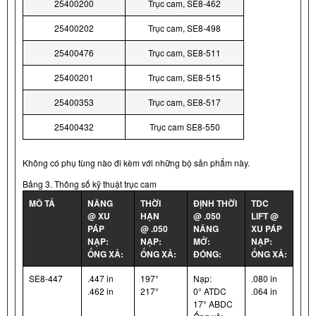
25400200
Trục cam, SE8-462
25400202
Trục cam, SE8-498
25400476
Trục cam, SE8-511
25400201
Trục cam, SE8-515
25400353
Trục cam, SE8-517
25400432
Trục cam SE8-550
Không có phụ tùng nào đi kèm với những bộ sản phẩm này.
Bảng 3. Thông số kỹ thuật trục cam
MÔ TẢ
NÂNG
THỜI
ĐỊNH THỜI
TDC
@ XU
HẠN
@ .050
LIFT @
PÁP
@ .050
NÂNG
XU PÁP
NẠP:
NẠP:
MỞ:
NẠP:
ỐNG XẢ:
ỐNG XẢ:
ĐÓNG:
ỐNG XẢ:
SE8-447
.447 in
197°
Nạp:
.080 in
.462 in
217°
0° ATDC
.064 in
17° ABDC