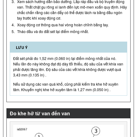
3.
Xem sách hướng dẫn bảo dưỡng. Lắp ráp đầu và bộ truyền động
van. Thắt chặt gu rông xi lanh đến lực mô-men xoắn quy định. Hãy
chắc chắn rằng các cần đẩy có thể được tách ra bằng đầu ngón
tay trước khi xoay động cơ.
4.
Xoay động cơ thông qua hai vòng hoàn chỉnh bằng tay.
5.
Tháo đầu và đo đất sét tại điểm mỏng nhất.
LƯU Ý
Đất sét phải đo 1,52 mm (0.060 in) tại điểm mỏng nhất của nó.
Nếu lần đo này không đạt độ dày tối thiểu, độ sâu của vết khía van
phải được tăng lên. Độ sâu của các vết khía không được vượt quá
3,43 mm (0.135 in) .
Nếu sử dụng các van quá khổ, cũng phải kiểm tra khe hở xuyên
tâm. Khuyến nghị khe hở xuyên tâm là 1,27 mm (0.050 in) .
Đo khe hở từ van đến van