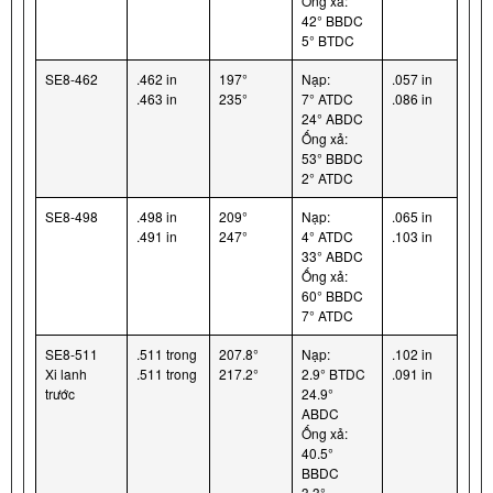
Ống xả:
42° BBDC
5° BTDC
SE8-462
.462 in
197°
Nạp:
.057 in
.463 in
235°
7° ATDC
.086 in
24° ABDC
Ống xả:
53° BBDC
2° ATDC
SE8-498
.498 in
209°
Nạp:
.065 in
.491 in
247°
4° ATDC
.103 in
33° ABDC
Ống xả:
60° BBDC
7° ATDC
SE8-511
.511 trong
207.8°
Nạp:
.102 in
Xi lanh
.511 trong
217.2°
2.9° BTDC
.091 in
trước
24.9°
ABDC
Ống xả:
40.5°
BBDC
3.3°