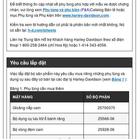
Để biết thông tin cập nhật về phụ tùng phù hợp với mẫu xe được chứng
nhận, vui lòng xem
Phụ tùng và phụ kiện
(P&A)
Catalog Bán lẻ hoặc
mục Phụ tùng và Phụ kiện trên
www.harley-davidson.com
.
Kiểm tra xem tờ hướng dẫn có phải là phiên bản mới nhất không. Nó
có sẵn tại:
h-d.com/isheets
Liên hệ Trung tâm Hỗ trợ Khách hàng Harley-Davidson theo số điện
thoại 1-800-258-2464 (chỉ Hoa Kỳ) hoặc 1-414-343-4056.
Yêu cầu lắp đặt
Việc lắp đặt bộ sản phẩm này yêu cầu mua riêng những phụ tùng và
dụng cụ sau đây có bán tại các đại lý Harley-Davidson (xem
Bảng 1
):
Bảng 1. Phụ tùng cần mua thêm
MẶT HÀNG
SỐ BỘ PHẬN
Gioăng nắp cam
25700370
Bộ dụng cụ lưu trữ ổ bánh răng
25566-06
Bộ vòng đệm cam
25928-06