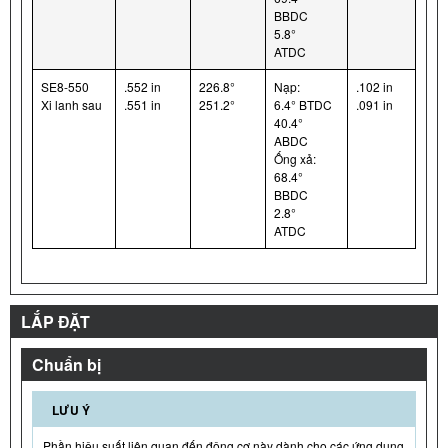
BBDC
5.8°
ATDC
SE8-550
.552 in
226.8°
Nạp:
.102 in
Xi lanh sau
.551 in
251.2°
6.4° BTDC
.091 in
40.4°
ABDC
Ống xả:
68.4°
BBDC
2.8°
ATDC
LẮP ĐẶT
Chuẩn bị
LƯU Ý
Phần hiệu suất liên quan đến động cơ này dành cho các ứng dụng