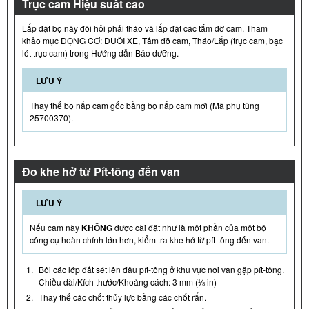
Trục cam Hiệu suất cao
Lắp đặt bộ này đòi hỏi phải tháo và lắp đặt các tấm đỡ cam. Tham
khảo mục ĐỘNG CƠ: ĐUÔI XE, Tấm đỡ cam, Tháo/Lắp (trục cam, bạc
lót trục cam) trong Hướng dẫn Bảo dưỡng.
LƯU Ý
Thay thế bộ nắp cam gốc bằng bộ nắp cam mới (Mã phụ tùng
25700370).
Đo khe hở từ Pít-tông đến van
LƯU Ý
Nếu cam này
KHÔNG
được cài đặt như là một phần của một bộ
công cụ hoàn chỉnh lớn hơn, kiểm tra khe hở từ pít-tông đến van.
1.
Bôi các lớp đất sét lên đầu pít-tông ở khu vực nơi van gặp pít-tông.
Chiều dài/Kích thước/Khoảng cách: 3 mm (⅛ in)
2.
Thay thế các chốt thủy lực bằng các chốt rắn.