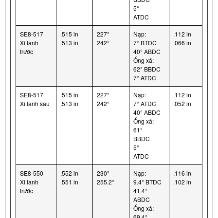
5°
ATDC
SE8-517
.515 in
227°
Nạp:
.112 in
Xi lanh
.513 in
242°
7° BTDC
.066 in
trước
40° ABDC
Ống xả:
62° BBDC
7° ATDC
SE8-517
.515 in
227°
Nạp:
.112 in
Xi lanh sau
.513 in
242°
7° ATDC
.052 in
40° ABDC
Ống xả:
61°
BBDC
5°
ATDC
SE8-550
.552 in
230°
Nạp:
.116 in
Xi lanh
.551 in
255.2°
9.4° BTDC
.102 in
trước
41.4°
ABDC
Ống xả:
69.4°