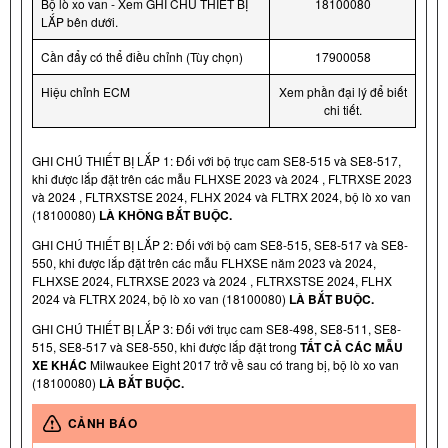
Bộ lò xo van - Xem GHI CHÚ THIẾT BỊ
18100080
LẮP bên dưới.
Cần đẩy có thể điều chỉnh (Tùy chọn)
17900058
Hiệu chỉnh ECM
Xem phần đại lý để biết
chi tiết.
GHI CHÚ THIẾT BỊ LẮP 1: Đối với bộ trục cam SE8-515 và SE8-517,
khi được lắp đặt trên các mẫu FLHXSE 2023 và 2024 , FLTRXSE 2023
và 2024 , FLTRXSTSE 2024, FLHX 2024 và FLTRX 2024, bộ lò xo van
(18100080)
LÀ KHÔNG BẮT BUỘC.
GHI CHÚ THIẾT BỊ LẮP 2: Đối với bộ cam SE8-515, SE8-517 và SE8-
550, khi được lắp đặt trên các mẫu FLHXSE năm 2023 và 2024,
FLHXSE 2024, FLTRXSE 2023 và 2024 , FLTRXSTSE 2024, FLHX
2024 và FLTRX 2024, bộ lò xo van (18100080)
LÀ BẮT BUỘC.
GHI CHÚ THIẾT BỊ LẮP 3: Đối với trục cam SE8-498, SE8-511, SE8-
515, SE8-517 và SE8-550, khi được lắp đặt trong
TẤT CẢ CÁC MẪU
XE KHÁC
Milwaukee Eight 2017 trở về sau có trang bị, bộ lò xo van
(18100080)
LÀ BẮT BUỘC.
CẢNH BÁO