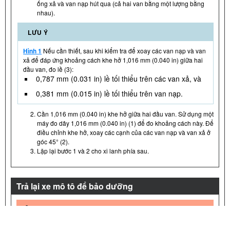
ống xả và van nạp hút qua (cả hai van bằng một lượng bằng
nhau).
LƯU Ý
Hình 1
Nếu cần thiết, sau khi kiểm tra để xoay các van nạp và van
xả để đáp ứng khoảng cách khe hở 1,016 mm (0.040 in) giữa hai
đầu van, đo lề (3):
0,787 mm (0.031 in) lề tối thiểu trên các van xả, và
0,381 mm (0.015 in) lề tối thiểu trên van nạp.
Cần 1,016 mm (0.040 in) khe hở giữa hai đầu van. Sử dụng một
máy đo dây 1,016 mm (0.040 in) (1) để đo khoảng cách này. Để
điều chỉnh khe hở, xoay các cạnh của các van nạp và van xả ở
góc 45° (2).
Lặp lại bước 1 và 2 cho xi lanh phía sau.
Trả lại xe mô tô để bảo dưỡng
CẢNH BÁO
Nối cáp dương (+) của ắc quy trước. Nếu cáp dương (+) chạm đất