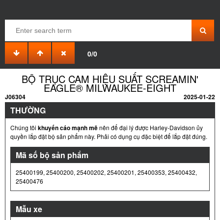
0/0
BỘ TRỤC CAM HIỆU SUẤT SCREAMIN'
EAGLE® MILWAUKEE-EIGHT
J06304
2025-01-22
THƯỜNG
Chúng tôi
khuyến cáo mạnh mẽ
nên để đại lý được Harley-Davidson ủy
quyền lắp đặt bộ sản phẩm này. Phải có dụng cụ đặc biệt để lắp đặt đúng.
Mã số bộ sản phẩm
25400199, 25400200, 25400202, 25400201, 25400353, 25400432,
25400476
Mẫu xe