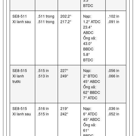
BTDC
SE8-511
.511 trong
202.2°
Nạp:
.102 in
Xi lanh sau
.511 trong
217.2°
1.2° ATDC
.091 in
23.4°
ABDC
Ống xả:
43.0°
BBDC
5.8°
BTDC
SE8-515
.515 in
227°
Nạp:
.056 in
Xi lanh
.513 in
249°
2° BTDC
.066 in
trước
45° ABDC
Ống xả:
62° BBDC
7° ATDC
SE8-515
.516 in
219°
Nạp:
.036 in
Xi lanh sau
.515 in
242°
6° ATDC
.052 in
45° ABDC
Ống xả:
61°
BBDC