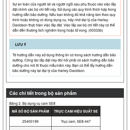
Sự an toàn của người lái và người ngồi sau phụ thuộc vào việc lắp
đặt chính xác bộ chi tiết này. Sử dụng các quy trình thích hợp trong
hướng dẫn bảo dưỡng. Nếu bạn không đủ khả năng làm theo quy
trình hoặc không có đúng dụng cụ, hãy nhờ đại lý của Harley-
Davidson thực hiện việc lắp đặt. Việc lắp sai bộ chi tiết này có thể
dẫn đến thương tích nghiêm trọng hoặc tử vong. (00333b)
LƯU Ý
Tờ hướng dẫn này sử dụng thông tin có trong sách hướng dẫn bảo
dưỡng. Công tác lắp đặt này đòi hỏi phải có sách hướng dẫn bảo
dưỡng cho mô tô thuộc mẫu/năm này. Bạn có thể lấy hướng dẫn
bảo dưỡng này tại đại lý của Harley-Davidson.
Các chi tiết trong bộ sản phẩm
Bảng 2. Bộ dụng cụ cam SE8
MÃ SỐ BỘ SẢN PHẨM
TRỤC CAM HIỆU SUẤT SE
25400199
Trục cam, SE8-447