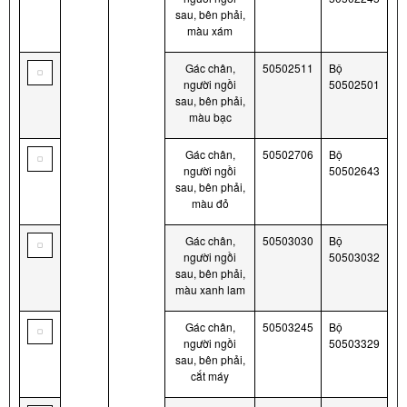
sau, bên phải,
màu xám
Gác chân,
50502511
Bộ
người ngồi
50502501
sau, bên phải,
màu bạc
Gác chân,
50502706
Bộ
người ngồi
50502643
sau, bên phải,
màu đỏ
Gác chân,
50503030
Bộ
người ngồi
50503032
sau, bên phải,
màu xanh lam
Gác chân,
50503245
Bộ
người ngồi
50503329
sau, bên phải,
cắt máy