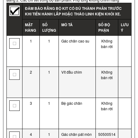
ĐẢM BẢO RẰNG BỘ KIT CÓ ĐỦ THÀNH PHẦN TRƯỚC
KHI TIẾN HÀNH LẮP HOẶC THÁO LINH KIỆN KHỎI XE.
MẶT
SỐ
MÔ TẢ
SỐ BỘ
LƯU
HÀNG
LƯỢNG
PHẬN
Ý
1
1
Gác chân cao su
Không
bán rời
2
1
Vít đầu chìm
Không
bán rời
3
1
Bệ gác chân
Không
bán rời
4
1
Gác chân pát mòn
50500514