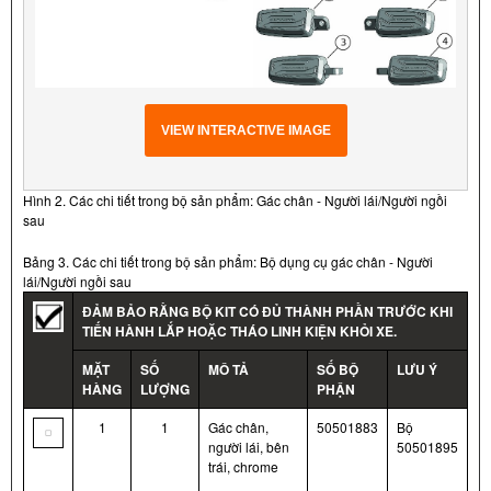
VIEW INTERACTIVE IMAGE
Hình 2. Các chi tiết trong bộ sản phẩm: Gác chân - Người lái/Người ngồi
sau
Bảng 3. Các chi tiết trong bộ sản phẩm: Bộ dụng cụ gác chân - Người
lái/Người ngồi sau
ĐẢM BẢO RẰNG BỘ KIT CÓ ĐỦ THÀNH PHẦN TRƯỚC KHI
TIẾN HÀNH LẮP HOẶC THÁO LINH KIỆN KHỎI XE.
MẶT
SỐ
MÔ TẢ
SỐ BỘ
LƯU Ý
HÀNG
LƯỢNG
PHẬN
1
1
Gác chân,
50501883
Bộ
người lái, bên
50501895
trái, chrome