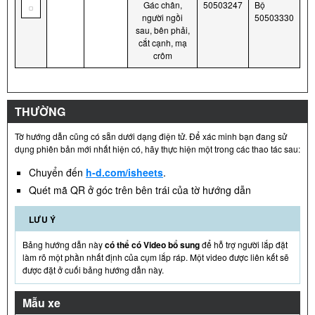
Gác chân,
50503247
Bộ
người ngồi
50503330
sau, bên phải,
cắt cạnh, mạ
crôm
THƯỜNG
Tờ hướng dẫn cũng có sẵn dưới dạng điện tử. Để xác minh bạn đang sử
dụng phiên bản mới nhất hiện có, hãy thực hiện một trong các thao tác sau:
Chuyển đến
h-d.com/isheets
.
Quét mã QR ở góc trên bên trái của tờ hướng dẫn
LƯU Ý
Bảng hướng dẫn này
có thể có Video bổ sung
để hỗ trợ người lắp đặt
làm rõ một phần nhất định của cụm lắp ráp. Một video được liên kết sẽ
được đặt ở cuối bảng hướng dẫn này.
Mẫu xe