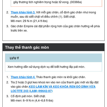
gây thương tích nghiêm trọng hoặc tử vong. (00366a)
2.
Tham khảo hình 3.
Với mỗi gác chân, cố định gác chân như mong
muốn, sau đó siết chặt vít điều chỉnh (1). Siết chặt.
Mô-men: 29 N·m (21,4 ft-lbs)
3.
Gác chân Empire cài đặt phần rộng hơn của gác chân hướng về phía
trước trên xe.
Thay thế thanh gác mòn
LƯU Ý
Xem hướng dẫn sử dụng dịch vụ để biết hướng lắp pát mòn.
1.
Tham khảo hình 4.
Tháo thanh gác mòn ra khỏi gác chân.
2.
Tra 2 hoặc 3 giọt keo khoá ren vào ren của thanh gác mới và lắp đặt
vào gác chân.
KEO LÀM KÍN VÀ KEO KHÓA REN ĐỘ DÍNH VỪA
LOCTITE 243 (LAM) (99642-97)
3.
Cố định pát mòn. Siết chặt.
Mô-men: 6–9 N·m (4,4–6,6 ft-lbs)