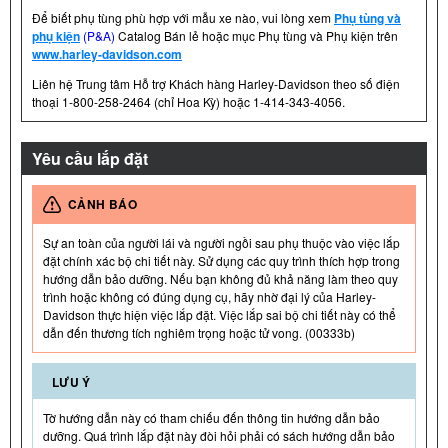
Để biết phụ tùng phù hợp với mẫu xe nào, vui lòng xem
Phụ tùng và
phụ kiện
(P&A)
Catalog Bán lẻ hoặc mục Phụ tùng và Phụ kiện trên
www.harley-davidson.com
Liên hệ Trung tâm Hỗ trợ Khách hàng Harley-Davidson theo số điện
thoại 1-800-258-2464 (chỉ Hoa Kỳ) hoặc 1-414-343-4056.
Yêu cầu lắp đặt
CẢNH BÁO
Sự an toàn của người lái và người ngồi sau phụ thuộc vào việc lắp
đặt chính xác bộ chi tiết này. Sử dụng các quy trình thích hợp trong
hướng dẫn bảo dưỡng. Nếu bạn không đủ khả năng làm theo quy
trình hoặc không có đúng dụng cụ, hãy nhờ đại lý của Harley-
Davidson thực hiện việc lắp đặt. Việc lắp sai bộ chi tiết này có thể
dẫn đến thương tích nghiêm trọng hoặc tử vong. (00333b)
LƯU Ý
Tờ hướng dẫn này có tham chiếu đến thông tin hướng dẫn bảo
dưỡng. Quá trình lắp đặt này đòi hỏi phải có sách hướng dẫn bảo