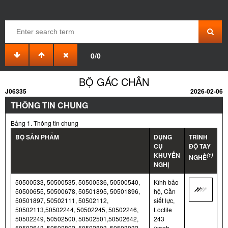
0/0
BỘ GÁC CHÂN
J06335
2026-02-06
THÔNG TIN CHUNG
Bảng 1. Thông tin chung
BỘ SẢN PHẨM
DỤNG
TRÌNH
CỤ
ĐỘ TAY
KHUYẾN
(1)
NGHỀ
NGHỊ
50500533, 50500535, 50500536, 50500540,
Kính bảo
50500655, 50500678, 50501895, 50501896,
hộ, Cần
50501897, 50502111, 50502112,
siết lực,
50502113,50502244, 50502245, 50502246,
Loctite
50502249, 50502500, 50502501,50502642,
243
50502643, 50502802, 50502803, 50503032,
(xanh