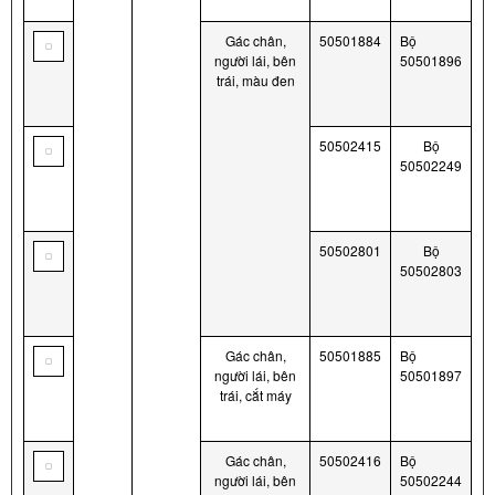
Gác chân,
50501884
Bộ
người lái, bên
50501896
trái, màu đen
50502415
Bộ
50502249
50502801
Bộ
50502803
Gác chân,
50501885
Bộ
người lái, bên
50501897
trái, cắt máy
Gác chân,
50502416
Bộ
người lái, bên
50502244