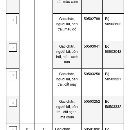
trái, màu xám
Gác chân,
50502799
Bộ
người lái, bên
50502802
trái, màu đỏ
Gác chân,
50503041
Bộ
người lái, bên
50503042
trái, màu xanh
lam
Gác chân,
50503250
Bộ
người lái, bên
50503331
trái, cắt máy
Gác chân,
50503252
Bộ
người lái, bên
50503332
trái, cắt cạnh,
mạ crôm
2
1
Gác chân,
50501892
Bộ