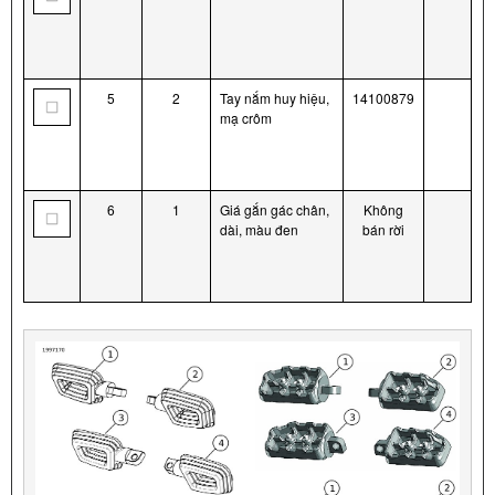
5
2
Tay nắm huy hiệu,
14100879
mạ crôm
6
1
Giá gắn gác chân,
Không
dài, màu đen
bán rời