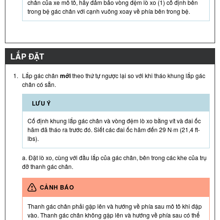
chân của xe mô tô, hãy đảm bảo vòng đệm lò xo (1) cố định bên
trong bệ gác chân với cạnh vuông xoay về phía bên trong bệ.
LẮP ĐẶT
1.
Lắp gác chân
mới
theo thứ tự ngược lại so với khi tháo khung lắp gác
chân có sẵn.
LƯU Ý
Cố định khung lắp gác chân và vòng đệm lò xo bằng vít và đai ốc
hãm đã tháo ra trước đó. Siết các đai ốc hãm đến 29 N·m (21,4 ft-
lbs).
a. Đặt lò xo, cùng với đầu lắp của gác chân, bên trong các khe của trụ
đỡ thanh gác chân.
CẢNH BÁO
Thanh gác chân phải gập lên và hướng về phía sau mô tô khi đập
vào. Thanh gác chân không gập lên và hướng về phía sau có thể