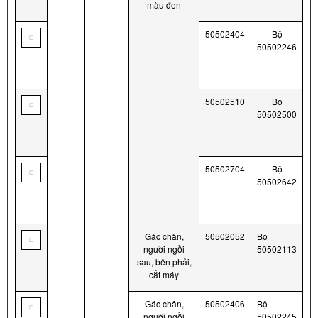
màu đen
50502404
Bộ
50502246
50502510
Bộ
50502500
50502704
Bộ
50502642
Gác chân,
50502052
Bộ
người ngồi
50502113
sau, bên phải,
cắt máy
Gác chân,
50502406
Bộ
người ngồi
50502245