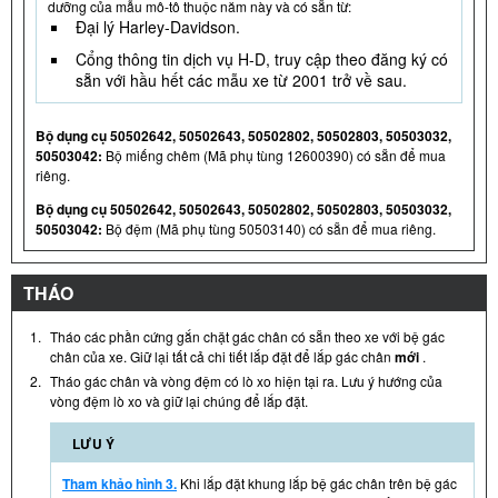
dưỡng của mẫu mô-tô thuộc năm này và có sẵn từ:
Đại lý Harley-Davidson.
Cổng thông tin dịch vụ H-D, truy cập theo đăng ký có
sẵn với hầu hết các mẫu xe từ 2001 trở về sau.
Bộ dụng cụ 50502642, 50502643, 50502802, 50502803, 50503032,
50503042:
Bộ miếng chêm (Mã phụ tùng 12600390) có sẵn để mua
riêng.
Bộ dụng cụ 50502642, 50502643, 50502802, 50502803, 50503032,
50503042:
Bộ đệm (Mã phụ tùng 50503140) có sẵn để mua riêng.
THÁO
1.
Tháo các phần cứng gắn chặt gác chân có sẵn theo xe với bệ gác
chân của xe. Giữ lại tất cả chi tiết lắp đặt để lắp gác chân
mới
.
2.
Tháo gác chân và vòng đệm có lò xo hiện tại ra. Lưu ý hướng của
vòng đệm lò xo và giữ lại chúng để lắp đặt.
LƯU Ý
Tham khảo hình 3.
Khi lắp đặt khung lắp bệ gác chân trên bệ gác