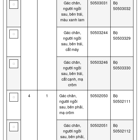
Gác chân,
50503031
Bộ
người ngồi
50503032
sau, bên trái,
màu xanh lam
Gác chân,
50503244
Bộ
người ngồi
50503329
sau, bên trái,
cắt máy
Gác chân,
50503246
Bộ
người ngồi
50503330
sau, bên trái,
cắt cạnh, mạ
crôm
4
1
Gác chân,
50502050
Bộ
người ngồi
50502111
sau, bên phải,
mạ crôm
Gác chân,
50502051
Bộ
người ngồi
50502112
sau, bên phải,