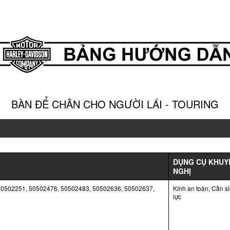
BÀN ĐỂ CHÂN CHO NGƯỜI LÁI - TOURING
DỤNG CỤ KHUY
NGHỊ
50502251, 50502476, 50502483, 50502636, 50502637,
Kính an toàn, Cần si
lực