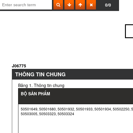
0/0
J06775
THÔNG TIN CHUNG
Bảng 1. Thông tin chung
BỘ SẢN PHẨM
50501649, 50501680, 50501932, 50501933, 50501934, 50502250, 
50503005, 50503323, 50503324