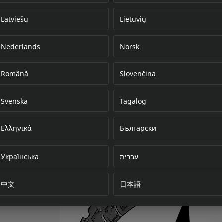
Latviešu
Lietuvių
Nederlands
Norsk
Error loading do
Română
Slovenčina
Svenska
Tagalog
Ελληνικά
Български
Українська
עברית
中文
日本語