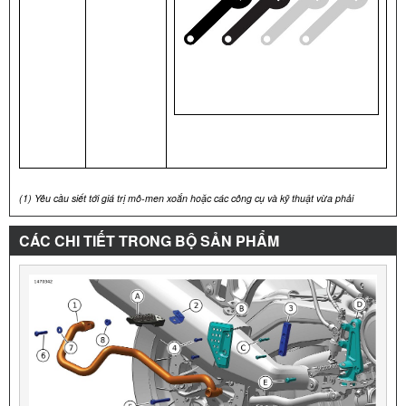
(1)
Yêu cầu siết tới giá trị mô-men xoắn hoặc các công cụ và kỹ thuật vừa phải
CÁC CHI TIẾT TRONG BỘ SẢN PHẨM