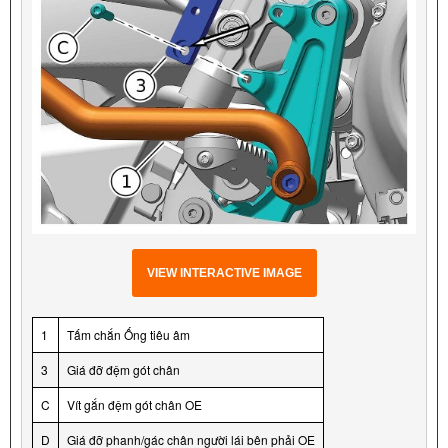
VIEW INTERACTIVE IMAGE
1
Tấm chắn Ống tiêu âm
3
Giá đỡ đệm gót chân
C
Vít gắn đệm gót chân OE
D
Giá đỡ phanh/gác chân người lái bên phải OE