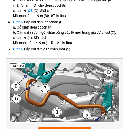
chân/phanh (D) cho đệm gót chân.
c. Lắp vít
OE
(C). Siết chặt.
Mô-men: 9–11 N·m (80–97
in-lbs
)
4.
Hình 5
Lắp đặt đệm gót chân (B).
a. Cố định đệm gót chân.
b. Căn chỉnh đệm gót chân bằng các lỗ
mới
trong giá đỡ offset (3).
c. Lắp vít (4). Siết chặt.
Mô-men: 13–14 N·m (115–124
in-lbs
)
5.
Hình 6
Lắp đặt tấm gác chân
mới
(2).