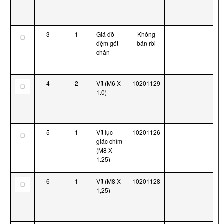
3
1
Giá đỡ
Không
đệm gót
bán rời
chân
4
2
Vít (M6 X
10201129
1.0)
5
1
Vít lục
10201126
giác chìm
(M8 X
1.25)
6
1
Vít (M8 X
10201128
1,25)