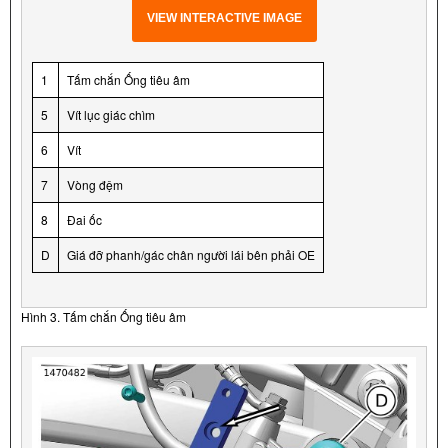
VIEW INTERACTIVE IMAGE
1
Tấm chắn Ống tiêu âm
5
Vít lục giác chìm
6
Vít
7
Vòng đệm
8
Đai ốc
D
Giá đỡ phanh/gác chân người lái bên phải OE
Hình 3. Tấm chắn Ống tiêu âm