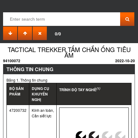
0/0
TACTICAL TREKKER TẤM CHẮN ỐNG TIÊU
ÂM
94100072
2022-10-20
THÔNG TIN CHUNG
Bảng 1. Thông tin chung
BỘ SẢN
DỤNG CỤ
(1)
TRÌNH ĐỘ TAY NGHỀ
PHẨM
KHUYẾN
NGHỊ
47200732
Kính an toàn,
Cần siết lực