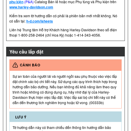
phụ kiện
(P&A)
Catalog Bán lẻ hoặc mục Phụ tùng và Phụ kiện trên
www.harley-davidson.com
Kiểm tra xem tờ hướng dẫn có phải là phiên bản mới nhất không. Nó
có sẵn tại:
h-d.com/isheets
Liên hệ Trung tâm Hỗ trợ Khách hàng Harley-Davidson theo số điện
thoại 1-800-258-2464 (chỉ Hoa Kỳ) hoặc 1-414-343-4056.
Yêu cầu lắp đặt
CẢNH BÁO
Sự an toàn của người lái và người ngồi sau phụ thuộc vào việc lắp
đặt chính xác bộ chi tiết này. Sử dụng các quy trình thích hợp trong
hướng dẫn bảo dưỡng. Nếu bạn không đủ khả năng làm theo quy
trình hoặc không có đúng dụng cụ, hãy nhờ đại lý của Harley-
Davidson thực hiện việc lắp đặt. Việc lắp sai bộ chi tiết này có thể
dẫn đến thương tích nghiêm trọng hoặc tử vong. (00333b)
LƯU Ý
Tờ hướng dẫn này có tham chiếu đến thông tin hướng dẫn bảo