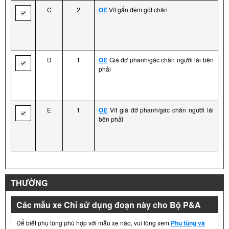
C
2
OE
Vít gắn đệm gót chân
D
1
OE
Giá đỡ phanh/gác chân người lái bên
phải
E
1
OE
Vít giá đỡ phanh/gác chân người lái
bên phải
THƯỜNG
Các mẫu xe Chỉ sử dụng đoạn này cho Bộ P&A
Để biết phụ tùng phù hợp với mẫu xe nào, vui lòng xem
Phụ tùng và