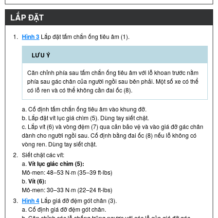
LẮP ĐẶT
1.
Hình 3
Lắp đặt tấm chắn ống tiêu âm (1).
LƯU Ý
Căn chỉnh phía sau tấm chắn ống tiêu âm với lỗ khoan trước nằm
phía sau gác chân của người ngồi sau bên phải. Một số xe có thể
có lỗ ren và có thể không cần đai ốc (8).
a. Cố định tấm chắn ống tiêu âm vào khung đỡ.
b. Lắp đặt vít lục giá chìm (5). Dùng tay siết chặt.
c. Lắp vít (6) và vòng đệm (7) qua cản bảo vệ và vào giá đỡ gác chân
dành cho người ngồi sau. Cố định bằng đai ốc (8) nếu lỗ không có
vòng ren. Dùng tay siết chặt.
2.
Siết chặt các vít:
a.
Vít lục giác chìm (5):
Mô-men: 48–53 N·m (35–39 ft-lbs)
b.
Vít (6):
Mô-men: 30–33 N·m (22–24 ft-lbs)
3.
Hình 4
Lắp giá đỡ đệm gót chân (3).
a. Cố định giá đỡ đệm gót chân.
b. Căn chỉnh các lỗ chống trũng ngược với các lỗ của giá đỡ gác