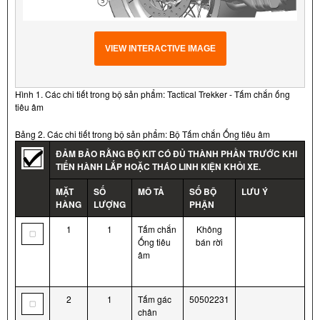
VIEW INTERACTIVE IMAGE
Hình 1. Các chi tiết trong bộ sản phẩm: Tactical Trekker - Tấm chắn ống
tiêu âm
Bảng 2. Các chi tiết trong bộ sản phẩm: Bộ Tấm chắn Ống tiêu âm
ĐẢM BẢO RẰNG BỘ KIT CÓ ĐỦ THÀNH PHẦN TRƯỚC KHI
TIẾN HÀNH LẮP HOẶC THÁO LINH KIỆN KHỎI XE.
MẶT
SỐ
MÔ TẢ
SỐ BỘ
LƯU Ý
HÀNG
LƯỢNG
PHẬN
1
1
Tấm chắn
Không
Ống tiêu
bán rời
âm
2
1
Tấm gác
50502231
chân