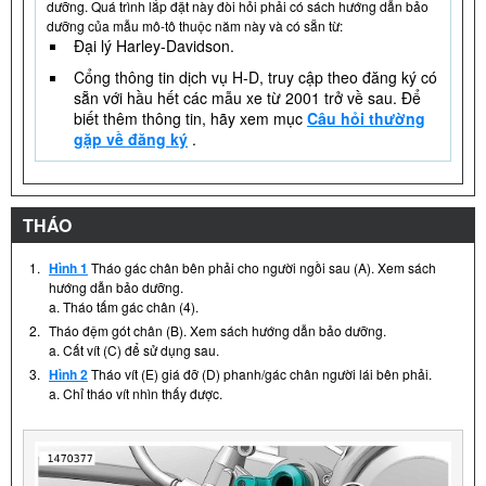
dưỡng. Quá trình lắp đặt này đòi hỏi phải có sách hướng dẫn bảo
dưỡng của mẫu mô-tô thuộc năm này và có sẵn từ:
Đại lý Harley-Davidson.
Cổng thông tin dịch vụ H-D, truy cập theo đăng ký có
sẵn với hầu hết các mẫu xe từ 2001 trở về sau. Để
biết thêm thông tin, hãy xem mục
Câu hỏi thường
gặp về đăng ký
.
THÁO
1.
Hình 1
Tháo gác chân bên phải cho người ngồi sau (A). Xem sách
hướng dẫn bảo dưỡng.
a. Tháo tấm gác chân (4).
2.
Tháo đệm gót chân (B). Xem sách hướng dẫn bảo dưỡng.
a. Cất vít (C) để sử dụng sau.
3.
Hình 2
Tháo vít (E) giá đỡ (D) phanh/gác chân người lái bên phải.
a. Chỉ tháo vít nhìn thấy được.