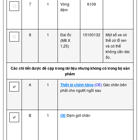
7
1
Vòng
6109
đệm
8
1
Đai ốc
10100132
Một số xe có
(M8 X
thể có lỗ ren
1,25)
và có thể
không cần đai
ốc.
Các chi tiết được đề cập trong tài liệu nhưng không có trong bộ sản
phẩm
A
1
Thiết bị chính hãng
(OE)
Gác chân bên
phải cho người ngồi sau
B
1
OE
Đệm gót chân