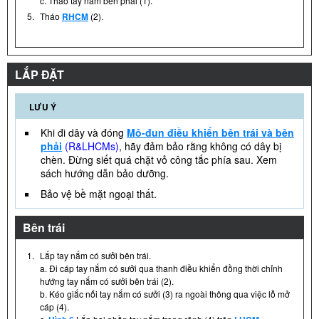
c. Tháo tay nắm bên phải (1).
5.
Tháo
RHCM
(2).
LẮP ĐẶT
LƯU Ý
Khi đi dây và đóng
Mô-đun điều khiển bên trái và bên
phải
(R&LHCMs)
, hãy đảm bảo rằng không có dây bị
chèn. Đừng siết quá chặt vỏ công tắc phía sau. Xem
sách hướng dẫn bảo dưỡng.
Bảo vệ bề mặt ngoại thất.
Bên trái
1.
Lắp tay nắm có sưởi bên trái.
a. Đi cáp tay nắm có sưởi qua thanh điều khiển đồng thời chỉnh
hướng tay nắm có sưởi bên trái (2).
b. Kéo giắc nối tay nắm có sưởi (3) ra ngoài thông qua việc lỗ mở
cáp (4).