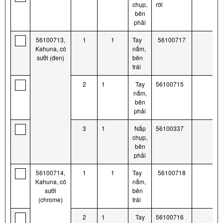
chụp,
rời
bên
phải
56100713,
1
1
Tay
56100717
Kahuna, có
nắm,
sưởi (đen)
bên
trái
2
1
Tay
56100715
nắm,
bên
phải
3
1
Nắp
56100337
chụp,
bên
phải
56100714,
1
1
Tay
56100718
Kahuna, có
nắm,
sưởi
bên
(chrome)
trái
2
1
Tay
56100716