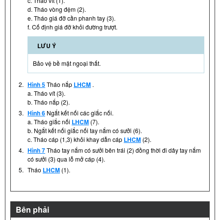
c. Tháo vít (1).
d. Tháo vòng đệm (2).
e. Tháo giá đỡ cần phanh tay (3).
f. Cố định giá đỡ khỏi đường trượt.
LƯU Ý
Bảo vệ bề mặt ngoại thất.
2.
Hình 5
Tháo nắp
LHCM
.
a. Tháo vít (3).
b. Tháo nắp (2).
3.
Hình 6
Ngắt kết nối các giắc nối.
a. Tháo giắc nối
LHCM
(7).
b. Ngắt kết nối giắc nối tay nắm có sưởi (6).
c. Tháo cáp (1,3) khỏi khay dẫn cáp
LHCM
(2).
4.
Hình 7
Tháo tay nắm có sưởi bên trái (2) đồng thời đi dây tay nắm
có sưởi (3) qua lỗ mở cáp (4).
5.
Tháo
LHCM
(1).
Bên phải