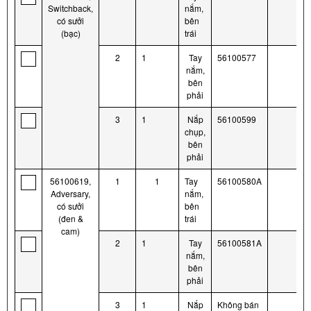
Switchback,
nắm,
có sưởi
bên
(bạc)
trái
2
1
Tay
56100577
nắm,
bên
phải
3
1
Nắp
56100599
chụp,
bên
phải
56100619,
1
1
Tay
56100580A
Adversary,
nắm,
có sưởi
bên
(đen &
trái
cam)
2
1
Tay
56100581A
nắm,
bên
phải
3
1
Nắp
Không bán