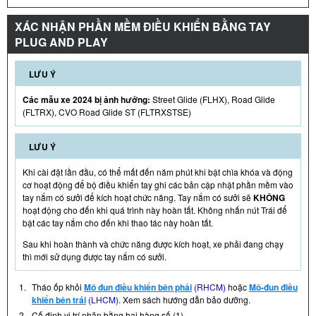
XÁC NHẬN PHẦN MỀM ĐIỀU KHIỂN BẰNG TAY
PLUG AND PLAY
LƯU Ý
Các mẫu xe 2024 bị ảnh hưởng:
Street Glide (FLHX), Road Glide
(FLTRX), CVO Road Glide ST (FLTRXSTSE)
LƯU Ý
Khi cài đặt lần đầu, có thể mất đến năm phút khi bật chìa khóa và động
cơ hoạt động để bộ điều khiển tay ghi các bản cập nhật phần mềm vào
tay nắm có sưởi để kích hoạt chức năng. Tay nắm có sưởi sẽ
KHÔNG
hoạt động cho đến khi quá trình này hoàn tất. Không nhấn nút Trái để
bật các tay nắm cho đến khi thao tác này hoàn tất.
Sau khi hoàn thành và chức năng được kích hoạt, xe phải đang chạy
thì mới sử dụng được tay nắm có sưởi.
1.
Tháo ốp khỏi
Mô đun điều khiển bên phải
(RHCM)
hoặc
Mô-đun điều
khiển bên trái
(LHCM)
. Xem sách hướng dẫn bảo dưỡng.
2.
Cố định vị trí nhãn bằng hai hàng số (1).