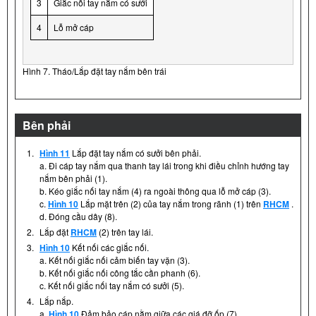
3
Giắc nối tay nắm có sưởi
4
Lỗ mở cáp
Hình 7. Tháo/Lắp đặt tay nắm bên trái
Bên phải
1.
Hình 11
Lắp đặt tay nắm có sưởi bên phải.
a. Đi cáp tay nắm qua thanh tay lái trong khi điều chỉnh hướng tay
nắm bên phải (1).
b. Kéo giắc nối tay nắm (4) ra ngoài thông qua lỗ mở cáp (3).
c.
Hình 10
Lắp mặt trên (2) của tay nắm trong rãnh (1) trên
RHCM
.
d. Đóng cầu dây (8).
2.
Lắp đặt
RHCM
(2) trên tay lái.
3.
Hình 10
Kết nối các giắc nối.
a. Kết nối giắc nối cảm biến tay vặn (3).
b. Kết nối giắc nối công tắc cần phanh (6).
c. Kết nối giắc nối tay nắm có sưởi (5).
4.
Lắp nắp.
a.
Hình 10
Đảm bảo cáp nằm giữa các giá đỡ ốp (7).