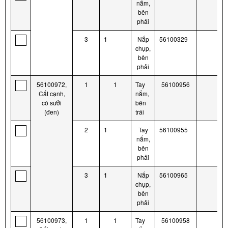
nắm,
bên
phải
3
1
Nắp
56100329
chụp,
bên
phải
56100972,
1
1
Tay
56100956
Cắt cạnh,
nắm,
có sưởi
bên
(đen)
trái
2
1
Tay
56100955
nắm,
bên
phải
3
1
Nắp
56100965
chụp,
bên
phải
56100973,
1
1
Tay
56100958