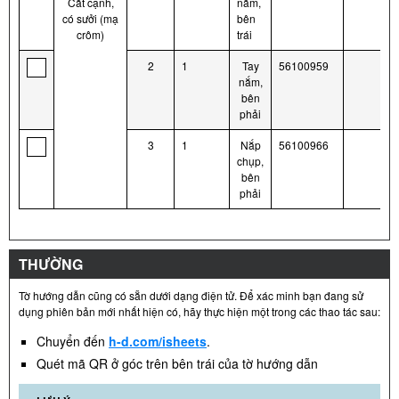
Cắt cạnh,
nắm,
có sưởi (mạ
bên
crôm)
trái
2
1
Tay
56100959
nắm,
bên
phải
3
1
Nắp
56100966
chụp,
bên
phải
THƯỜNG
Tờ hướng dẫn cũng có sẵn dưới dạng điện tử. Để xác minh bạn đang sử
dụng phiên bản mới nhất hiện có, hãy thực hiện một trong các thao tác sau:
Chuyển đến
h-d.com/isheets
.
Quét mã QR ở góc trên bên trái của tờ hướng dẫn