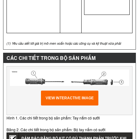
(1)
Yêu cầu siết tới giá trị mô-men xoắn hoặc các công cụ và kỹ thuật vừa phải
CÁC CHI TIẾT TRONG BỘ SẢN PHẨM
VIEW INTERACTIVE IMAGE
Hình 1. Các chi tiết trong bộ sản phẩm: Tay nắm có sưởi
Bảng 2. Các chi tiết trong bộ sản phẩm: Bộ tay nắm có sưởi
ĐẢM BẢO RẰNG BỘ KIT CÓ ĐỦ THÀNH PHẦN TRƯỚC KHI