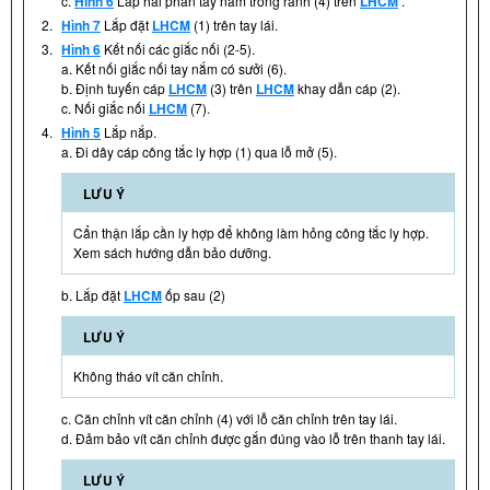
c.
Hình 6
Lắp hai phần tay nắm trong rãnh (4) trên
LHCM
.
2.
Hình 7
Lắp đặt
LHCM
(1) trên tay lái.
3.
Hình 6
Kết nối các giắc nối (2-5).
a. Kết nối giắc nối tay nắm có sưởi (6).
b. Định tuyến cáp
LHCM
(3) trên
LHCM
khay dẫn cáp (2).
c. Nối giắc nối
LHCM
(7).
4.
Hình 5
Lắp nắp.
a. Đi dây cáp công tắc ly hợp (1) qua lỗ mở (5).
LƯU Ý
Cẩn thận lắp cần ly hợp để không làm hỏng công tắc ly hợp.
Xem sách hướng dẫn bảo dưỡng.
b. Lắp đặt
LHCM
ốp sau (2)
LƯU Ý
Không tháo vít căn chỉnh.
c. Căn chỉnh vít căn chỉnh (4) với lỗ căn chỉnh trên tay lái.
d. Đảm bảo vít căn chỉnh được gắn đúng vào lỗ trên thanh tay lái.
LƯU Ý