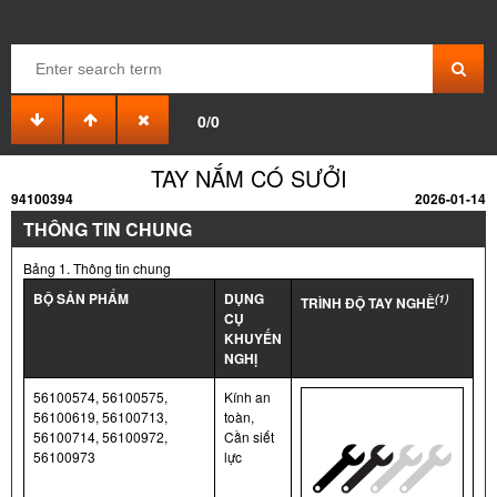
0/0
TAY NẮM CÓ SƯỞI
94100394
2026-01-14
THÔNG TIN CHUNG
Bảng 1. Thông tin chung
BỘ SẢN PHẨM
DỤNG
(1)
TRÌNH ĐỘ TAY NGHỀ
CỤ
KHUYẾN
NGHỊ
56100574, 56100575,
Kính an
56100619, 56100713,
toàn,
56100714, 56100972,
Cần siết
56100973
lực