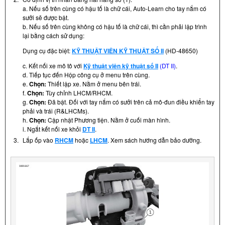
a. Nếu số trên cùng có hậu tố là chữ cái, Auto-Learn cho tay nắm có
sưởi sẽ được bật.
b. Nếu số trên cùng không có hậu tố là chữ cái, thì cần phải lập trình
lại bằng cách sử dụng:
Dụng cụ đặc biệt:
KỸ THUẬT VIÊN KỸ THUẬT SỐ II
(HD-48650)
c. Kết nối xe mô tô với
Kỹ thuật viên kỹ thuật số II
(DT II)
.
d. Tiếp tục đến Hộp công cụ ở menu trên cùng.
e.
Chọn:
Thiết lập xe. Nằm ở menu bên trái.
f.
Chọn:
Tùy chỉnh LHCM/RHCM.
g.
Chọn:
Đã bật. Đối với tay nắm có sưởi trên cả mô-đun điều khiển tay
phải và trái (R&LHCMs).
h.
Chọn:
Cập nhật Phương tiện. Nằm ở cuối màn hình.
i. Ngắt kết nối xe khỏi
DT II
.
3.
Lắp ốp vào
RHCM
hoặc
LHCM
. Xem sách hướng dẫn bảo dưỡng.