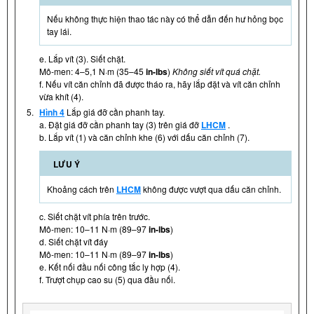
Nếu không thực hiện thao tác này có thể dẫn đến hư hỏng bọc
tay lái.
e. Lắp vít (3). Siết chặt.
Mô-men: 4–5,1 N·m (35–45
in-lbs
)
Không siết vít quá chặt.
f. Nếu vít căn chỉnh đã được tháo ra, hãy lắp đặt và vít căn chỉnh
vừa khít (4).
5.
Hình 4
Lắp giá đỡ cần phanh tay.
a. Đặt giá đỡ cần phanh tay (3) trên giá đỡ
LHCM
.
b. Lắp vít (1) và căn chỉnh khe (6) với dấu căn chỉnh (7).
LƯU Ý
Khoảng cách trên
LHCM
không được vượt qua dấu căn chỉnh.
c. Siết chặt vít phía trên trước.
Mô-men: 10–11 N·m (89–97
in-lbs
)
d. Siết chặt vít đáy
Mô-men: 10–11 N·m (89–97
in-lbs
)
e. Kết nối đầu nối công tắc ly hợp (4).
f. Trượt chụp cao su (5) qua đầu nối.