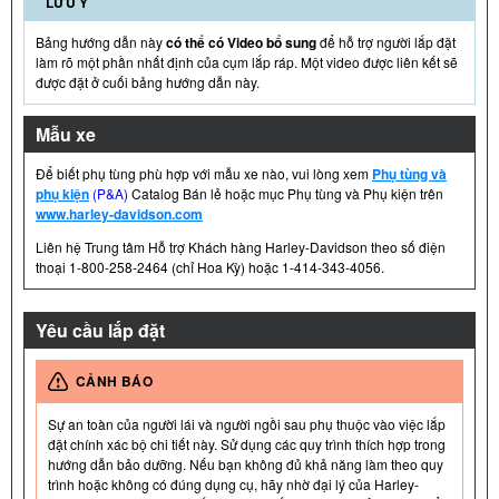
LƯU Ý
Bảng hướng dẫn này
có thể có Video bổ sung
để hỗ trợ người lắp đặt
làm rõ một phần nhất định của cụm lắp ráp. Một video được liên kết sẽ
được đặt ở cuối bảng hướng dẫn này.
Mẫu xe
Để biết phụ tùng phù hợp với mẫu xe nào, vui lòng xem
Phụ tùng và
phụ kiện
(P&A)
Catalog Bán lẻ hoặc mục Phụ tùng và Phụ kiện trên
www.harley-davidson.com
Liên hệ Trung tâm Hỗ trợ Khách hàng Harley-Davidson theo số điện
thoại 1-800-258-2464 (chỉ Hoa Kỳ) hoặc 1-414-343-4056.
Yêu cầu lắp đặt
CẢNH BÁO
Sự an toàn của người lái và người ngồi sau phụ thuộc vào việc lắp
đặt chính xác bộ chi tiết này. Sử dụng các quy trình thích hợp trong
hướng dẫn bảo dưỡng. Nếu bạn không đủ khả năng làm theo quy
trình hoặc không có đúng dụng cụ, hãy nhờ đại lý của Harley-