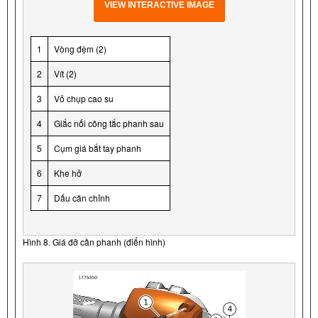
VIEW INTERACTIVE IMAGE
1
Vòng đệm (2)
2
Vít (2)
3
Vỏ chụp cao su
4
Giắc nối công tắc phanh sau
5
Cụm giá bắt tay phanh
6
Khe hở
7
Dấu căn chỉnh
Hình 8. Giá đỡ cần phanh (điển hình)