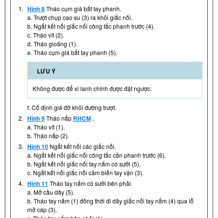
1.
Hình 8
Tháo cụm giá bắt tay phanh.
a. Trượt chụp cao su (3) ra khỏi giắc nối.
b. Ngắt kết nối giắc nối công tắc phanh trước (4).
c. Tháo vít (2).
d. Tháo gioăng (1).
e. Tháo cụm giá bắt tay phanh (5).
LƯU Ý
Không được để xi lanh chính được đặt ngược.
f. Cố định giá đỡ khỏi đường trượt.
2.
Hình 9
Tháo nắp
RHCM
.
a. Tháo vít (1).
b. Tháo nắp (2).
3.
Hình 10
Ngắt kết nối các giắc nối.
a. Ngắt kết nối giắc nối công tắc cần phanh trước (6).
b. Ngắt kết nối giắc nối tay nắm có sưởi (5).
c. Ngắt kết nối giắc nối cảm biến tay vặn (3).
4.
Hình 11
Tháo tay nắm có sưởi bên phải.
a. Mở cầu dây (5).
b. Tháo tay nắm (1) đồng thời đi dây giắc nối tay nắm (4) qua lỗ
mở cáp (3).