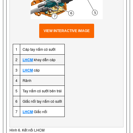
VIEW INTERACTIVE IMAGE
1
Cáp tay nắm có sưởi
2
LHCM
khay dẫn cáp
3
LHCM
cáp
4
Rãnh
5
Tay nắm có sưởi bên trái
6
Giắc nối tay nắm có sưởi
7
LHCM
Giắc nối
Hình 6. Kết nối LHCM