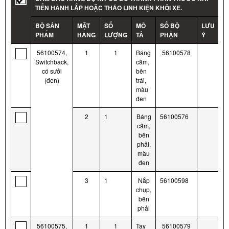
TIẾN HÀNH LẮP HOẶC THÁO LINH KIỆN KHỎI XE.
BỘ SẢN
MẶT
SỐ
MÔ
SỐ BỘ
LƯU
PHẨM
HÀNG
LƯỢNG
TẢ
PHẬN
Ý
56100574,
1
1
Báng
56100578
Switchback,
cầm,
có sưởi
bên
(đen)
trái,
màu
đen
2
1
Báng
56100576
cầm,
bên
phải,
màu
đen
3
1
Nắp
56100598
chụp,
bên
phải
56100575,
1
1
Tay
56100579