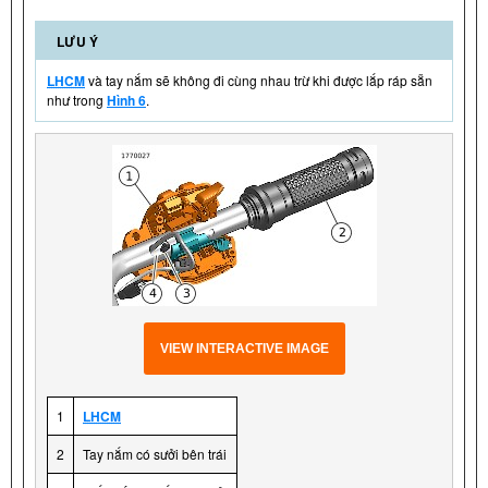
LƯU Ý
LHCM
và tay nắm sẽ không đi cùng nhau trừ khi được lắp ráp sẵn
như trong
Hình 6
.
VIEW INTERACTIVE IMAGE
1
LHCM
2
Tay nắm có sưởi bên trái