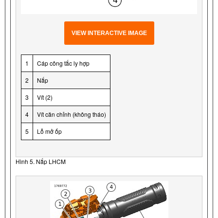
VIEW INTERACTIVE IMAGE
1
Cáp công tắc ly hợp
2
Nắp
3
Vít (2)
4
Vít căn chỉnh (không tháo)
5
Lỗ mở ốp
Hình 5. Nắp LHCM