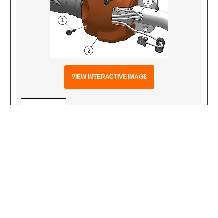
VIEW INTERACTIVE IMAGE
1
Vít (2)
2
Nắp
3
Lỗ mở ốp
Hình 9. Nắp RHCM