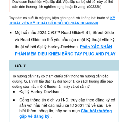
Davidson thực hiện việc lắp đặt. Việc lắp sai bộ chi tiết này có thể
dẫn đến thương tích nghiêm trọng hoặc tử vong. (00333b)
Tay nắm có sưởi là một phụ kiện gắn ngoài và không bắt buộc có
KỸ
THUẬT VIÊN KỸ THUẬT SỐ II (SỐ BỘ PHẬN:HD-48650)
.
Một số mẫu 2024 CVO™ Road Glide® ST, Street Glide
và Road Glide có thể yêu cầu cập nhật Kỹ thuật viên kỹ
thuật số bởi đại lý Harley-Davidson.
Phần XÁC NHẬN
PHẦN MỀM ĐIỀU KHIỂN BẰNG TAY PLUG AND PLAY
LƯU Ý
Tờ hướng dẫn này có tham chiếu đến thông tin hướng dẫn bảo
dưỡng. Quá trình lắp đặt này đòi hỏi phải có sách hướng dẫn bảo
dưỡng của mẫu mô-tô thuộc năm này và có sẵn từ:
Đại lý Harley-Davidson.
Cổng thông tin dịch vụ H-D, truy cập theo đăng ký có
sẵn với hầu hết các mẫu xe từ 2001 trở về sau. Để
biết thêm thông tin, hãy xem mục
Câu hỏi thường
gặp về đăng ký
.