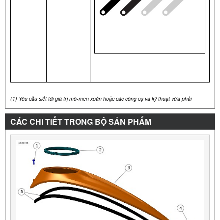
(1)
Yêu cầu siết tới giá trị mô-men xoắn hoặc các công cụ và kỹ thuật vừa phải
CÁC CHI TIẾT TRONG BỘ SẢN PHẨM