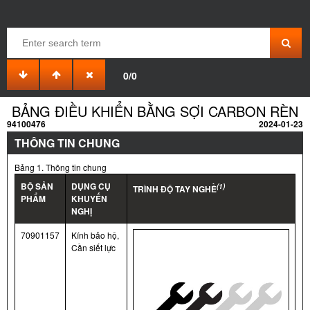
0/0
BẢNG ĐIỀU KHIỂN BẰNG SỢI CARBON RÈN
94100476
2024-01-23
THÔNG TIN CHUNG
Bảng 1. Thông tin chung
BỘ SẢN
DỤNG CỤ
(1)
TRÌNH ĐỘ TAY NGHỀ
PHẨM
KHUYẾN
NGHỊ
70901157
Kính bảo hộ,
Cần siết lực