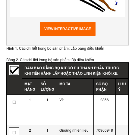
VIEW INTERACTIVE IMAGE
Hình 1. Các chi tiết trong bộ sản phẩm: Lắp bảng điều khiển
Bảng 2. Các chi tiết trong bộ sản phẩm: Bộ điều khiển
ĐẢM BẢO RẰNG BỘ KIT CÓ ĐỦ THÀNH PHẦN TRƯỚC
KHI TIẾN HÀNH LẮP HOẶC THÁO LINH KIỆN KHỎI XE.
MẶT
SỐ
MÔ TẢ
SỐ BỘ
LƯU
HÀNG
LƯỢNG
PHẬN
Ý
1
1
Vít
2856
2
1
Gioăng nhiên liệu
70900948