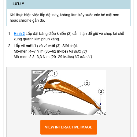
LƯU Ý
Khi thực hiện việc lắp đặt này, không làm trầy xước các bề mặt sơn
hoặc chrome gần đó.
1.
Hình 2
Lắp đặt bảng điều khiển (2) cẩn thận để giữ vỏ chụp tại chỗ
xung quanh kim phun xăng.
2.
Lắp vít
mới
(1) và vít
mới
(3). Siết chặt.
Mô-men: 4–7 N·m (35–62
in-lbs
)
Vít dưới (3)
Mô-men: 2,3–3,3 N·m (20–29
in-lbs
)
Vít trên (1)
VIEW INTERACTIVE IMAGE