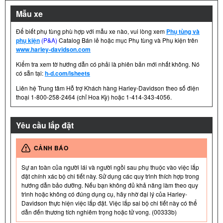
Mẫu xe
Để biết phụ tùng phù hợp với mẫu xe nào, vui lòng xem
Phụ tùng và
phụ kiện
(P&A)
Catalog Bán lẻ hoặc mục Phụ tùng và Phụ kiện trên
www.harley-davidson.com
Kiểm tra xem tờ hướng dẫn có phải là phiên bản mới nhất không. Nó
có sẵn tại:
h-d.com/isheets
Liên hệ Trung tâm Hỗ trợ Khách hàng Harley-Davidson theo số điện
thoại 1-800-258-2464 (chỉ Hoa Kỳ) hoặc 1-414-343-4056.
Yêu cầu lắp đặt
CẢNH BÁO
Sự an toàn của người lái và người ngồi sau phụ thuộc vào việc lắp
đặt chính xác bộ chi tiết này. Sử dụng các quy trình thích hợp trong
hướng dẫn bảo dưỡng. Nếu bạn không đủ khả năng làm theo quy
trình hoặc không có đúng dụng cụ, hãy nhờ đại lý của Harley-
Davidson thực hiện việc lắp đặt. Việc lắp sai bộ chi tiết này có thể
dẫn đến thương tích nghiêm trọng hoặc tử vong. (00333b)