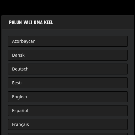
PALUN VALI OMA KEEL
Azərbaycan
SET MET DRAADBOOM VOOR AFNEEMBARE TOUR- PAK
Dansk
Deutsch
Eesti
English
Español
Français