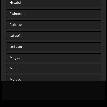
Hrvatski
Indonesia
Italiano
Latviešu
Lietuvių
Magyar
Malti
Melayu
Nederlands
Norsk