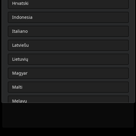
Hrvatski
Indonesia
Italiano
Latviešu
Lietuvių
Magyar
Malti
Melayu
Nederlands
Norsk