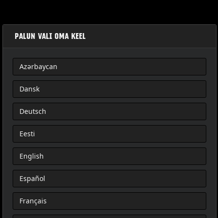
PALUN VALI OMA KEEL
Azərbaycan
ABNEHMBARER TOUR- PAK-KABELBAUMSATZ
Dansk
Deutsch
Eesti
English
Español
Français