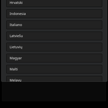
Hrvatski
Indonesia
Italiano
Latviešu
Lietuvių
Magyar
Malti
Melayu
Nederlands
Norsk