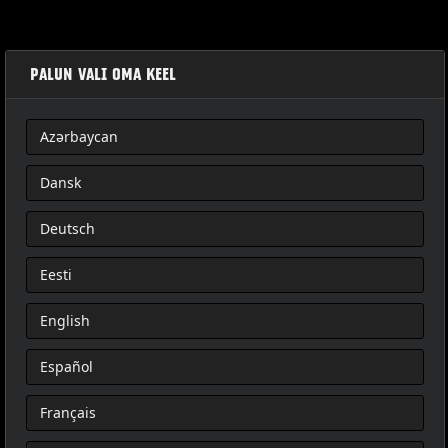
PALUN VALI OMA KEEL
Azərbaycan
KIT DO CHICOTE DE FIOS DA TOUR- PAK REMOVÍVEL
Dansk
Deutsch
Eesti
English
Español
Français