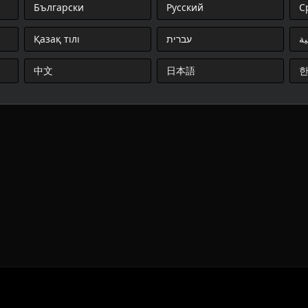
Български
Русский
С
Қазақ тілі
עברית
ية
中文
日本語