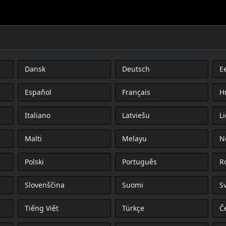
Dansk
Deutsch
Ee
FESTIGUNGSSATZ
Español
Français
H
Italiano
Latviešu
L
Malti
Melayu
N
Polski
Português
R
Slovenščina
Suomi
S
Tiếng Việt
Türkçe
Č