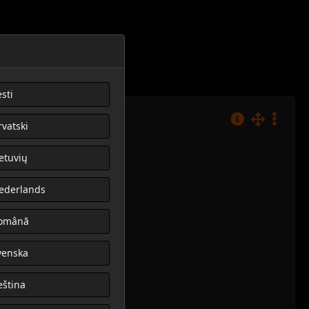
sti
rvatski
ietuvių
ederlands
omână
venska
eština