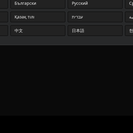
Български
Русский
С
Қазақ тілі
עברית
ية
中文
日本語