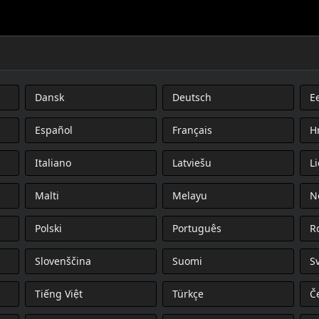
Dansk
Deutsch
Ee
Español
Français
H
Italiano
Latviešu
L
Malti
Melayu
N
Polski
Português
R
Slovenščina
Suomi
S
Tiếng Việt
Türkçe
Č