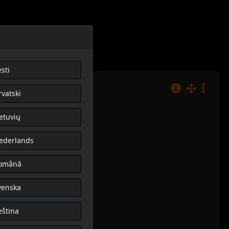
sti
rvatski
ietuvių
ederlands
omână
venska
eština