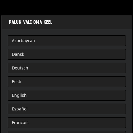
PALUN VALI OMA KEEL
Azərbaycan
HD-N04 FURY HELMET QUICK START GUIDE & USER
Dansk
MANUAL
Deutsch
Eesti
English
Español
Français