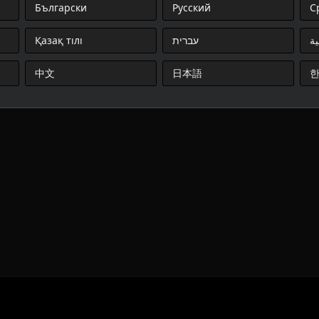
Български
Русский
С
Қазақ тілі
עברית
ية
中文
日本語