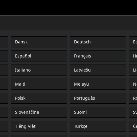
Dansk
Deutsch
Ee
Español
Français
H
Italiano
Latviešu
L
Malti
Melayu
N
Polski
Português
R
Slovenščina
Suomi
S
Tiếng Việt
Türkçe
Č