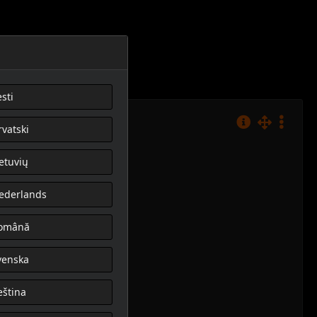
sti
rvatski
ietuvių
ederlands
omână
venska
eština