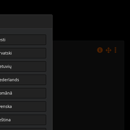
sti
rvatski
ietuvių
ederlands
omână
venska
eština