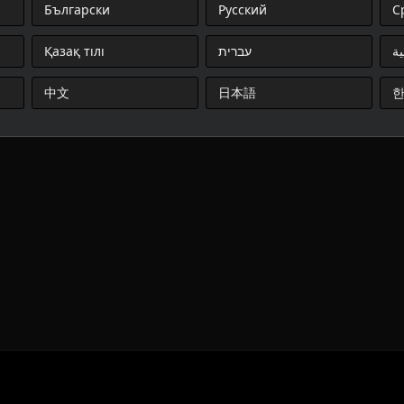
Български
Русский
С
Қазақ тілі
עברית
ية
中文
日本語