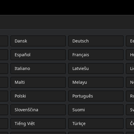
Dansk
Deutsch
Ee
Español
Français
H
Italiano
Latviešu
L
Malti
Melayu
N
Polski
Português
R
Slovenščina
Suomi
S
Tiếng Việt
Türkçe
Č