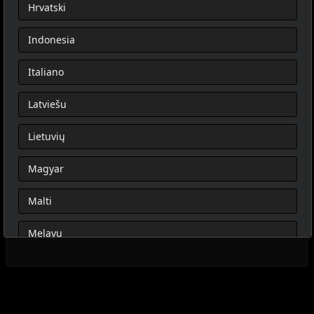
Hrvatski
Indonesia
Italiano
Latviešu
Lietuvių
Magyar
Malti
Melayu
Nederlands
Norsk