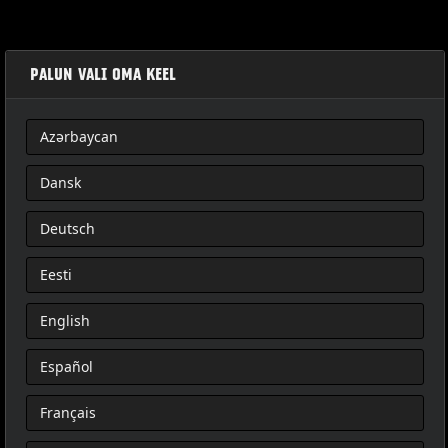
PALUN VALI OMA KEEL
Azərbaycan
XLパッセンジャーピリオン
Dansk
Deutsch
Eesti
English
Español
Français