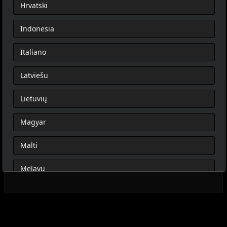
Hrvatski
Indonesia
Italiano
Latviešu
Lietuvių
Magyar
Malti
Melayu
Nederlands
Norsk