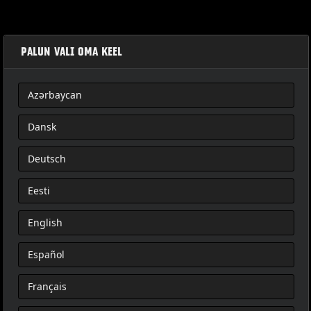
PALUN VALI OMA KEEL
Azərbaycan
SIÈGE PASSAGER DE TOURISME
Dansk
Deutsch
Eesti
English
Español
Français