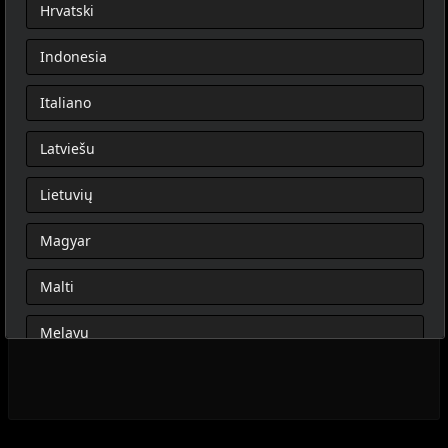
Hrvatski
Indonesia
Italiano
Latviešu
Lietuvių
Magyar
Malti
Melayu
Nederlands
Norsk