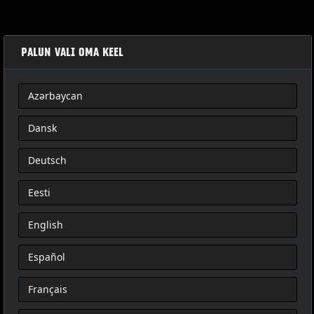
PALUN VALI OMA KEEL
Azərbaycan
KIT DE VISSERIE POUR SELLE PASSAGER DÉTACHABLE
Dansk
Deutsch
Eesti
English
Español
Français