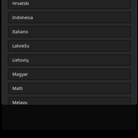
Hrvatski
Indonesia
Italiano
Latviešu
Lietuvių
Magyar
Malti
Melayu
Nederlands
Norsk