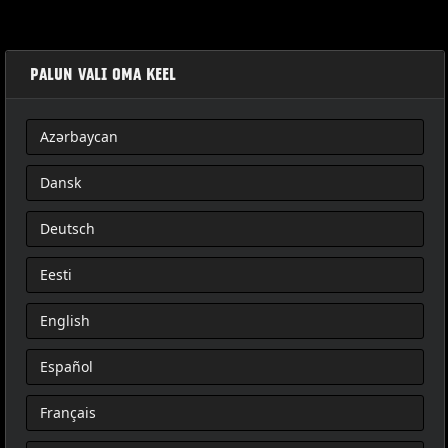
PALUN VALI OMA KEEL
Azərbaycan
PŘÍRUČNÍ PŘEHAZOVACÍ SEDLOVÉ BRAŠNY
Dansk
Deutsch
Eesti
English
Español
Français