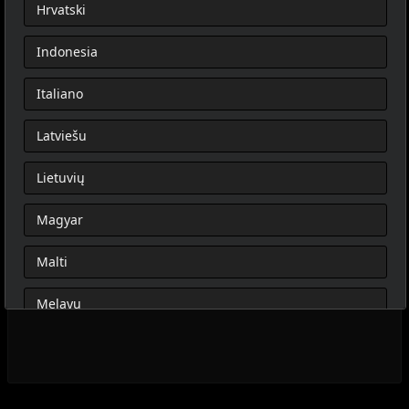
Hrvatski
Indonesia
Italiano
Latviešu
Lietuvių
Magyar
Malti
Melayu
Nederlands
Norsk