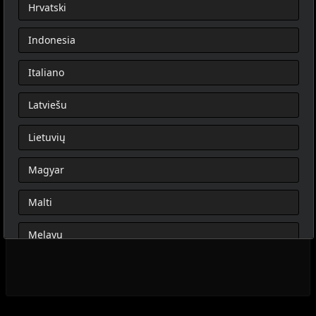
Hrvatski
Indonesia
Italiano
Latviešu
Lietuvių
Magyar
Malti
Melayu
Nederlands
Norsk