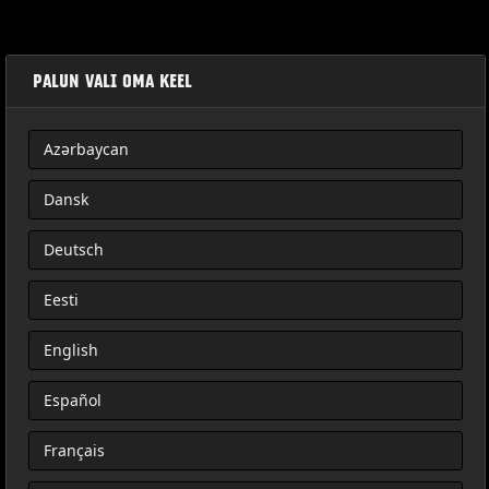
PALUN VALI OMA KEEL
Azərbaycan
SADA HARDWARU ODNÍMATELNÉHO SEDLA SPOLUJEZDCE
Dansk
Deutsch
Eesti
English
Español
Français