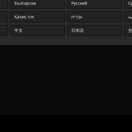
Български
Русский
С
Қазақ тілі
עברית
ية
中文
日本語