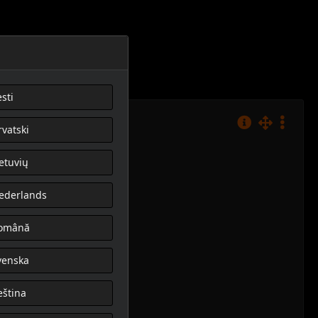
sti
rvatski
ietuvių
ederlands
omână
venska
eština