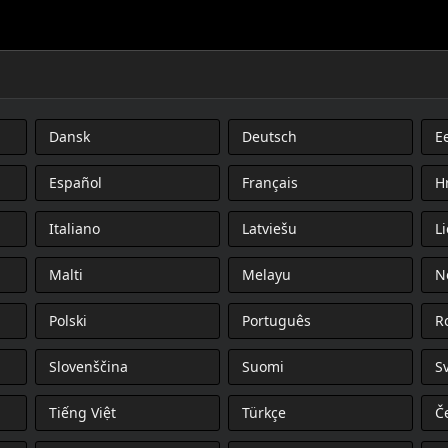
Dansk
Deutsch
Ee
ΗΣ ΣΥΝΕΠΙΒΑΤΗ
Español
Français
H
Italiano
Latviešu
L
Malti
Melayu
N
Polski
Português
R
Slovenščina
Suomi
S
Tiếng Việt
Türkçe
Č