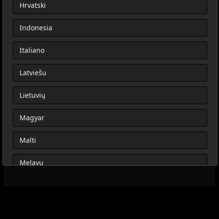
Hrvatski
Indonesia
Italiano
Latviešu
Lietuvių
Magyar
Malti
Melayu
Nederlands
Norsk