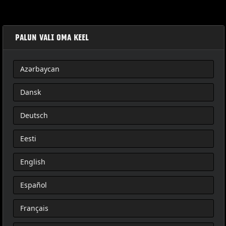
PALUN VALI OMA KEEL
Azərbaycan
TÚRA UTASÜLÉS
Dansk
Deutsch
Eesti
English
Español
Français