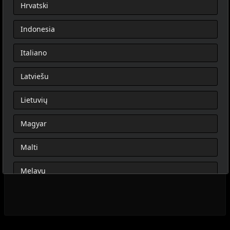
Hrvatski
Indonesia
Italiano
Latviešu
Lietuvių
Magyar
Malti
Melayu
Nederlands
Norsk