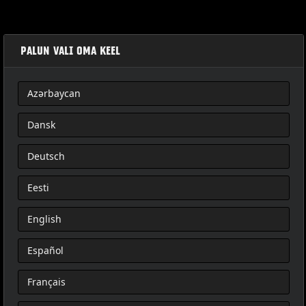
PALUN VALI OMA KEEL
Azərbaycan
MONTERINGSSETT FOR AVTAKBART PASSASJERSETE
Dansk
Deutsch
Eesti
English
Español
Français