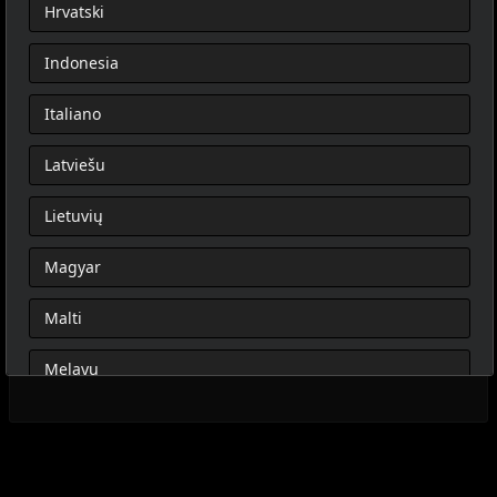
Hrvatski
Indonesia
Italiano
Latviešu
Lietuvių
Magyar
Malti
Melayu
Nederlands
Norsk