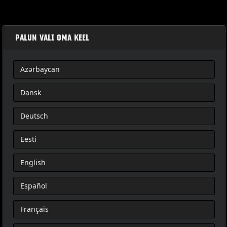
PALUN VALI OMA KEEL
Azərbaycan
TOURING-BAKSETE
Dansk
Deutsch
Eesti
English
Español
Français