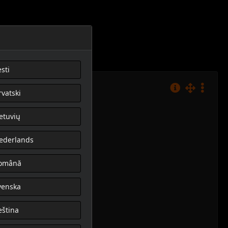
sti
rvatski
ietuvių
ederlands
omână
venska
eština