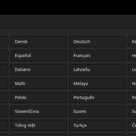
Dansk
Deutsch
Ee
ATEĽNÉHO SEDADLA SPOLUJAZDCA
Español
Français
H
Italiano
Latviešu
L
Malti
Melayu
N
Polski
Português
R
Slovenščina
Suomi
S
Tiếng Việt
Türkçe
Č