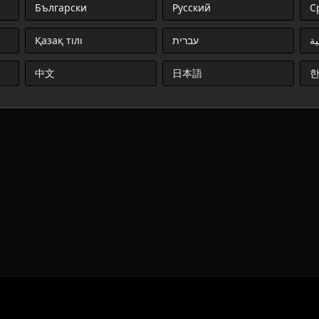
Български
Русский
С
Қазақ тілі
עברית
ية
中文
日本語