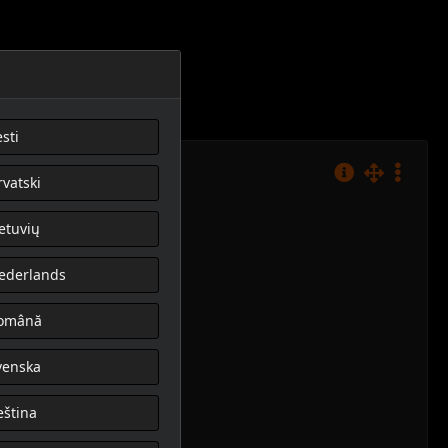
sti
rvatski
ietuvių
ederlands
omână
venska
eština