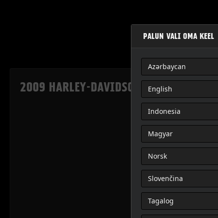
PALUN VALI OMA KEEL
Azərbaycan
2009 HARLEY-DAVIDSON® OWNER'S MAN
English
Indonesia
Magyar
Norsk
Slovenčina
Tagalog