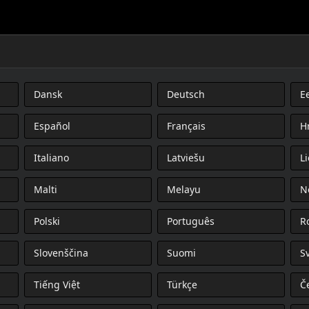
Dansk
Deutsch
Ee
UAL: VRSC MODELS
Español
Français
H
Italiano
Latviešu
L
Malti
Melayu
N
Polski
Português
R
Slovenščina
Suomi
S
Tiếng Việt
Türkçe
Č