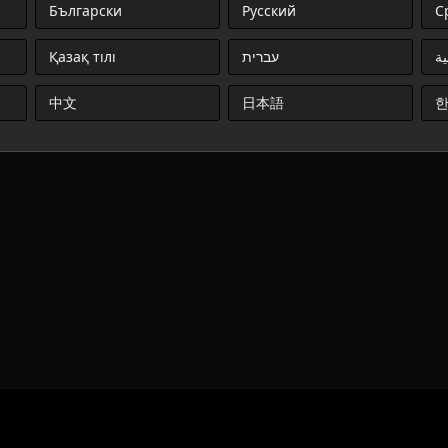
Български
Русский
С
Қазақ тілі
עברית
ية
中文
日本語