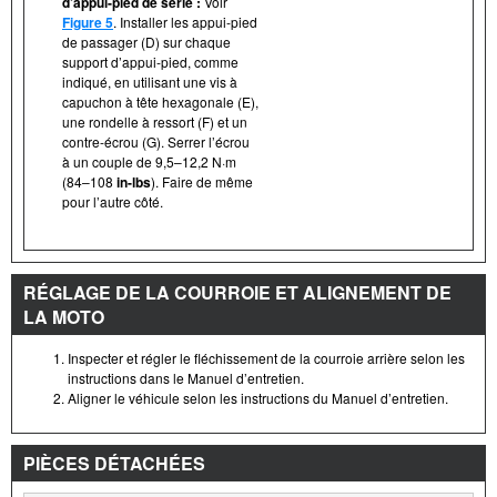
d’appui-pied de série :
Voir
Figure 5
. Installer les appui-pied
de passager (D) sur chaque
support d’appui-pied, comme
indiqué, en utilisant une vis à
capuchon à tête hexagonale (E),
une rondelle à ressort (F) et un
contre-écrou (G). Serrer l’écrou
à un couple de 9,5–12,2 N·m
(84–108
in-lbs
). Faire de même
pour l’autre côté.
RÉGLAGE DE LA COURROIE ET ALIGNEMENT DE
LA MOTO
Inspecter et régler le fléchissement de la courroie arrière selon les
instructions dans le Manuel d’entretien.
Aligner le véhicule selon les instructions du Manuel d’entretien.
PIÈCES DÉTACHÉES