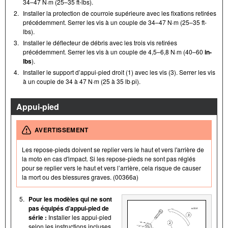
34–47 N·m (25–35 ft-lbs).
2.
Installer la protection de courroie supérieure avec les fixations retirées
précédemment. Serrer les vis à un couple de 34–47 N·m (25–35 ft-
lbs).
3.
Installer le déflecteur de débris avec les trois vis retirées
précédemment. Serrer les vis à un couple de 4,5–6,8 N·m (40–60
in-
lbs
).
4.
Installer le support d’appui-pied droit (1) avec les vis (3). Serrer les vis
à un couple de 34 à 47 N·m (25 à 35 lb·pi).
Appui-pied
AVERTISSEMENT
Les repose-pieds doivent se replier vers le haut et vers l'arrière de
la moto en cas d'impact. Si les repose-pieds ne sont pas réglés
pour se replier vers le haut et vers l’arrière, cela risque de causer
la mort ou des blessures graves. (00366a)
5.
Pour les modèles qui ne sont
pas équipés d’appui-pied de
série :
Installer les appui-pied
selon les instructions incluses