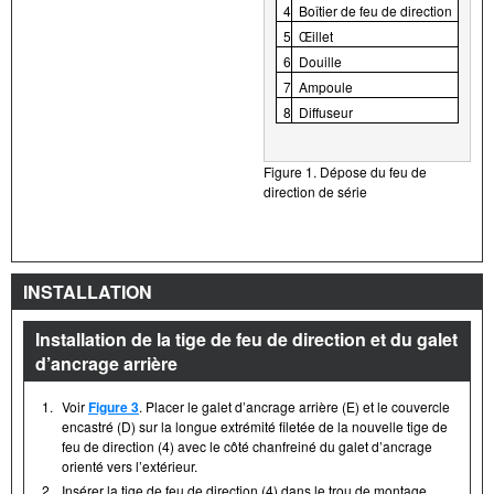
4
Boîtier de feu de direction
5
Œillet
6
Douille
7
Ampoule
8
Diffuseur
Figure 1. Dépose du feu de
direction de série
INSTALLATION
Installation de la tige de feu de direction et du galet
d’ancrage arrière
1.
Voir
Figure 3
. Placer le galet d’ancrage arrière (E) et le couvercle
encastré (D) sur la longue extrémité filetée de la nouvelle tige de
feu de direction (4) avec le côté chanfreiné du galet d’ancrage
orienté vers l’extérieur.
2.
Insérer la tige de feu de direction (4) dans le trou de montage