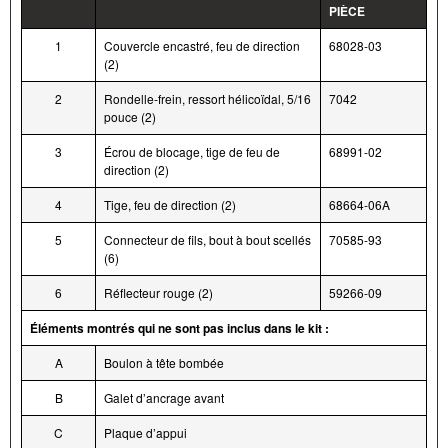
PIÈCE
1
Couvercle encastré, feu de direction
68028-03
(2)
2
Rondelle-frein, ressort hélicoïdal, 5/16
7042
pouce (2)
3
Écrou de blocage, tige de feu de
68991-02
direction (2)
4
Tige, feu de direction (2)
68664-06A
5
Connecteur de fils, bout à bout scellés
70585-93
(6)
6
Réflecteur rouge (2)
59266-09
Éléments montrés qui ne sont pas inclus dans le kit :
A
Boulon à tête bombée
B
Galet d’ancrage avant
C
Plaque d’appui