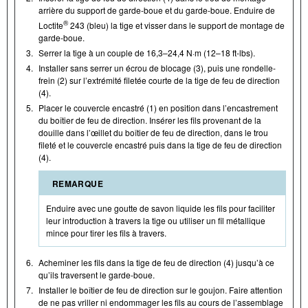
arrière du support de garde-boue et du garde-boue. Enduire de
®
Loctite
243 (bleu) la tige et visser dans le support de montage de
garde-boue.
3.
Serrer la tige à un couple de 16,3–24,4 N·m (12–18 ft-lbs).
4.
Installer sans serrer un écrou de blocage (3), puis une rondelle-
frein (2) sur l’extrémité filetée courte de la tige de feu de direction
(4).
5.
Placer le couvercle encastré (1) en position dans l’encastrement
du boîtier de feu de direction. Insérer les fils provenant de la
douille dans l’œillet du boîtier de feu de direction, dans le trou
fileté et le couvercle encastré puis dans la tige de feu de direction
(4).
REMARQUE
Enduire avec une goutte de savon liquide les fils pour faciliter
leur introduction à travers la tige ou utiliser un fil métallique
mince pour tirer les fils à travers.
6.
Acheminer les fils dans la tige de feu de direction (4) jusqu’à ce
qu’ils traversent le garde-boue.
7.
Installer le boîtier de feu de direction sur le goujon. Faire attention
de ne pas vriller ni endommager les fils au cours de l’assemblage