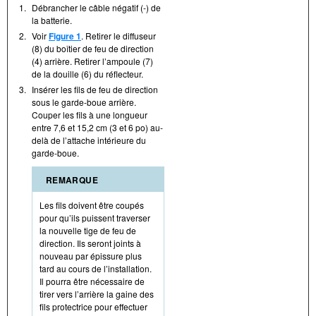
1.
Débrancher le câble négatif (- ) de
la batterie.
2.
Voir
Figure 1
. Retirer le diffuseur
(8) du boîtier de feu de direction
(4) arrière. Retirer l’ampoule (7)
de la douille (6) du réflecteur.
3.
Insérer les fils de feu de direction
sous le garde-boue arrière.
Couper les fils à une longueur
entre 7,6 et 15,2 cm (3 et 6 po) au-
delà de l’attache intérieure du
garde-boue.
REMARQUE
Les fils doivent être coupés
pour qu’ils puissent traverser
la nouvelle tige de feu de
direction. Ils seront joints à
nouveau par épissure plus
tard au cours de l’installation.
Il pourra être nécessaire de
tirer vers l’arrière la gaine des
fils protectrice pour effectuer