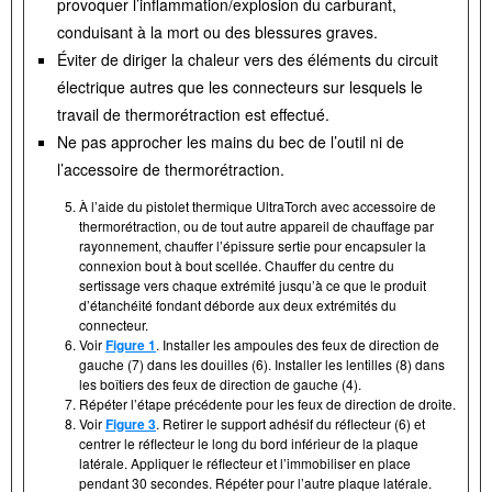
provoquer l’inflammation/explosion du carburant,
conduisant à la mort ou des blessures graves.
Éviter de diriger la chaleur vers des éléments du circuit
électrique autres que les connecteurs sur lesquels le
travail de thermorétraction est effectué.
Ne pas approcher les mains du bec de l’outil ni de
l’accessoire de thermorétraction.
À l’aide du pistolet thermique UltraTorch avec accessoire de
thermorétraction, ou de tout autre appareil de chauffage par
rayonnement, chauffer l’épissure sertie pour encapsuler la
connexion bout à bout scellée. Chauffer du centre du
sertissage vers chaque extrémité jusqu’à ce que le produit
d’étanchéité fondant déborde aux deux extrémités du
connecteur.
Voir
Figure 1
. Installer les ampoules des feux de direction de
gauche (7) dans les douilles (6). Installer les lentilles (8) dans
les boîtiers des feux de direction de gauche (4).
Répéter l’étape précédente pour les feux de direction de droite.
Voir
Figure 3
. Retirer le support adhésif du réflecteur (6) et
centrer le réflecteur le long du bord inférieur de la plaque
latérale. Appliquer le réflecteur et l’immobiliser en place
pendant 30 secondes. Répéter pour l’autre plaque latérale.