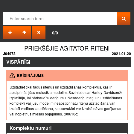
0/0
PRIEKŠĒJIE AGITATOR RITEŅI
J04978
2021-01-20
VISPĀRĪGI
BRĪDINĀJUMS
Uzstādiet tikai tādus riteņus un uzstādīšanas komplektus, kas ir
apstiprināti jūsu motocikla modelim. Sazinieties ar Harley-Davidson®
izplatītāju, lai pārbaudītu derīgumu. Nesaderīgi riteņi un uzstādīšanas
komplekti vai jūsu modelim neapstiprinātu riteņu uzstādīšana vari
izraisīt vadības zaudēšanu, kas savukārt var izraisīt nāves gadījumus
vai nopietnus miesas bojājumus. (00610c)
Komplektu numuri