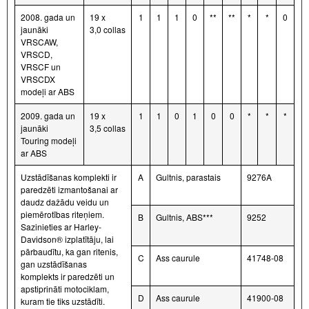
2008. gada un
19 x
1
1
1
0
**
**
*
*
0
jaunāki
3,0 collas
VRSCAW,
VRSCD,
VRSCF un
VRSCDX
modeļi ar ABS
2009. gada un
19 x
1
1
0
1
0
0
*
*
*
jaunāki
3,5 collas
Touring modeļi
ar ABS
Uzstādīšanas komplekti ir
A
Gultnis, parastais
9276A
paredzēti izmantošanai ar
daudz dažādu veidu un
piemērotības riteņiem.
B
Gultnis, ABS***
9252
Sazinieties ar Harley-
Davidson® izplatītāju, lai
pārbaudītu, ka gan ritenis,
C
Ass caurule
41748-08
gan uzstādīšanas
komplekts ir paredzēti un
apstiprināti motociklam,
D
Ass caurule
41900-08
kuram tie tiks uzstādīti.