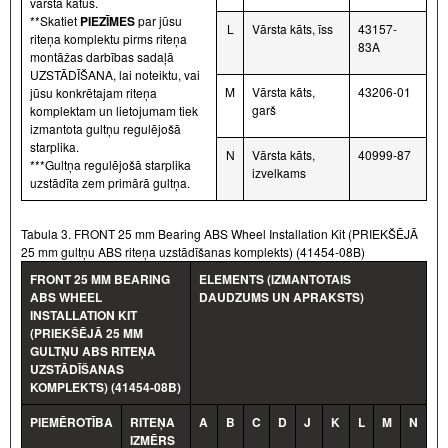
vārsta kātus.
**Skatiet
PIEZĪMES
par jūsu
L
Vārsta kāts, īss
43157-
riteņa komplektu pirms riteņa
83A
montāžas darbības sadaļā
UZSTĀDĪŠANA, lai noteiktu, vai
M
Vārsta kāts,
43206-01
jūsu konkrētajam riteņa
garš
komplektam un lietojumam tiek
izmantota gultņu regulējošā
starplika.
N
Vārsta kāts,
40999-87
***Gultņa regulējošā starplika
izvelkams
uzstādīta zem primārā gultņa.
Tabula 3. FRONT 25 mm Bearing ABS Wheel Installation Kit (PRIEKŠĒJĀ
25 mm gultņu ABS riteņa uzstādīšanas komplekts) (41454-08B)
FRONT 25 MM BEARING
ELEMENTS (IZMANTOTAIS
ABS WHEEL
DAUDZUMS UN APRAKSTS)
INSTALLATION KIT
(PRIEKŠĒJĀ 25 MM
GULTŅU ABS RITEŅA
UZSTĀDĪŠANAS
KOMPLEKTS) (41454-08B)
PIEMĒROTĪBA
RITEŅA
A
B
C
D
J
K
L
M
N
IZMĒRS