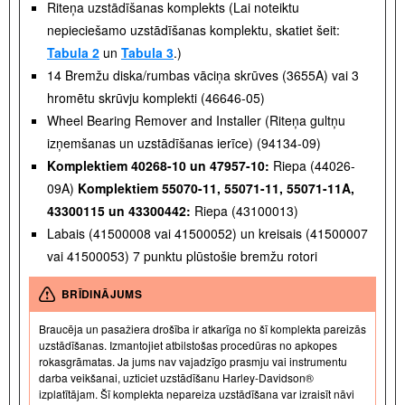
Riteņa uzstādīšanas komplekts (Lai noteiktu
nepieciešamo uzstādīšanas komplektu, skatiet šeit:
Tabula 2
un
Tabula 3
.)
14 Bremžu diska/rumbas vāciņa skrūves (3655A) vai 3
hromētu skrūvju komplekti (46646-05)
Wheel Bearing Remover and Installer (Riteņa gultņu
izņemšanas un uzstādīšanas ierīce) (94134-09)
Komplektiem 40268-10 un 47957-10:
Riepa (44026-
09A)
Komplektiem 55070-11, 55071-11, 55071-11A,
43300115 un 43300442:
Riepa (43100013)
Labais (41500008 vai 41500052) un kreisais (41500007
vai 41500053) 7 punktu plūstošie bremžu rotori
BRĪDINĀJUMS
Braucēja un pasažiera drošība ir atkarīga no šī komplekta pareizās
uzstādīšanas. Izmantojiet atbilstošas procedūras no apkopes
rokasgrāmatas. Ja jums nav vajadzīgo prasmju vai instrumentu
darba veikšanai, uzticiet uzstādīšanu Harley-Davidson®
izplatītājam. Šī komplekta nepareiza uzstādīšana var izraisīt nāvi