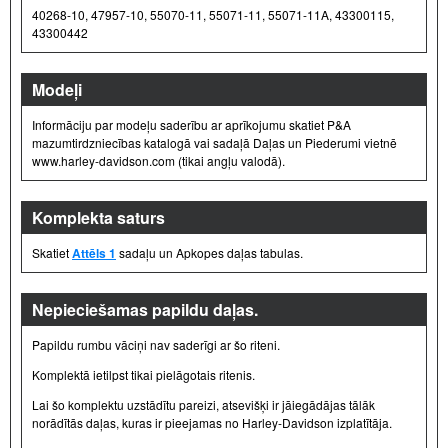
40268-10, 47957-10, 55070-11, 55071-11, 55071-11A, 43300115,
43300442
Modeļi
Informāciju par modeļu saderību ar aprīkojumu skatiet P&A
mazumtirdzniecības katalogā vai sadaļā Daļas un Piederumi vietnē
www.harley-davidson.com (tikai angļu valodā).
Komplekta saturs
Skatiet
Attēls 1
sadaļu un Apkopes daļas tabulas.
Nepieciešamas papildu daļas.
Papildu rumbu vāciņi nav saderīgi ar šo riteni.
Komplektā ietilpst tikai pielāgotais ritenis.
Lai šo komplektu uzstādītu pareizi, atsevišķi ir jāiegādājas tālāk
norādītās daļas, kuras ir pieejamas no Harley-Davidson izplatītāja.