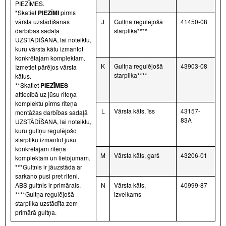
PIEZĪMES.
*Skatiet
PIEZĪMI
pirms
vārsta uzstādīšanas
J
Gultņa regulējošā
41450-08
darbības sadaļā
starplika****
UZSTĀDĪŠANA, lai noteiktu,
kuru vārsta kātu izmantot
konkrētajam komplektam.
K
Gultņa regulējošā
43903-08
Izmetiet pārējos vārsta
starplika****
kātus.
**Skatiet
PIEZĪMES
attiecībā uz jūsu riteņa
komplektu pirms riteņa
L
Vārsta kāts, īss
43157-
montāžas darbības sadaļā
83A
UZSTĀDĪŠANA, lai noteiktu,
kuru gultņu regulējošo
starpliku izmantot jūsu
konkrētajam riteņa
M
Vārsta kāts, garš
43206-01
komplektam un lietojumam.
***Gultnis ir jāuzstāda ar
sarkano pusi pret riteni.
ABS gultnis ir primārais.
N
Vārsta kāts,
40999-87
****Gultņa regulējošā
izvelkams
starplika uzstādīta zem
primārā gultņa.