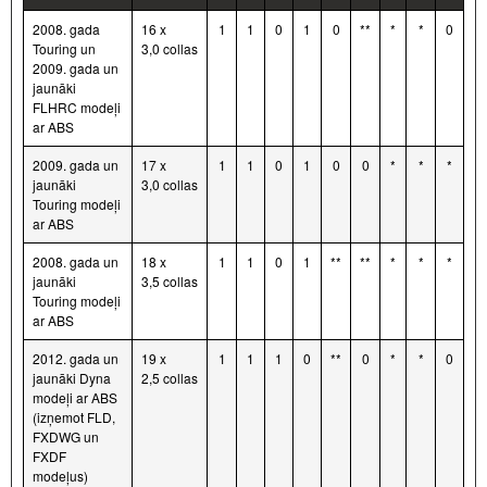
2008. gada
16 x
1
1
0
1
0
**
*
*
0
Touring un
3,0 collas
2009. gada un
jaunāki
FLHRC modeļi
ar ABS
2009. gada un
17 x
1
1
0
1
0
0
*
*
*
jaunāki
3,0 collas
Touring modeļi
ar ABS
2008. gada un
18 x
1
1
0
1
**
**
*
*
*
jaunāki
3,5 collas
Touring modeļi
ar ABS
2012. gada un
19 x
1
1
1
0
**
0
*
*
0
jaunāki Dyna
2,5 collas
modeļi ar ABS
(izņemot FLD,
FXDWG un
FXDF
modeļus)