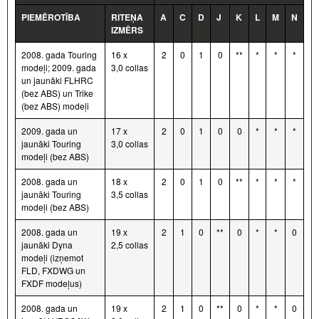
PIEMĒROTĪBA
RITEŅA
A
C
D
J
K
L
M
N
IZMĒRS
2008. gada Touring
16 x
2
0
1
0
**
*
*
*
modeļi; 2009. gada
3,0 collas
un jaunāki FLHRC
(bez ABS) un Trike
(bez ABS) modeļi
2009. gada un
17 x
2
0
1
0
0
*
*
*
jaunāki Touring
3,0 collas
modeļi (bez ABS)
2008. gada un
18 x
2
0
1
0
**
*
*
*
jaunāki Touring
3,5 collas
modeļi (bez ABS)
2008. gada un
19 x
2
1
0
**
0
*
*
0
jaunāki Dyna
2,5 collas
modeļi (izņemot
FLD, FXDWG un
FXDF modeļus)
2008. gada un
19 x
2
1
0
**
0
*
*
0