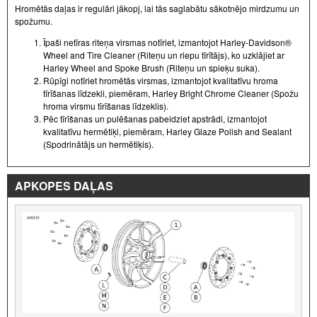
Hromētās daļas ir regulāri jākopj, lai tās saglabātu sākotnējo mirdzumu un
spožumu.
Īpaši netīras riteņa virsmas notīriet, izmantojot Harley-Davidson®
Wheel and Tire Cleaner (Riteņu un riepu tīrītājs), ko uzklājiet ar
Harley Wheel and Spoke Brush (Riteņu un spieķu suka).
Rūpīgi notīriet hromētās virsmas, izmantojot kvalitatīvu hroma
tīrīšanas līdzekli, piemēram, Harley Bright Chrome Cleaner (Spožu
hroma virsmu tīrīšanas līdzeklis).
Pēc tīrīšanas un pulēšanas pabeidziet apstrādi, izmantojot
kvalitatīvu hermētiķi, piemēram, Harley Glaze Polish and Sealant
(Spodrinātājs un hermētiķis).
APKOPES DAĻAS