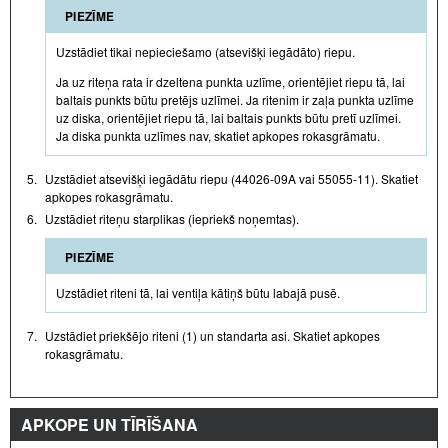
PIEZĪME
Uzstādiet tikai nepieciešamo (atsevišķi iegādāto) riepu.
Ja uz riteņa rata ir dzeltena punkta uzlīme, orientējiet riepu tā, lai
baltais punkts būtu pretējs uzlīmei. Ja ritenim ir zaļa punkta uzlīme
uz diska, orientējiet riepu tā, lai baltais punkts būtu pretī uzlīmei.
Ja diska punkta uzlīmes nav, skatiet apkopes rokasgrāmatu.
5.
Uzstādiet atsevišķi iegādātu riepu (44026-09A vai 55055-11). Skatiet
apkopes rokasgrāmatu.
6.
Uzstādiet riteņu starplikas (iepriekš noņemtas).
PIEZĪME
Uzstādiet riteni tā, lai ventiļa kātiņš būtu labajā pusē.
7.
Uzstādiet priekšējo riteni (1) un standarta asi. Skatiet apkopes
rokasgrāmatu.
APKOPE UN TĪRĪŠANA