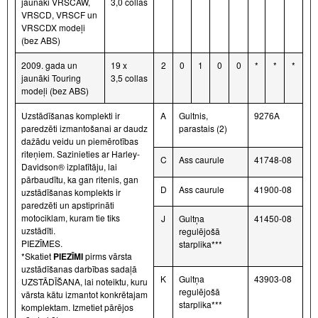
jaunāki VRSCAW,
3,0 collas
VRSCD, VRSCF un
VRSCDX modeļi
(bez ABS)
2009. gada un
19 x
2
0
1
0
0
*
*
*
jaunāki Touring
3,5 collas
modeļi (bez ABS)
Uzstādīšanas komplekti ir
A
Gultnis,
9276A
paredzēti izmantošanai ar daudz
parastais (2)
dažādu veidu un piemērotības
riteņiem. Sazinieties ar Harley-
C
Ass caurule
41748-08
Davidson® izplatītāju, lai
pārbaudītu, ka gan ritenis, gan
D
Ass caurule
41900-08
uzstādīšanas komplekts ir
paredzēti un apstiprināti
motociklam, kuram tie tiks
J
Gultņa
41450-08
uzstādīti.
regulējošā
PIEZĪMES.
starplika***
*Skatiet
PIEZĪMI
pirms vārsta
uzstādīšanas darbības sadaļā
K
Gultņa
43903-08
UZSTĀDĪŠANA, lai noteiktu, kuru
regulējošā
vārsta kātu izmantot konkrētajam
starplika***
komplektam. Izmetiet pārējos