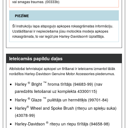
vai smagas traumas. (00333b)
PIEZĪME
Šī instrukciju lapa atspoguļo apkopes rokasgrāmatas informāciju.
Uzstādīšanai ir nepieciešama jūsu motocikla modeļa apkopes
rokasgrāmata, to var iegūt pie Harley-Davidson® izplatītāja.
Ieteicamās papildu daļas
Atbilstošai tehniskajai apkopei un tīrīšanai ir ieteicams izmantot tālāk
norādītos Harley-Davidson Genuine Motor Accessories piederumus.
®
™
Harley
Bright
hroma tīrītājs (94683-99) (nav
paredzēts lietošanai uz komplekta 43300115)
®
™
Harley
Glaze
pulētājs un hermētiķis (99701-84)
®
Harley
Wheel and Spoke Brush (riteņu un spieķu suka)
(43078-99)
®
Harley-Davidson
riteņu un riepu tīrītājs (94658-98)