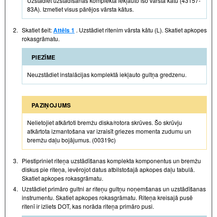
Uzstādiet uzstādīšanas komplektā iekļauto īso vārsta kātu (43157-
83A). Izmetiet visus pārējos vārsta kātus.
2.
Skatiet šeit:
Attēls 1
. Uzstādiet ritenim vārsta kātu (L). Skatiet apkopes
rokasgrāmatu.
PIEZĪME
Neuzstādiet instalācijas komplektā iekļauto gultņa gredzenu.
PAZIŅOJUMS
Nelietojiet atkārtoti bremžu diska/rotora skrūves. Šo skrūvju
atkārtota izmantošana var izraisīt griezes momenta zudumu un
bremžu daļu bojājumus. (00319c)
3.
Piestipriniet riteņa uzstādīšanas komplekta komponentus un bremžu
diskus pie riteņa, ievērojot datus atbilstošajā apkopes daļu tabulā.
Skatiet apkopes rokasgrāmatu.
4.
Uzstādiet primāro gultni ar riteņu gultņu noņemšanas un uzstādīšanas
instrumentu. Skatiet apkopes rokasgrāmatu. Riteņa kreisajā pusē
ritenī ir izliets DOT, kas norāda riteņa primāro pusi.