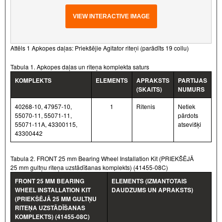
VIEW INTERACTIVE IMAGE
Attēls 1 Apkopes daļas: Priekšējie Agitator riteņi (parādīts 19 collu)
Tabula 1. Apkopes daļas un riteņa komplekta saturs
KOMPLEKTS
ELEMENTS
APRAKSTS
PARTIJAS
(SKAITS)
NUMURS
40268-10, 47957-10,
1
Ritenis
Netiek
55070-11, 55071-11,
pārdots
55071-11A, 43300115,
atsevišķi
43300442
Tabula 2. FRONT 25 mm Bearing Wheel Installation Kit (PRIEKŠĒJĀ
25 mm gultņu riteņa uzstādīšanas komplekts) (41455-08C)
FRONT 25 MM BEARING
ELEMENTS (IZMANTOTAIS
WHEEL INSTALLATION KIT
DAUDZUMS UN APRAKSTS)
(PRIEKŠĒJĀ 25 MM GULTŅU
RITEŅA UZSTĀDĪŠANAS
KOMPLEKTS) (41455-08C)