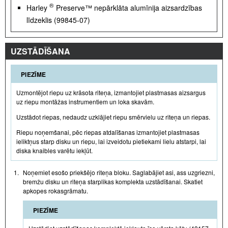
®
Harley
Preserve™ nepārklāta alumīnija aizsardzības
līdzeklis (99845-07)
UZSTĀDĪŠANA
PIEZĪME
Uzmontējot riepu uz krāsota riteņa, izmantojiet plastmasas aizsargus
uz riepu montāžas instrumentiem un loka skavām.
Uzstādot riepas, nedaudz uzklājiet riepu smērvielu uz riteņa un riepas.
Riepu noņemšanai, pēc riepas atdalīšanas izmantojiet plastmasas
ieliktņus starp disku un riepu, lai izveidotu pietiekami lielu atstarpi, lai
diska knaibles varētu iekļūt.
1.
Noņemiet esošo priekšējo riteņa bloku. Saglabājiet asi, ass uzgriezni,
bremžu disku un riteņa starplikas komplekta uzstādīšanai. Skatiet
apkopes rokasgrāmatu.
PIEZĪME