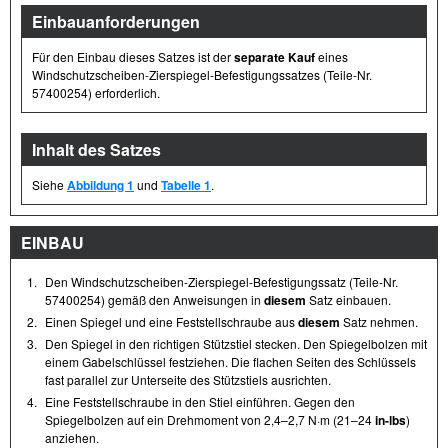
Einbauanforderungen
Für den Einbau dieses Satzes ist der
separate Kauf
eines
Windschutzscheiben-Zierspiegel-Befestigungssatzes (Teile-Nr.
57400254) erforderlich.
Inhalt des Satzes
Siehe
Abbildung 1
und
Tabelle 1
.
EINBAU
1.
Den Windschutzscheiben-Zierspiegel-Befestigungssatz (Teile-Nr.
57400254) gemäß den Anweisungen in
diesem
Satz einbauen.
2.
Einen Spiegel und eine Feststellschraube aus
diesem
Satz nehmen.
3.
Den Spiegel in den richtigen Stützstiel stecken. Den Spiegelbolzen mit
einem Gabelschlüssel festziehen. Die flachen Seiten des Schlüssels
fast parallel zur Unterseite des Stützstiels ausrichten.
4.
Eine Feststellschraube in den Stiel einführen. Gegen den
Spiegelbolzen auf ein Drehmoment von 2,4–2,7 N·m (21–24
in-lbs
)
anziehen.