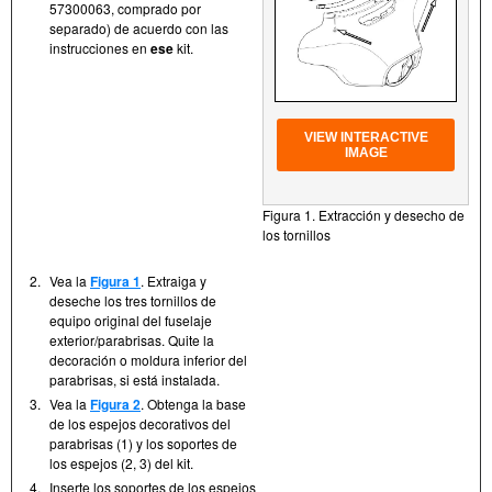
57300063, comprado por
separado) de acuerdo con las
instrucciones en
ese
kit.
VIEW INTERACTIVE
IMAGE
Figura 1. Extracción y desecho de
los tornillos
2.
Vea la
Figura 1
. Extraiga y
deseche los tres tornillos de
equipo original del fuselaje
exterior/parabrisas. Quite la
decoración o moldura inferior del
parabrisas, si está instalada.
3.
Vea la
Figura 2
. Obtenga la base
de los espejos decorativos del
parabrisas (1) y los soportes de
los espejos (2, 3) del kit.
4.
Inserte los soportes de los espejos