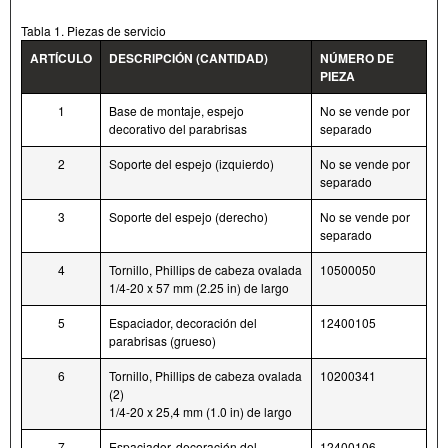
Tabla 1. Piezas de servicio
ARTÍCULO
DESCRIPCIÓN (CANTIDAD)
NÚMERO DE
PIEZA
1
Base de montaje, espejo
No se vende por
decorativo del parabrisas
separado
2
Soporte del espejo (izquierdo)
No se vende por
separado
3
Soporte del espejo (derecho)
No se vende por
separado
4
Tornillo, Phillips de cabeza ovalada
10500050
1/4-20 x 57 mm (2.25 in) de largo
5
Espaciador, decoración del
12400105
parabrisas (grueso)
6
Tornillo, Phillips de cabeza ovalada
10200341
(2)
1/4-20 x 25,4 mm (1.0 in) de largo
7
Espaciador, decoración del
12400106