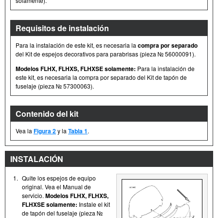
solamente).
Requisitos de instalación
Para la instalación de este kit, es necesaria la
compra por separado
del Kit de espejos decorativos para parabrisas (pieza № 56000091).
Modelos FLHX, FLHXS, FLHXSE solamente:
Para la instalación de
este kit, es necesaria la compra por separado del Kit de tapón de
fuselaje (pieza № 57300063).
Contenido del kit
Vea la
Figura 2
y la
Tabla 1
.
INSTALACIÓN
1.
Quite los espejos de equipo
original. Vea el Manual de
servicio.
Modelos FLHX, FLHXS,
FLHXSE solamente:
Instale el kit
de tapón del fuselaje (pieza №