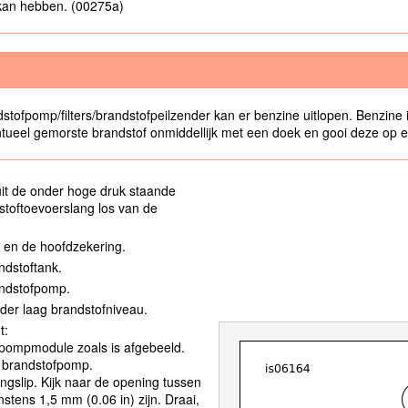
lg kan hebben. (00275a)
fpomp/filters/brandstofpeilzender kan er benzine uitlopen. Benzine is
ventueel gemorste brandstof onmiddellijk met een doek en gooi deze op
uit de onder hoge druk staande
stoftoevoerslang los van de
l en de hoofdzekering.
ndstoftank.
andstofpomp.
der laag brandstofniveau.
t:
fpompmodule zoals is afgebeeld.
e brandstofpomp.
gslip. Kijk naar de opening tussen
tens 1,5 mm (0.06 in) zijn. Draai,