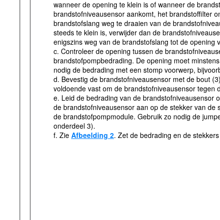
wanneer de opening te klein is of wanneer de brands
brandstofniveausensor aankomt, het brandstoffilter 
brandstofslang weg te draaien van de brandstofnive
steeds te klein is, verwijder dan de brandstofniveau
enigszins weg van de brandstofslang tot de opening v
c. Controleer de opening tussen de brandstofniveaus
brandstofpompbedrading. De opening moet minstens 1,
nodig de bedrading met een stomp voorwerp, bijvoor
d. Bevestig de brandstofniveausensor met de bout (3
voldoende vast om de brandstofniveausensor tegen de
e. Leid de bedrading van de brandstofniveausensor o
de brandstofniveausensor aan op de stekker van de 
de brandstofpompmodule. Ge­bruik zo nodig de jum
onderdeel 3).
f. Zie
Afbeelding 2
. Zet de bedrading en de stekker