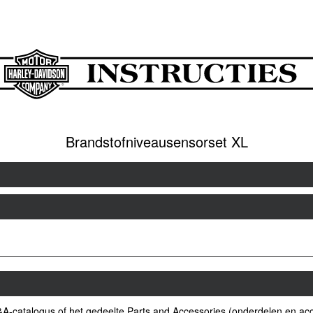
Brandstofniveausensorset XL
&A-catalogus of het gedeelte Parts and Accessories (onderdelen en ac