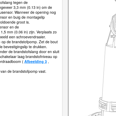
tofslang tegen de
ongeveer 3,3 mm (0.13 in) om de
ausensor. Wanneer de opening nog
sensor en buig de montagelip
oldoende groot is.
ensor en de
5 mm (0.06 in) zijn. Verplaats zo
beeld een schroevendraaier.
) op de brandstofpomp. Zet de bout
 bevestigingslip te drukken.
nder de brandstofslang door en sluit
schakelaar laag brandstofniveau op
perdraadboom (
Afbeelding 3
,
s van de brandstofpomp vast.