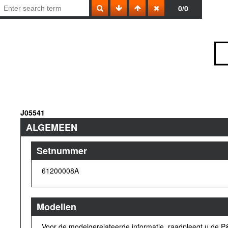
0/0
J05541
ALGEMEEN
Setnummer
61200008A
Modellen
Voor de modelgerelateerde informatie, raadpleegt u de P