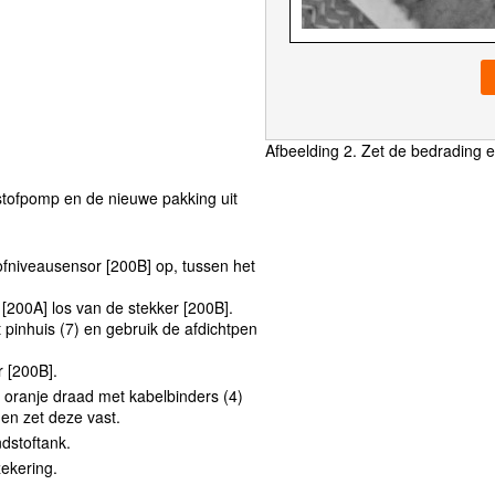
Afbeelding 2. Zet de bedrading 
stofpomp en de nieuwe pakking uit
fniveausensor [200B] op, tussen het
200A] los van de stekker [200B].
 pinhuis (7) en gebruik de afdichtpen
r [200B].
oranje draad met kabelbinders (4)
en zet deze vast.
dstoftank.
ekering.