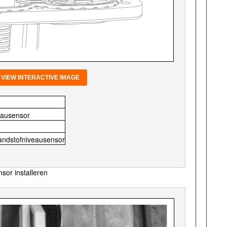
VIEW INTERACTIVE IMAGE
eausensor
andstofniveausensor
sor installeren