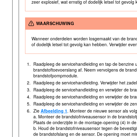
zeer explosief, wat ernstig of dodelijk letsel tot gevo
WAARSCHUWING
Wanneer onderdelen worden losgemaakt van de brandsto
of dodelijk letsel tot gevolg kan hebben. Verwijder e
1.
Raadpleeg de servicehandleiding en tap de benzine 
brandstoftoevoerslang af. Neem vervolgens de brand
brandstofpompmodule.
2.
Raadpleeg de servicehandleiding. Verwijder het zade
3.
Raadpleeg de servicehandleiding en verwijder de bra
4.
Raadpleeg de servicehandleiding en verwijder de br
5.
Raadpleeg de servicehandleiding en verwijder de zen
6.
Zie
Afbeelding 1
. Monteer de nieuwe sensor als volg
a. Monteer de brandstofniveausensor in de brandsto
Plaats de onderzijde in de montage-opening (4) in d
b. Houd de brandstofniveausensor tegen de bevestigin
de brandstofslang en de sensor. De opening moet mins