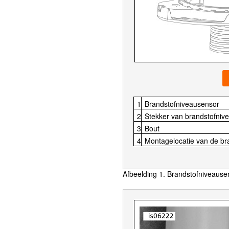
1
Brandstofniveausensor
2
Stekker van brandstofniv
3
Bout
4
Montagelocatie van de br
Afbeelding 1. Brandstofniveausen