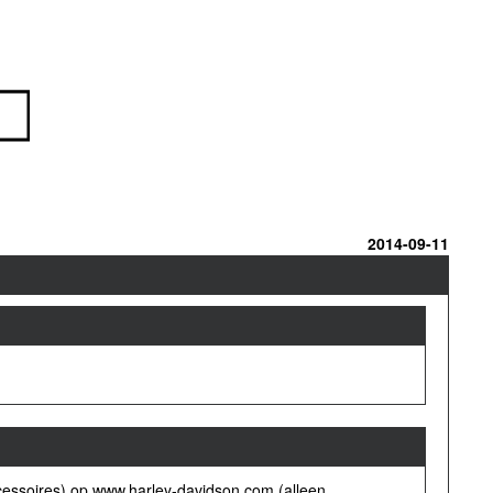
2014-09-11
cessoires) op www.harley-davidson.com (alleen