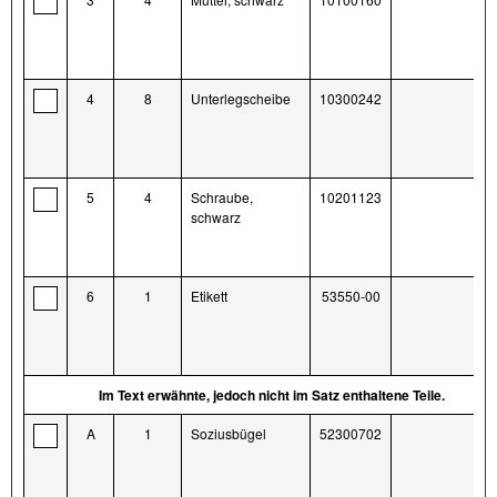
4
8
Unterlegscheibe
10300242
5
4
Schraube,
10201123
schwarz
6
1
Etikett
53550-00
Im Text erwähnte, jedoch nicht im Satz enthaltene Teile.
A
1
Soziusbügel
52300702