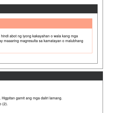
 hindi abot ng iyong kakayahan o wala kang mga
ito ay maaaring magresulta sa kamatayan o malubhang
 Higpitan gamit ang mga daliri lamang.
 (2).