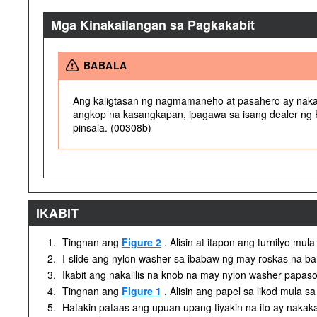
Mga Kinakailangan sa Pagkakabit
BABALA
Ang kaligtasan ng nagmamaneho at pasahero ay nakasa
angkop na kasangkapan, ipagawa sa isang dealer ng Ha
pinsala. (00308b)
IKABIT
1.
Tingnan ang
Figure 2
. Alisin at itapon ang turnilyo mul
2.
I-slide ang nylon washer sa ibabaw ng may roskas na bah
3.
Ikabit ang nakalilis na knob na may nylon washer papaso
4.
Tingnan ang
Figure 1
. Alisin ang papel sa likod mula sa
5.
Hatakin pataas ang upuan upang tiyakin na ito ay nakak