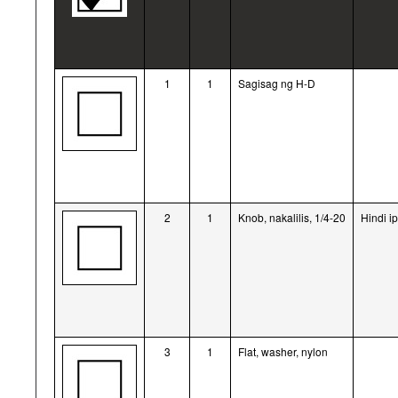
1
1
Sagisag ng H-D
2
1
Knob, nakalilis, 1/4-20
Hindi i
3
1
Flat, washer, nylon