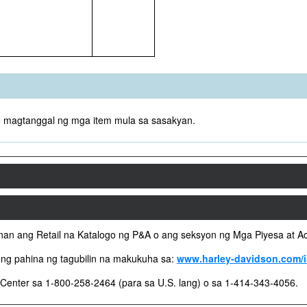
 o magtanggal ng mga item mula sa sasakyan.
gnan ang Retail na Katalogo ng P&A o ang seksyon ng Mga Piyesa at A
ng pahina ng tagubilin na makukuha sa:
www.harley-davidson.com/i
enter sa 1-800-258-2464 (para sa U.S. lang) o sa 1-414-343-4056.