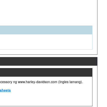
ccessory ng www.harley-davidson.com (Ingles lamang).
sheets