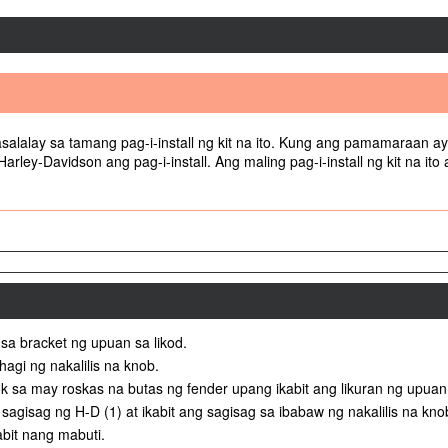
lalay sa tamang pag-i-install ng kit na ito. Kung ang pamamaraan ay
rley-Davidson ang pag-i-install. Ang maling pag-i-install ng kit na 
a sa bracket ng upuan sa likod.
agi ng nakalilis na knob.
k sa may roskas na butas ng fender upang ikabit ang likuran ng upuan.
 sagisag ng H-D (1) at ikabit ang sagisag sa ibabaw ng nakalilis na knob
abit nang mabuti.