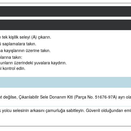
ek kişilik seleyi (A) çıkarın.
ü saplamalara takın.
a kayışlarının üzerine takın.
larına takın:
unların üzerindeki yuvalara kaydırın.
i kontrol edin.
eğilse, Çıkarılabilir Sele Donanım Kiti (Parça No. 51676-97A) ayrı olara
k yolcu selesinin arkasını çamurluğa sabitleyin. Güvenli olduğundan emin