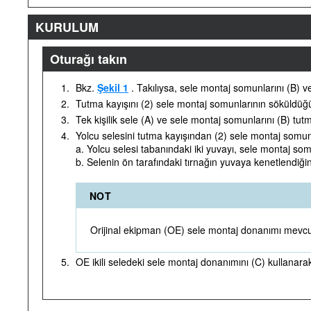
KURULUM
Oturağı takın
1.
Bkz.
Şekil 1
. Takılıysa, sele montaj somunlarını (B) ve t
2.
Tutma kayışını (2) sele montaj somunlarının söküldüğ
3.
Tek kişilik sele (A) ve sele montaj somunlarını (B) tutm
4.
Yolcu selesini tutma kayışından (2) sele montaj somun
a. Yolcu selesi tabanındaki iki yuvayı, sele montaj som
b. Selenin ön tarafındaki tırnağın yuvaya kenetlendiğin
NOT
Orijinal ekipman (OE) sele montaj donanımı mevcut d
5.
OE ikili seledeki sele montaj donanımını (C) kullanara