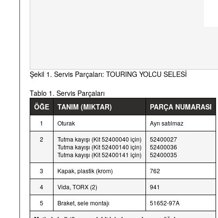
Şekil 1. Servis Parçaları: TOURING YOLCU SELESİ
Tablo 1. Servis Parçaları
ÖĞE
TANIM (MIKTAR)
PARÇA NUMARASI
1
Oturak
Ayrı satılmaz
2
Tutma kayışı (Kit 52400040 için)
52400027
Tutma kayışı (Kit 52400140 için)
52400036
Tutma kayışı (Kit 52400141 için)
52400035
3
Kapak, plastik (krom)
762
4
Vida, TORX (2)
941
5
Braket, sele montajı
51652-97A