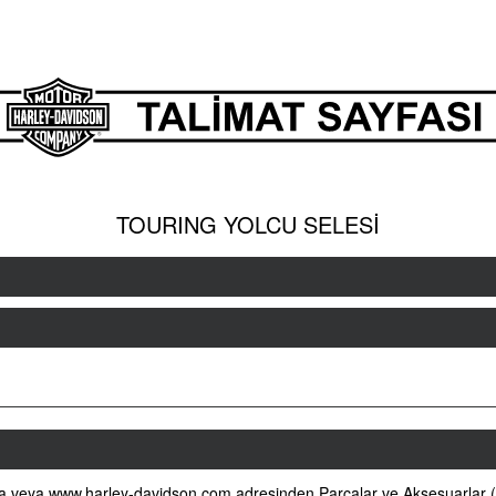
TOURING YOLCU SELESİ
na veya www.harley-davidson.com adresinden Parçalar ve Aksesuarlar 