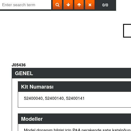
0/0
J05436
GENEL
Kit Numarası
52400040, 52400140, 52400141
Modeller
Model donanım bilgisi için P&A perakende satış kataloğu