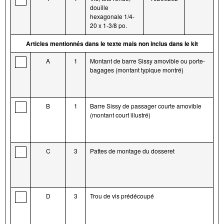
douille
hexagonale 1/4-
20 x 1-3/8 po.
Articles mentionnés dans le texte mais non inclus dans le kit
A
1
Montant de barre Sissy amovible ou porte-
bagages (montant typique montré)
B
1
Barre Sissy de passager courte amovible
(montant court illustré)
C
3
Pattes de montage du dosseret
D
3
Trou de vis prédécoupé