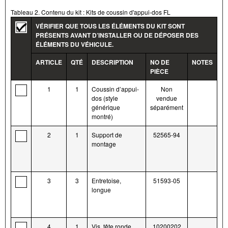
Tableau 2. Contenu du kit : Kits de coussin d'appui-dos FL
VÉRIFIER QUE TOUS LES ÉLÉMENTS DU KIT SONT
PRÉSENTS AVANT D’INSTALLER OU DE DÉPOSER DES
ÉLÉMENTS DU VÉHICULE.
ARTICLE
QTÉ
DESCRIPTION
NO DE
NOTES
PIÈCE
1
1
Coussin d’appui-
Non
dos (style
vendue
générique
séparément
montré)
2
1
Support de
52565-94
montage
3
3
Entretoise,
51593-05
longue
4
1
Vis, tête ronde,
10200202