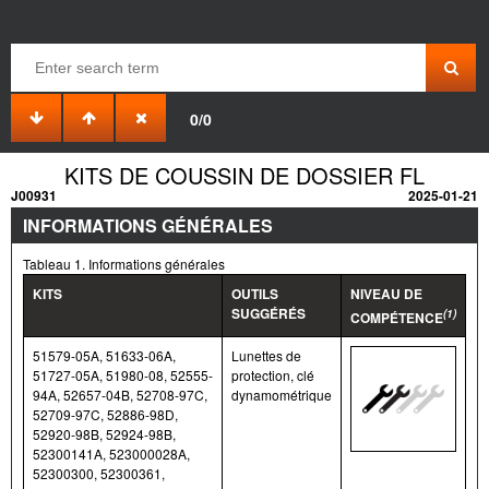
0/0
KITS DE COUSSIN DE DOSSIER FL
J00931
2025-01-21
INFORMATIONS GÉNÉRALES
Tableau 1. Informations générales
KITS
OUTILS
NIVEAU DE
SUGGÉRÉS
(1)
COMPÉTENCE
51579-05A, 51633-06A,
Lunettes de
51727-05A, 51980-08, 52555-
protection, clé
94A, 52657-04B, 52708-97C,
dynamométrique
52709-97C, 52886-98D,
52920-98B, 52924-98B,
52300141A, 523000028A,
52300300, 52300361,