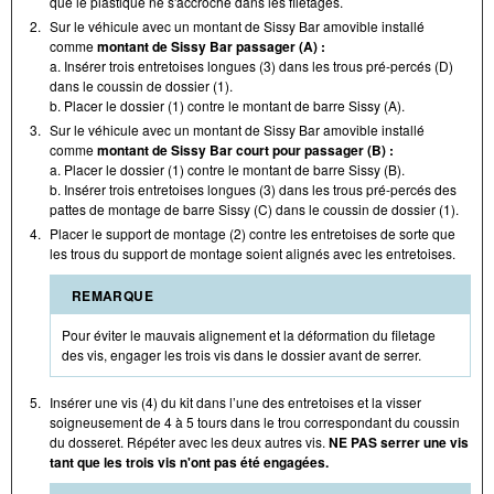
que le plastique ne s'accroche dans les filetages.
2.
Sur le véhicule avec un montant de Sissy Bar amovible installé
comme
montant de Sissy Bar passager (A) :
a. Insérer trois entretoises longues (3) dans les trous pré-percés (D)
dans le coussin de dossier (1).
b. Placer le dossier (1) contre le montant de barre Sissy (A).
3.
Sur le véhicule avec un montant de Sissy Bar amovible installé
comme
montant de Sissy Bar court pour passager (B) :
a. Placer le dossier (1) contre le montant de barre Sissy (B).
b. Insérer trois entretoises longues (3) dans les trous pré-percés des
pattes de montage de barre Sissy (C) dans le coussin de dossier (1).
4.
Placer le support de montage (2) contre les entretoises de sorte que
les trous du support de montage soient alignés avec les entretoises.
REMARQUE
Pour éviter le mauvais alignement et la déformation du filetage
des vis, engager les trois vis dans le dossier avant de serrer.
5.
Insérer une vis (4) du kit dans l’une des entretoises et la visser
soigneusement de 4 à 5 tours dans le trou correspondant du coussin
du dosseret. Répéter avec les deux autres vis.
NE PAS serrer une vis
tant que les trois vis n'ont pas été engagées.