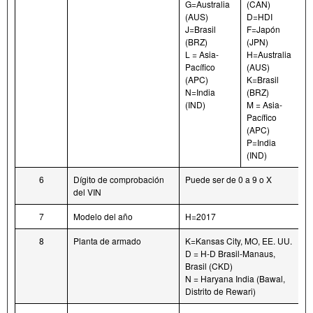
G=Australia
(CAN)
(AUS)
D=HDI
J=Brasil
F=Japón
(BRZ)
(JPN)
L = Asia-
H=Australia
Pacífico
(AUS)
(APC)
K=Brasil
N=India
(BRZ)
(IND)
M = Asia-
Pacífico
(APC)
P=India
(IND)
6
Dígito de comprobación
Puede ser de 0 a 9 o X
del VIN
7
Modelo del año
H=2017
8
Planta de armado
K=Kansas City, MO, EE. UU.
D = H-D Brasil-Manaus,
Brasil (CKD)
N = Haryana India (Bawal,
Distrito de Rewari)