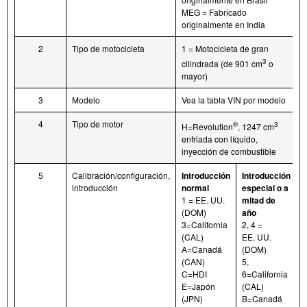
MEG = Fabricado
originalmente en India
2
Tipo de motocicleta
1 = Motocicleta de gran
3
cilindrada (de 901 cm
o
mayor)
3
Modelo
Vea la tabla VIN por modelo
4
Tipo de motor
®
3
H=Revolution
, 1247 cm
enfriada con líquido,
inyección de combustible
5
Calibración/configuración,
Introducción
Introducción
introducción
normal
especial o a
1 = EE. UU.
mitad de
(DOM)
año
3=California
2, 4 =
(CAL)
EE. UU.
A=Canadá
(DOM)
(CAN)
5,
C=HDI
6=California
E=Japón
(CAL)
(JPN)
B=Canadá